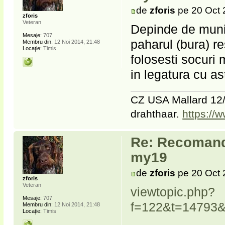
de
zforis
pe 20 Oct 
zforis
Veteran
Depinde de munit
Mesaje:
707
paharul (bura) r
Membru din:
12 Noi 2014, 21:48
Locaţie:
Timis
folosesti socuri 
in legatura cu a
CZ USA Mallard 12/
drahthaar.
https://
Re: Recomanda
my19
de
zforis
pe 20 Oct 
zforis
Veteran
viewtopic.php?
Mesaje:
707
f=122&t=14793&
Membru din:
12 Noi 2014, 21:48
Locaţie:
Timis