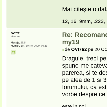
Mai citește o da
12, 16, 9mm, .223, 
Re: Recomanda
OVI762
Veteran
my19
Mesaje:
2524
Membru din:
10 Noi 2009, 09:11
de
OVI762
pe 20 Oc
Dragule, treci pe
spune-me cateva
parerea, si te de
pe alea de 1 si 3
forumului, ca es
vorbe despre ce
este in noi