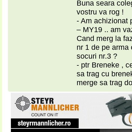
Buna seara coleg
vostru va rog !
- Am achiziona
– MY19 .. am vaz
Cand merg la faz
nr 1 de pe arma 
socuri nr.3 ?
- ptr Breneke , 
sa trag cu brene
merge sa trag do