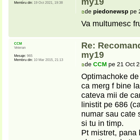
my19
Membru din:
19 Oct 2021, 19:38
de
piedonewsp
pe 
Va multumesc fru
Re: Recomanda
CCM
Veteran
my19
Mesaje:
965
Membru din:
10 Mar 2015, 21:13
de
CCM
pe 21 Oct 2
Optimachoke de la
ca merg f bine la
cateva mii de car
linistit pe 686 (
numar sau cate st
si tu in timp.
Pt mistret, pana 