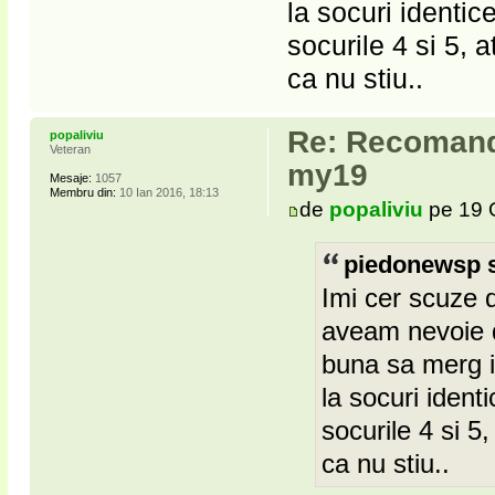
la socuri identi
socurile 4 si 5, 
ca nu stiu..
Re: Recomanda
popaliviu
Veteran
my19
Mesaje:
1057
Membru din:
10 Ian 2016, 18:13
de
popaliviu
pe 19 
piedonewsp s
Imi cer scuze 
aveam nevoie de
buna sa merg i
la socuri iden
socurile 4 si 5
ca nu stiu..