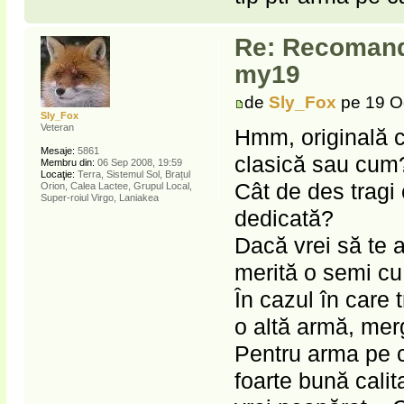
Re: Recomanda
my19
de
Sly_Fox
pe 19 O
Sly_Fox
Veteran
Hmm, originală co
Mesaje:
5861
clasică sau cum?
Membru din:
06 Sep 2008, 19:59
Locaţie:
Terra, Sistemul Sol, Brațul
Cât de des tragi 
Orion, Calea Lactee, Grupul Local,
Super-roiul Virgo, Laniakea
dedicată?
Dacă vrei să te a
merită o semi cu
În cazul în care 
o altă armă, merg
Pentru arma pe ca
foarte bună cali