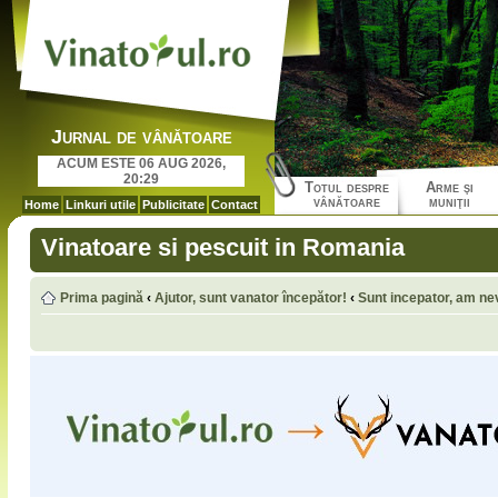
Jurnal de vânătoare
ACUM ESTE 06 AUG 2026,
20:29
Totul despre
Arme şi
vânătoare
muniţii
Home
Linkuri utile
Publicitate
Contact
Vinatoare si pescuit in Romania
Prima pagină
‹
Ajutor, sunt vanator începător!
‹
Sunt incepator, am nev