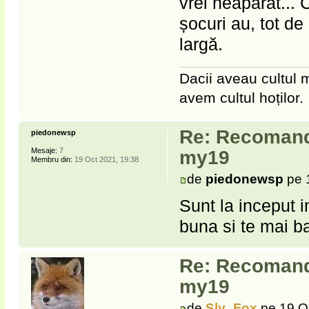
vrei neapărat... 
șocuri au, tot de
largă.
Dacii aveau cultul m
avem cultul hoților.
Re: Recomanda
piedonewsp
Mesaje:
7
my19
Membru din:
19 Oct 2021, 19:38
de
piedonewsp
pe 
Sunt la inceput 
buna si te mai ba
Re: Recomanda
my19
de
Sly_Fox
pe 19 O