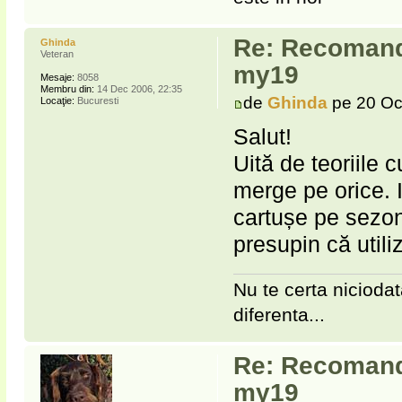
Re: Recomanda
Ghinda
Veteran
my19
Mesaje:
8058
Membru din:
14 Dec 2006, 22:35
de
Ghinda
pe 20 Oc
Locaţie:
Bucuresti
Salut!
Uită de teoriile c
merge pe orice. I
cartușe pe sezon)
presupin că utili
Nu te certa niciodat
diferenta...
Re: Recomanda
my19