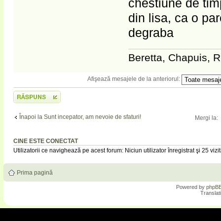
chestiune de tim
din lisa, ca o p
degraba
Beretta, Chapuis, R
Afişează mesajele de la anteriorul:
Scrie un răspuns
Înapoi la Sunt incepator, am nevoie de sfaturi!
Mergi la:
CINE ESTE CONECTAT
Utilizatorii ce navighează pe acest forum: Niciun utilizator înregistrat şi 25 vizit
Prima pagină
Powered by
phpB
Translat