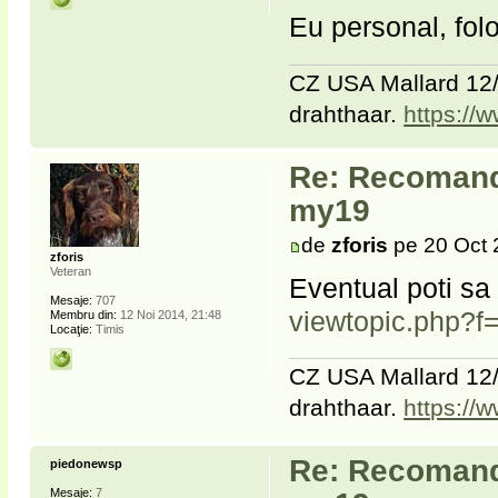
Eu personal, folo
CZ USA Mallard 12/
drahthaar.
https://
Re: Recomanda
my19
de
zforis
pe 20 Oct 
zforis
Veteran
Eventual poti sa 
Mesaje:
707
viewtopic.php?f
Membru din:
12 Noi 2014, 21:48
Locaţie:
Timis
CZ USA Mallard 12/
drahthaar.
https://
Re: Recomanda
piedonewsp
Mesaje:
7