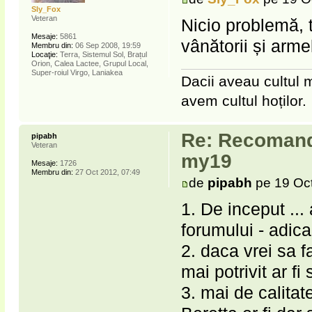
Sly_Fox
Veteran
Nicio problemă, t
Mesaje:
5861
vânătorii și arme
Membru din:
06 Sep 2008, 19:59
Locaţie:
Terra, Sistemul Sol, Brațul
Orion, Calea Lactee, Grupul Local,
Super-roiul Virgo, Laniakea
Dacii aveau cultul m
avem cultul hoților.
Re: Recomanda
pipabh
Veteran
my19
Mesaje:
1726
Membru din:
27 Oct 2012, 07:49
de
pipabh
pe 19 Oct
1. De inceput ... 
forumului - adica
2. daca vrei sa f
mai potrivit ar fi
3. mai de calitat