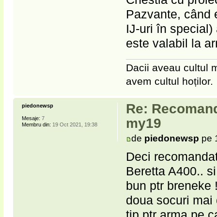
Pazvante, când er
IJ-uri în special
este valabil la a
Dacii aveau cultul m
avem cultul hoților.
Re: Recomanda
piedonewsp
Mesaje:
7
my19
Membru din:
19 Oct 2021, 19:38
de
piedonewsp
pe 
Deci recomandat 
Beretta A400.. s
bun ptr breneke 
doua socuri mai 
tip ptr arma pe