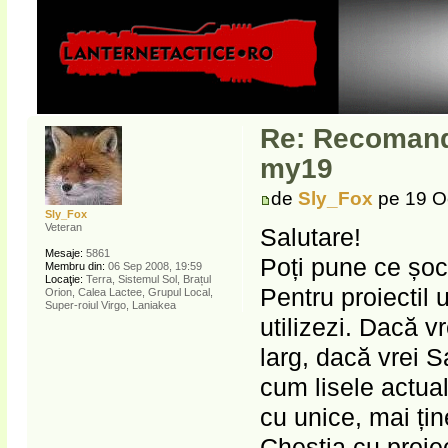
Re: Recomanda
my19
de
Sly_Fox
pe 19 O
Sly_Fox
Veteran
Salutare!
Mesaje:
5861
Poți pune ce șocu
Membru din:
06 Sep 2008, 19:59
Locaţie:
Terra, Sistemul Sol, Brațul
Pentru proiectil 
Orion, Calea Lactee, Grupul Local,
Super-roiul Virgo, Laniakea
utilizezi. Dacă v
larg, dacă vrei S
cum lisele actual
cu unice, mai țin
Chestia cu proiec