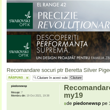
Recomandare socuri ptr Beretta Silver Pig
Scrie un răspuns
Recomandare 
piedonewsp
Mesaje:
7
my19
Membru din:
19 Oct 2021, 19:38
de
piedonewsp
pe 