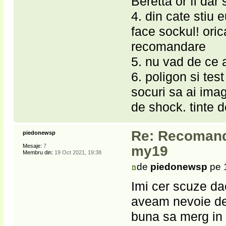
Beretta or fi dar
4. din cate stiu e
face sockul! oric
recomandare
5. nu vad de ce 
6. poligon si te
socuri sa ai imag
de shock. tinte 
Re: Recomanda
piedonewsp
Mesaje:
7
my19
Membru din:
19 Oct 2021, 19:38
de
piedonewsp
pe 
Imi cer scuze da
aveam nevoie de 
buna sa merg in 