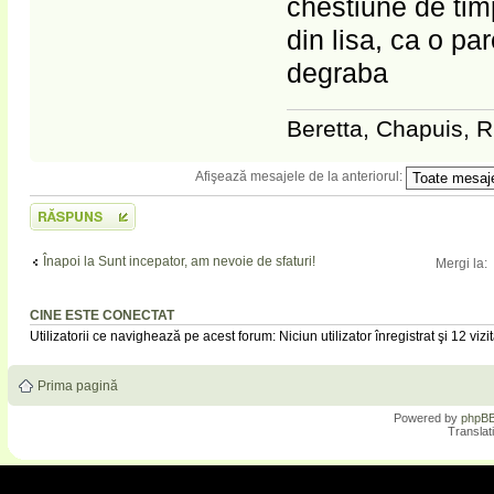
chestiune de tim
din lisa, ca o p
degraba
Beretta, Chapuis, R
Afişează mesajele de la anteriorul:
Scrie un răspuns
Înapoi la Sunt incepator, am nevoie de sfaturi!
Mergi la:
CINE ESTE CONECTAT
Utilizatorii ce navighează pe acest forum: Niciun utilizator înregistrat şi 12 vizit
Prima pagină
Powered by
phpB
Translat