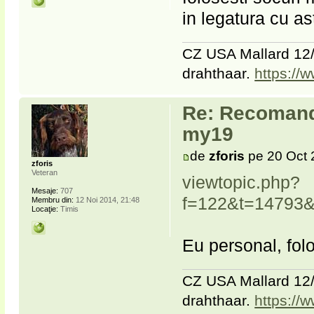
in legatura cu a
CZ USA Mallard 12/
drahthaar.
https://
Re: Recomanda
my19
de
zforis
pe 20 Oct 
zforis
Veteran
viewtopic.php?
Mesaje:
707
f=122&t=14793&
Membru din:
12 Noi 2014, 21:48
Locaţie:
Timis
Eu personal, folo
CZ USA Mallard 12/
drahthaar.
https://