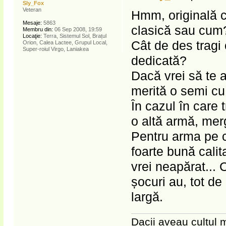
Sly_Fox
Veteran
Hmm, originală co
Mesaje:
5863
clasică sau cum?
Membru din:
06 Sep 2008, 19:59
Locaţie:
Terra, Sistemul Sol, Brațul
Cât de des tragi 
Orion, Calea Lactee, Grupul Local,
Super-roiul Virgo, Laniakea
dedicată?
Dacă vrei să te a
merită o semi cu
În cazul în care 
o altă armă, merg
Pentru arma pe ca
foarte bună cali
vrei neapărat... 
șocuri au, tot de
largă.
Dacii aveau cultul m