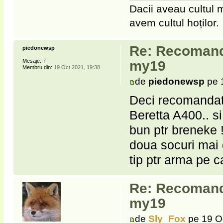
Dacii aveau cultul m
avem cultul hoților.
Re: Recomanda
piedonewsp
Mesaje:
7
my19
Membru din:
19 Oct 2021, 19:38
de
piedonewsp
pe 
Deci recomandat 
Beretta A400.. s
bun ptr breneke 
doua socuri mai 
tip ptr arma pe
Re: Recomanda
my19
de
Sly_Fox
pe 19 O