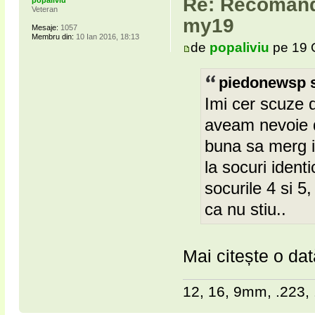
Re: Recomanda
Veteran
my19
Mesaje:
1057
Membru din:
10 Ian 2016, 18:13
de
popaliviu
pe 19 
piedonewsp s
Imi cer scuze 
aveam nevoie de
buna sa merg i
la socuri iden
socurile 4 si 5
ca nu stiu..
Mai citește o da
12, 16, 9mm, .223, 