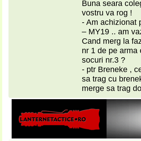
Buna seara coleg
vostru va rog !
- Am achiziona
– MY19 .. am vaz
Cand merg la faz
nr 1 de pe arma 
socuri nr.3 ?
- ptr Breneke , 
sa trag cu brene
merge sa trag do