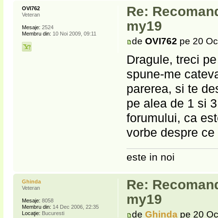
Re: Recomanda
OVI762
Veteran
my19
Mesaje:
2524
Membru din:
10 Noi 2009, 09:11
de
OVI762
pe 20 Oc
Dragule, treci pe
spune-me cateva
parerea, si te de
pe alea de 1 si 3
forumului, ca es
vorbe despre ce
este in noi
Re: Recomanda
Ghinda
Veteran
my19
Mesaje:
8058
Membru din:
14 Dec 2006, 22:35
de
Ghinda
pe 20 Oc
Locaţie:
Bucuresti