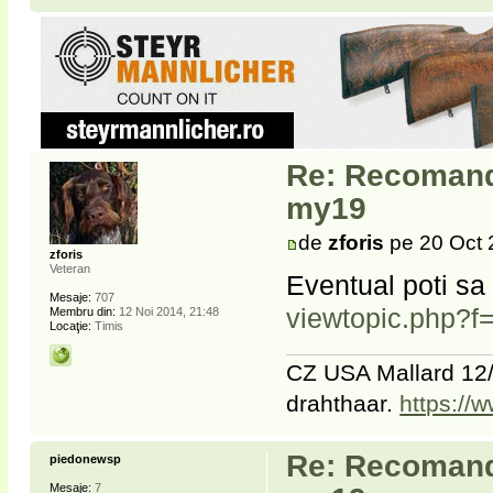
Re: Recomanda
my19
de
zforis
pe 20 Oct 
zforis
Veteran
Eventual poti sa 
Mesaje:
707
viewtopic.php?f
Membru din:
12 Noi 2014, 21:48
Locaţie:
Timis
CZ USA Mallard 12/
drahthaar.
https://
Re: Recomanda
piedonewsp
Mesaje:
7