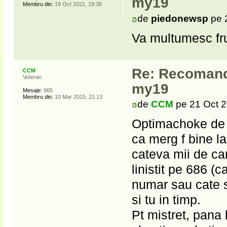
my19
Membru din:
19 Oct 2021, 19:38
de
piedonewsp
pe 
Va multumesc fru
Re: Recomanda
CCM
Veteran
my19
Mesaje:
965
Membru din:
10 Mar 2015, 21:13
de
CCM
pe 21 Oct 2
Optimachoke de la
ca merg f bine la
cateva mii de car
linistit pe 686 (
numar sau cate st
si tu in timp.
Pt mistret, pana 