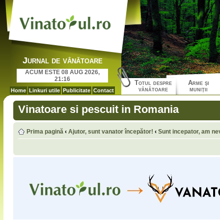
Jurnal de vânătoare
ACUM ESTE 08 AUG 2026,
21:16
Totul despre
Arme şi
vânătoare
muniţii
Home
Linkuri utile
Publicitate
Contact
Vinatoare si pescuit in Romania
Prima pagină
‹
Ajutor, sunt vanator începător!
‹
Sunt incepator, am nev