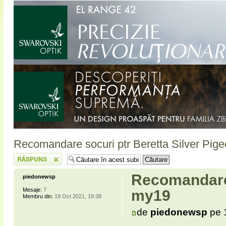
Recomandare socuri ptr Beretta Silver Pig
Scrie un răspuns
Recomandare 
piedonewsp
Mesaje:
7
my19
Membru din:
19 Oct 2021, 19:38
de
piedonewsp
pe 