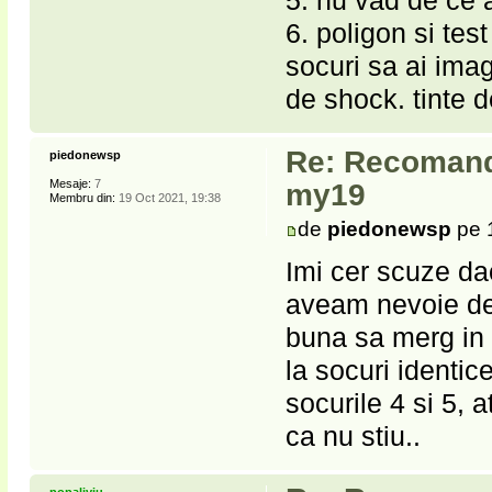
5. nu vad de ce 
6. poligon si te
socuri sa ai imag
de shock. tinte 
Re: Recomanda
piedonewsp
Mesaje:
7
my19
Membru din:
19 Oct 2021, 19:38
de
piedonewsp
pe 
Imi cer scuze da
aveam nevoie de 
buna sa merg in 
la socuri identi
socurile 4 si 5, 
ca nu stiu..
popaliviu