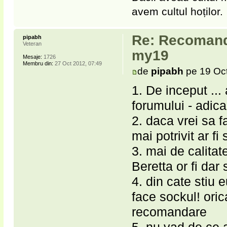
avem cultul hoților.
Re: Recomanda
pipabh
Veteran
my19
Mesaje:
1726
Membru din:
27 Oct 2012, 07:49
de
pipabh
pe 19 Oct
1. De inceput ... 
forumului - adica
2. daca vrei sa f
mai potrivit ar fi
3. mai de calitat
Beretta or fi dar
4. din cate stiu e
face sockul! oric
recomandare