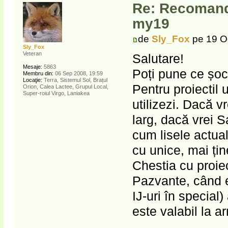
Re: Recomanda
my19
de
Sly_Fox
pe 19 O
Sly_Fox
Veteran
Salutare!
Mesaje:
5863
Poți pune ce șocu
Membru din:
06 Sep 2008, 19:59
Locaţie:
Terra, Sistemul Sol, Brațul
Pentru proiectil 
Orion, Calea Lactee, Grupul Local,
Super-roiul Virgo, Laniakea
utilizezi. Dacă v
larg, dacă vrei S
cum lisele actual
cu unice, mai țin
Chestia cu proiec
Pazvante, când er
IJ-uri în special
este valabil la a