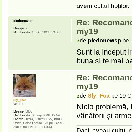
avem cultul hoților.
Re: Recomanda
piedonewsp
Mesaje:
7
my19
Membru din:
19 Oct 2021, 19:38
de
piedonewsp
pe 
Sunt la inceput 
buna si te mai ba
Re: Recomanda
my19
de
Sly_Fox
pe 19 O
Sly_Fox
Veteran
Nicio problemă, t
Mesaje:
5863
vânătorii și arme
Membru din:
06 Sep 2008, 19:59
Locaţie:
Terra, Sistemul Sol, Brațul
Orion, Calea Lactee, Grupul Local,
Super-roiul Virgo, Laniakea
Dacii aveau cultul m