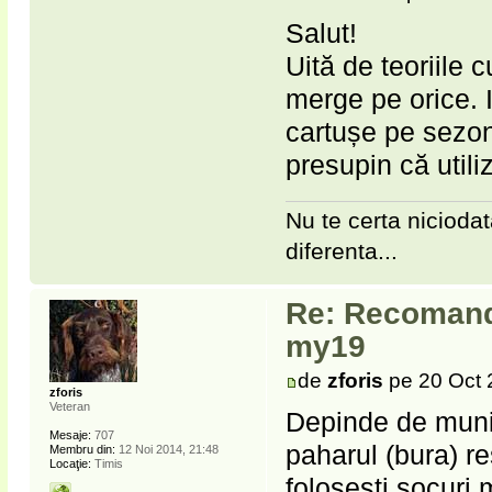
Salut!
Uită de teoriile c
merge pe orice. I
cartușe pe sezon)
presupin că utili
Nu te certa niciodat
diferenta...
Re: Recomanda
my19
de
zforis
pe 20 Oct 
zforis
Veteran
Depinde de munit
Mesaje:
707
paharul (bura) r
Membru din:
12 Noi 2014, 21:48
Locaţie:
Timis
folosesti socuri 