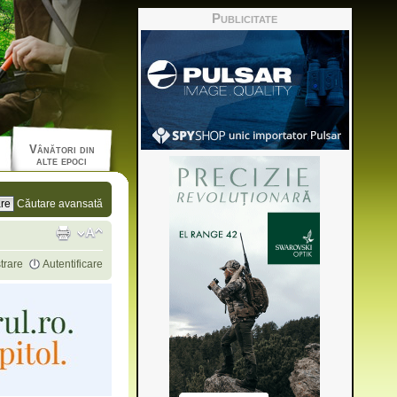
Publicitate
Vânători din
alte epoci
Căutare avansată
trare
Autentificare