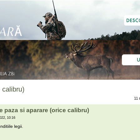
calibru)
11 
paza si aparare (orice calibru)
022, 10:16
itiile legii.