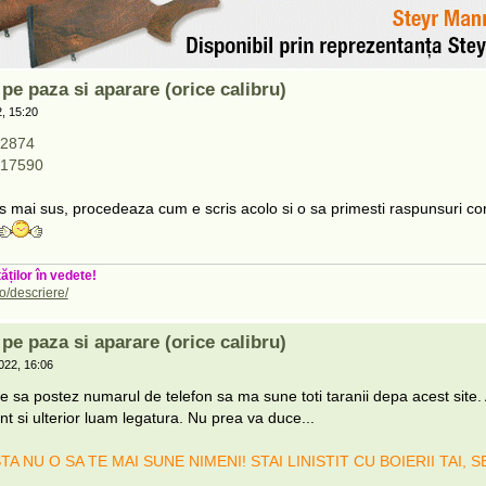
e paza si aparare (orice calibru)
, 15:20
=2874
=17590
ris mai sus, procedeaza cum e scris acolo si o sa primesti raspunsuri c
ăților în vedete!
o/descriere/
e paza si aparare (orice calibru)
022, 16:06
ie sa postez numarul de telefon sa ma sune toti taranii depa acest site
t si ulterior luam legatura. Nu prea va duce...
 NU O SA TE MAI SUNE NIMENI! STAI LINISTIT CU BOIERII TAI, 