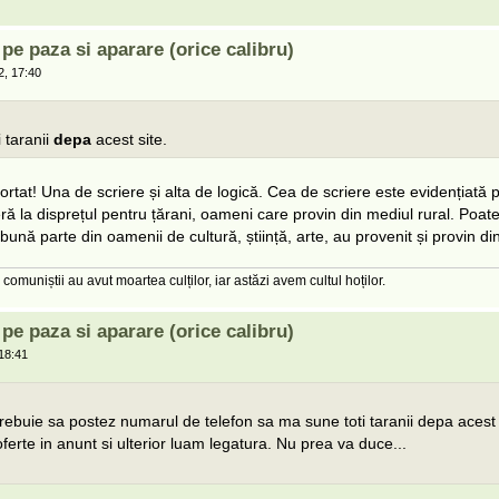
e paza si aparare (orice calibru)
, 17:40
:
i taranii
depa
acest site.
rtat! Una de scriere și alta de logică. Cea de scriere este evidențiată p
eră la disprețul pentru țărani, oameni care provin din mediul rural. Poate 
 bună parte din oamenii de cultură, știință, arte, au provenit și provin di
 comuniștii au avut moartea culților, iar astăzi avem cultul hoților.
e paza si aparare (orice calibru)
18:41
:
trebuie sa postez numarul de telefon sa ma sune toti taranii depa acest
erte in anunt si ulterior luam legatura. Nu prea va duce...