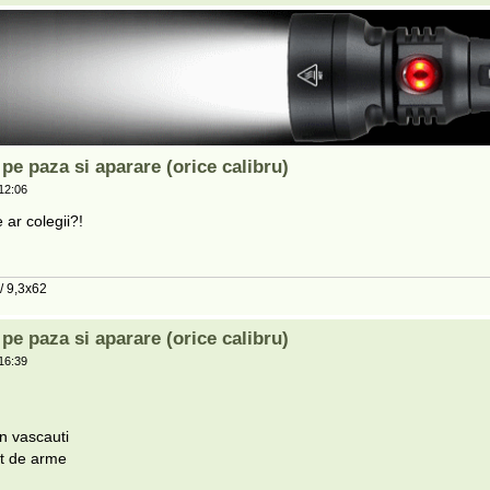
e paza si aparare (orice calibru)
12:06
 ar colegii?!
 / 9,3x62
e paza si aparare (orice calibru)
16:39
n vascauti
at de arme