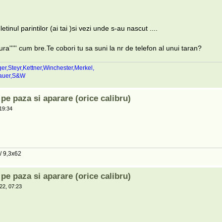
etinul parintilor (ai tai )si vezi unde s-au nascut ....
tura''''' cum bre.Te cobori tu sa suni la nr de telefon al unui taran?
ger,Steyr,Kettner,Winchester,Merkel,
Sauer,S&W
e paza si aparare (orice calibru)
19:34
 / 9,3x62
e paza si aparare (orice calibru)
22, 07:23