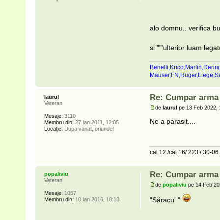
alo domnu.. verifica bul
si ""'ulterior luam lega
Benelli,Krico,Marlin,Derin
Mauser,FN,Ruger,Liege,
Re: Cumpar arma p
laurul
Veteran
de
laurul
pe 13 Feb 2022, 
Mesaje:
3110
Ne a parasit....
Membru din:
27 Ian 2011, 12:05
Locaţie:
Dupa vanat, oriunde!
cal 12 /cal 16/ 223 / 30-06
Re: Cumpar arma p
popaliviu
Veteran
de
popaliviu
pe 14 Feb 20
Mesaje:
1057
"Săracu' "
Membru din:
10 Ian 2016, 18:13