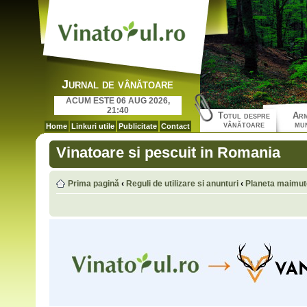
Jurnal de vânătoare
ACUM ESTE 06 AUG 2026,
21:40
Totul despre
Arm
vânătoare
mun
Home
Linkuri utile
Publicitate
Contact
Vinatoare si pescuit in Romania
Prima pagină
‹
Reguli de utilizare si anunturi
‹
Planeta maimut