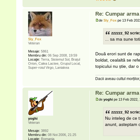
Re: Cumpar arma p
de
Sly_Fox
pe 13 Feb 2022
zzzzzz_92 scrie
... sa ma sune tot
Sly_Fox
Veteran
Mesaje:
5861
Două erori sunt de rapo
Membru din:
06 Sep 2008, 19:59
Locaţie:
Terra, Sistemul Sol, Brațul
boldat, cealaltă se ref
Orion, Calea Lactee, Grupul Local,
topicului nu știe, dar o
Super-roiul Virgo, Laniakea
Dacii aveau cultul morților,
Re: Cumpar arma p
de
yoghi
pe 13 Feb 2022, 
zzzzzz_92 scrie
Nu inteleg de ce 
yoghi
Veteran
anunt, asteptam of
Mesaje:
3892
Membru din:
08 Noi 2006, 21:25
Locaţie:
Romania