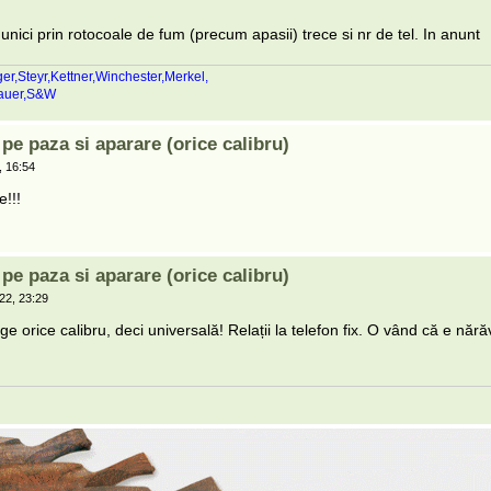
nici prin rotocoale de fum (precum apasii) trece si nr de tel. In anunt
ger,Steyr,Kettner,Winchester,Merkel,
Sauer,S&W
e paza si aparare (orice calibru)
 16:54
e!!!
e paza si aparare (orice calibru)
22, 23:29
 orice calibru, deci universală! Relații la telefon fix. O vând că e nără