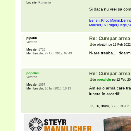
Locaţie:
Romania
Si daca nu vrei sa comu
Benelli,Krico,Marlin,Derin
Mauser,FN,Ruger,Liege,
Re: Cumpar arma p
pipabh
Veteran
de
pipabh
pe 12 Feb 2022,
Mesaje:
1726
N-are treaba.... doarm
Membru din:
27 Oct 2012, 07:49
Re: Cumpar arma p
popaliviu
Veteran
de
popaliviu
pe 12 Feb 20
Mesaje:
1057
Am eu o armă care trage
Membru din:
10 Ian 2016, 18:13
luneta în arcadă!
12, 16, 9mm, .223, .30-06