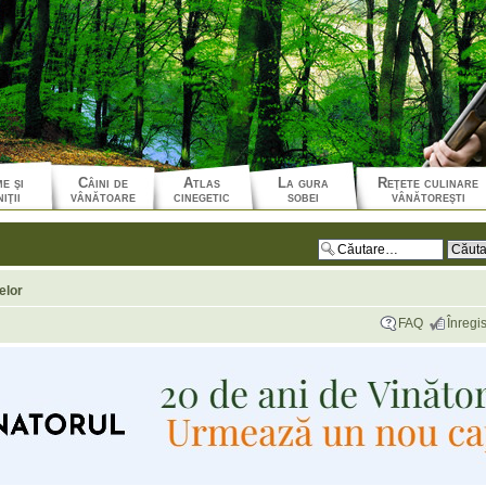
e şi
Câini de
Atlas
La gura
Reţete culinare
iţii
vânătoare
cinegetic
sobei
vânătoreşti
elor
FAQ
Înregis