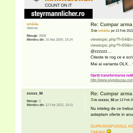
Re: Cumpar arma p
tehărău
Veteran
de
tehărău
pe 13 Feb 2022
Mesaje:
3508
viewtopic.php?f=54&t
Membru din:
16 Mai 2009, 19:24
viewtopic.php?f=69&t
@zzzzzz....
Citeste te rog ce e sc
Mai ai varianta OLX...
Opriți transformarea nulit
http://www.ajvpsbuzau.ro/r
Re: Cumpar arma p
zzzzzz_92
de
zzzzzz_92
pe 13 Feb 2
Mesaje:
3
Membru din:
12 Feb 2022, 10:11
Nu inteleg de ce trebu
asteptam oferte in anun
DUPA RASPUNSUL ASTA
TARANI