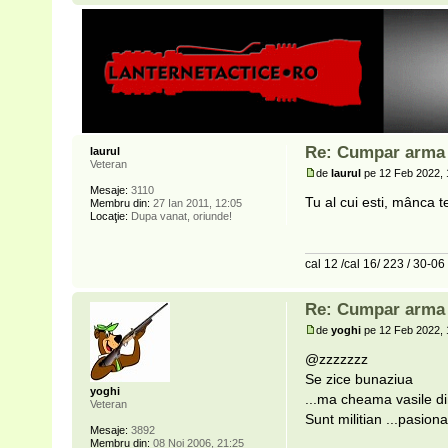
Re: Cumpar arma p
laurul
Veteran
de
laurul
pe 12 Feb 2022, 
Mesaje:
3110
Tu al cui esti, mânca te
Membru din:
27 Ian 2011, 12:05
Locaţie:
Dupa vanat, oriunde!
cal 12 /cal 16/ 223 / 30-06
Re: Cumpar arma p
de
yoghi
pe 12 Feb 2022, 
@zzzzzzz
Se zice bunaziua
yoghi
...ma cheama vasile di
Veteran
Sunt militian ...pasion
Mesaje:
3892
Membru din:
08 Noi 2006, 21:25