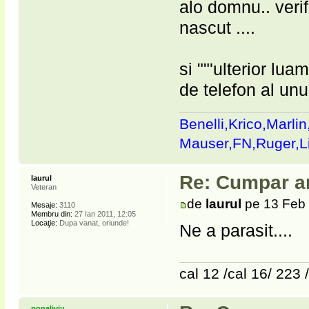
alo domnu.. verifi
nascut ....
si ""'ulterior lua
de telefon al unu
Benelli,Krico,Marli
Mauser,FN,Ruger,
Re: Cumpar ar
laurul
Veteran
de
laurul
pe 13 Feb 
Mesaje:
3110
Membru din:
27 Ian 2011, 12:05
Locaţie:
Dupa vanat, oriunde!
Ne a parasit....
cal 12 /cal 16/ 223 
popaliviu