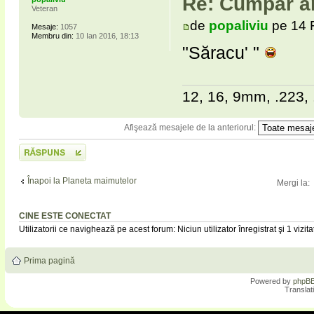
Re: Cumpar ar
Veteran
de
popaliviu
pe 14 
Mesaje:
1057
Membru din:
10 Ian 2016, 18:13
"Săracu' "
12, 16, 9mm, .223, 
Afişează mesajele de la anteriorul:
Scrie un răspuns
Înapoi la Planeta maimutelor
Mergi la:
CINE ESTE CONECTAT
Utilizatorii ce navighează pe acest forum: Niciun utilizator înregistrat şi 1 vizita
Prima pagină
Powered by
phpB
Translat