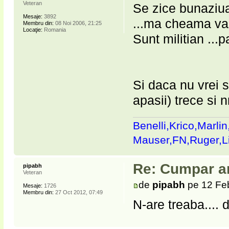
Veteran
Se zice bunaziu
Mesaje:
3892
...ma cheama vas
Membru din:
08 Noi 2006, 21:25
Locaţie:
Romania
Sunt militian ...
Si daca nu vrei 
apasii) trece si n
Benelli,Krico,Marli
Mauser,FN,Ruger,
Re: Cumpar ar
pipabh
Veteran
de
pipabh
pe 12 Fe
Mesaje:
1726
Membru din:
27 Oct 2012, 07:49
N-are treaba.... 