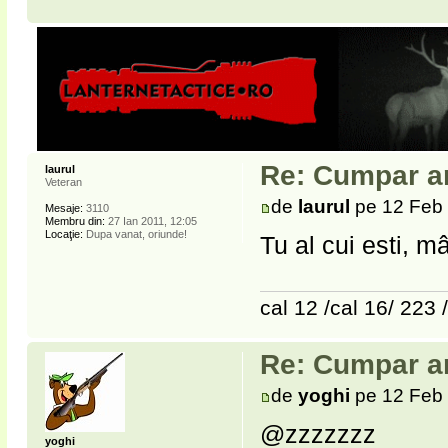
Re: Cumpar ar
laurul
Veteran
de
laurul
pe 12 Feb 
Mesaje:
3110
Membru din:
27 Ian 2011, 12:05
Locaţie:
Dupa vanat, oriunde!
Tu al cui esti, m
cal 12 /cal 16/ 223 
Re: Cumpar ar
de
yoghi
pe 12 Feb 
@zzzzzzz
yoghi