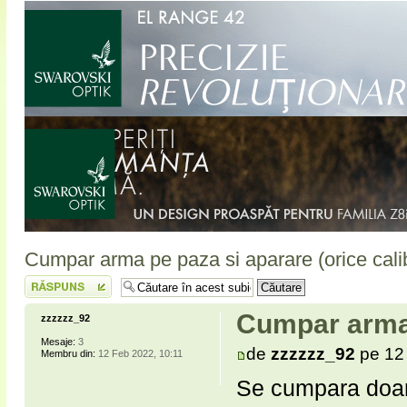
Cumpar arma pe paza si aparare (orice cali
Scrie un răspuns
Cumpar arma 
zzzzzz_92
Mesaje:
3
de
zzzzzz_92
pe 12
Membru din:
12 Feb 2022, 10:11
Se cumpara doar i