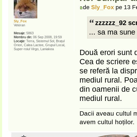
de
Sly_Fox
pe 13 F
Sly_Fox
zzzzzz_92 scr
Veteran
... sa ma sune 
Mesaje:
5863
Membru din:
06 Sep 2008, 19:59
Locaţie:
Terra, Sistemul Sol, Brațul
Orion, Calea Lactee, Grupul Local,
Super-roiul Virgo, Laniakea
Două erori sunt d
Cea de scriere es
se referă la disp
mediul rural. Poa
din oamenii de cu
mediul rural.
Dacii aveau cultul m
avem cultul hoților.