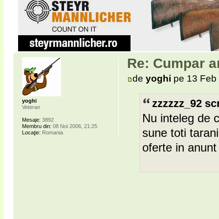
Re: Cumpar ar
de
yoghi
pe 13 Feb 
zzzzzz_92 scr
yoghi
Veteran
Nu inteleg de 
Mesaje:
3892
Membru din:
08 Noi 2006, 21:25
sune toti tara
Locaţie:
Romania
oferte in anunt