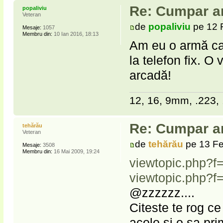
Re: Cumpar ar
popaliviu
Veteran
de
popaliviu
pe 12 
Mesaje:
1057
Membru din:
10 Ian 2016, 18:13
Am eu o armă care
la telefon fix. O
arcadă!
12, 16, 9mm, .223, 
Re: Cumpar ar
tehărău
Veteran
de
tehărău
pe 13 Fe
Mesaje:
3508
Membru din:
16 Mai 2009, 19:24
viewtopic.php?
viewtopic.php?
@zzzzzz....
Citeste te rog c
acolo si o sa pr