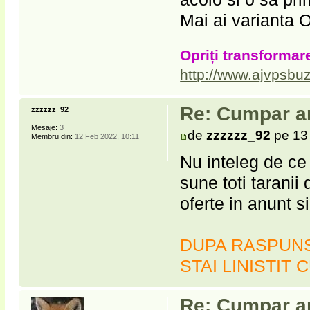
Mai ai varianta 
Opriți transformare
http://www.ajvpsbuz
Re: Cumpar ar
zzzzzz_92
Mesaje:
3
de
zzzzzz_92
pe 13
Membru din:
12 Feb 2022, 10:11
Nu inteleg de ce
sune toti tarani
oferte in anunt s
DUPA RASPUNSU
STAI LINISTIT 
Re: Cumpar ar