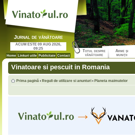
Jurnal de vânătoare
ACUM ESTE 09 AUG 2026,
09:25
Totul despre
Arme şi
vânătoare
muniţii
Home
Linkuri utile
Publicitate
Contact
Vinatoare si pescuit in Romania
Prima pagină
‹
Reguli de utilizare si anunturi
‹
Planeta maimutelor