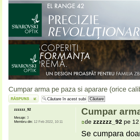
Cumpar arma pe paza si aparare (orice cali
Scrie un răspuns
Cumpar arma 
zzzzzz_92
Mesaje:
3
de
zzzzzz_92
pe 12
Membru din:
12 Feb 2022, 10:11
Se cumpara doar i