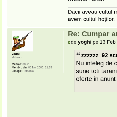
Dacii aveau cultul m
avem cultul hoților.
Re: Cumpar ar
de
yoghi
pe 13 Feb 
zzzzzz_92 scr
yoghi
Veteran
Nu inteleg de 
Mesaje:
3892
Membru din:
08 Noi 2006, 21:25
sune toti tara
Locaţie:
Romania
oferte in anunt