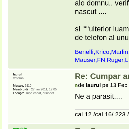
alo domnu.. verifi
nascut ....
si ""'ulterior lua
de telefon al unu
Benelli,Krico,Marli
Mauser,FN,Ruger,
Re: Cumpar ar
laurul
Veteran
de
laurul
pe 13 Feb 
Mesaje:
3110
Membru din:
27 Ian 2011, 12:05
Locaţie:
Dupa vanat, oriunde!
Ne a parasit....
cal 12 /cal 16/ 223 
popaliviu