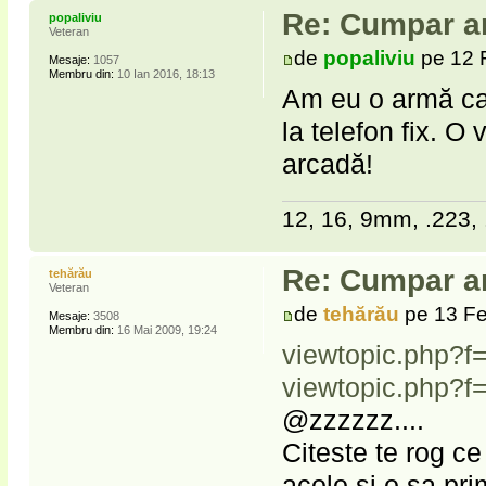
Re: Cumpar ar
popaliviu
Veteran
de
popaliviu
pe 12 
Mesaje:
1057
Membru din:
10 Ian 2016, 18:13
Am eu o armă care
la telefon fix. O
arcadă!
12, 16, 9mm, .223, 
Re: Cumpar ar
tehărău
Veteran
de
tehărău
pe 13 Fe
Mesaje:
3508
Membru din:
16 Mai 2009, 19:24
viewtopic.php?
viewtopic.php?
@zzzzzz....
Citeste te rog c
acolo si o sa pr