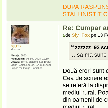
DUPA RASPUNSU
STAI LINISTIT 
Re: Cumpar ar
de
Sly_Fox
pe 13 F
Sly_Fox
zzzzzz_92 scr
Veteran
... sa ma sune 
Mesaje:
5863
Membru din:
06 Sep 2008, 19:59
Locaţie:
Terra, Sistemul Sol, Brațul
Orion, Calea Lactee, Grupul Local,
Super-roiul Virgo, Laniakea
Două erori sunt d
Cea de scriere es
se referă la disp
mediul rural. Poa
din oamenii de cu
mediul rural.