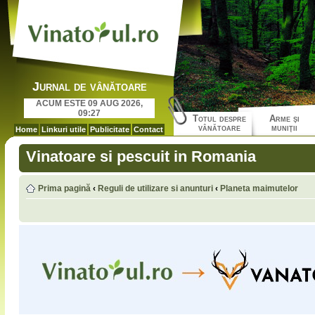
Jurnal de vânătoare
ACUM ESTE 09 AUG 2026,
09:27
Totul despre
Arme şi
vânătoare
muniţii
Home
Linkuri utile
Publicitate
Contact
Vinatoare si pescuit in Romania
Prima pagină
‹
Reguli de utilizare si anunturi
‹
Planeta maimutelor