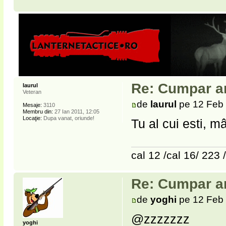
Re: Cumpar ar
laurul
Veteran
de
laurul
pe 12 Feb 
Mesaje:
3110
Membru din:
27 Ian 2011, 12:05
Locaţie:
Dupa vanat, oriunde!
Tu al cui esti, m
cal 12 /cal 16/ 223 
Re: Cumpar ar
de
yoghi
pe 12 Feb 
@zzzzzzz
yoghi