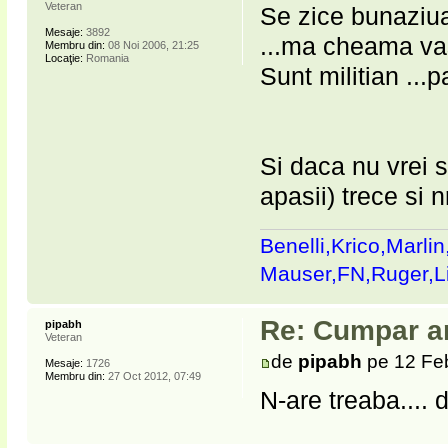
Veteran
Se zice bunaziu
Mesaje:
3892
...ma cheama vas
Membru din:
08 Noi 2006, 21:25
Locaţie:
Romania
Sunt militian ...
Si daca nu vrei 
apasii) trece si n
Benelli,Krico,Marli
Mauser,FN,Ruger,
Re: Cumpar ar
pipabh
Veteran
de
pipabh
pe 12 Fe
Mesaje:
1726
Membru din:
27 Oct 2012, 07:49
N-are treaba.... 