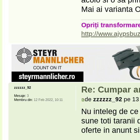
Mai ai varianta 
Opriți transformare
http://www.ajvpsbuz
Re: Cumpar ar
zzzzzz_92
Mesaje:
3
de
zzzzzz_92
pe 13
Membru din:
12 Feb 2022, 10:11
Nu inteleg de ce
sune toti tarani
oferte in anunt s