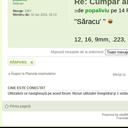
Re: Cumpar ar
Veteran
de
popaliviu
pe 14 
Mesaje:
1057
Membru din:
10 Ian 2016, 18:13
"Săracu' "
12, 16, 9mm, .223, 
Afişează mesajele de la anteriorul:
Scrie un răspuns
Înapoi la Planeta maimutelor
Mergi la:
CINE ESTE CONECTAT
Utilizatorii ce navighează pe acest forum: Niciun utilizator înregistrat şi 1 vizita
Prima pagină
Powered by
phpB
Translat