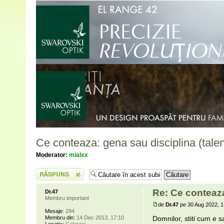
Ce conteaza: gena sau disciplina (tale
Moderator:
mialxx
Scrie un răspuns
Re: Ce conteaza
Dr.47
Membru important
de
Dr.47
pe 30 Aug 2022, 1
Mesaje:
294
Membru din:
14 Dec 2013, 17:10
Domnilor, stiti cum e s