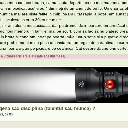
asa mea ca face treaba, ca nu cauta departe, ca nu mai mananca pomi 
m împiedicat acu' vreo 4 dimineți de un anunt de pe fb. Un enoriaș al 
unt ca mai are niste fetițe in cuib. M-am uitat rapid la poze, am sunat
ul locuiește la vreo 30km de mine.
mi-am ales o mustacioasa, dar pe drumul de intoarcere mi-am făcut
duc noul membru in familie, mai pe scurt, cum sa fac sa nu platesc pr
 in brate si cand am intrat pe poarta, mi-a luat-o sotia si a pupat-o direct
are problema pt mine pt ca am instaurat un regim de carantina in curt
una, pana o pun pe picioare pe cea mica. Cat despre daune prin curte.
a vizualiza fişierele ataşate acestui mesaj.
gena sau disciplina (talentul sau munca) ?
22, 17:03