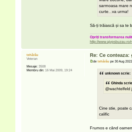
sarmoasa mare nu
curte...va urma!
Să-ți trăiască și sa te 
Opriți transformarea nulit
http://www.ajvpsbuzau.ro/r
Re: Ce conteaza: 
tehărău
Veteran
de
tehărău
pe 30 Aug 2022
Mesaje:
3508
Membru din:
16 Mai 2009, 19:24
unknown scrie:
Ghinda scrie
@wachtelfeld j
Cine stie, poate c
calific
Frumos e când oamenii