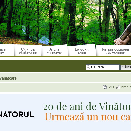
e şi
Câini de
Atlas
La gura
Reţete culinare
iţii
vânătoare
cinegetic
sobei
vânătoreşti
. vanatoare
FAQ
Înregis