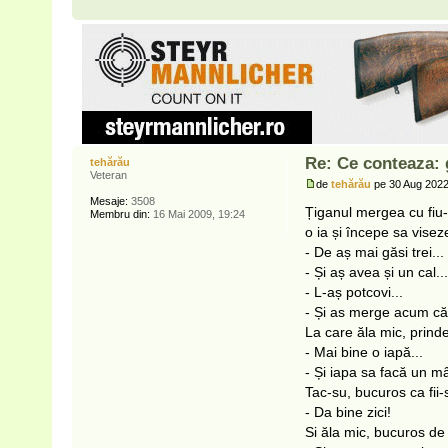
Re: Ce conteaza: 
tehărău
Veteran
de
tehărău
pe 30 Aug 2022
Mesaje:
3508
Țiganul mergea cu fiu-s
Membru din:
16 Mai 2009, 19:24
o ia și începe sa visez
- De aș mai găsi trei...
- Și aș avea și un cal...
- L-aș potcovi...
- Și as merge acum căl
La care ăla mic, prind
- Mai bine o iapă...
- Și iapa sa facă un mâ
Tac-su, bucuros ca fii-
- Da bine zici!
Si ăla mic, bucuros de