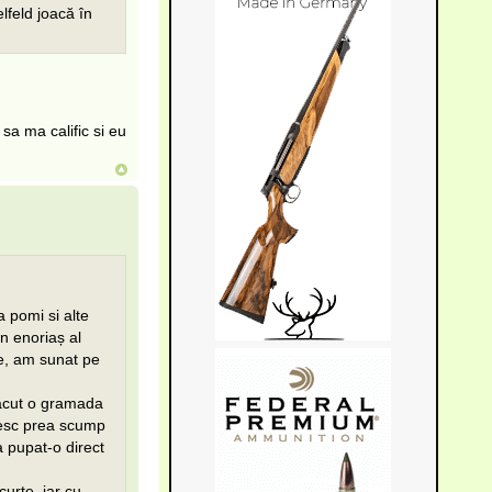
lfeld joacă în
sa ma calific si eu
 pomi si alte
n enoriaș al
ze, am sunat pe
ăcut o gramada
tesc prea scump
a pupat-o direct
urte, iar cu