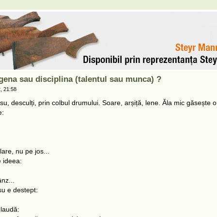
gena sau disciplina (talentul sau munca) ?
, 21:58
u, desculți, prin colbul drumului. Soare, arșiță, lene. Ăla mic găsește 
e:
are, nu pe jos...
e ideea:
nz...
su e destept:
 laudă: