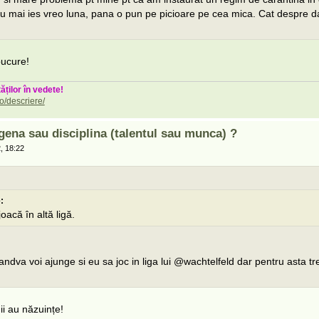
 mai ies vreo luna, pana o pun pe picioare pe cea mica. Cat despre d
bucure!
ăților în vedete!
o/descriere/
gena sau disciplina (talentul sau munca) ?
, 18:22
:
oacă în altă ligă.
andva voi ajunge si eu sa joc in liga lui @wachtelfeld dar pentru asta t
 au năzuințe!