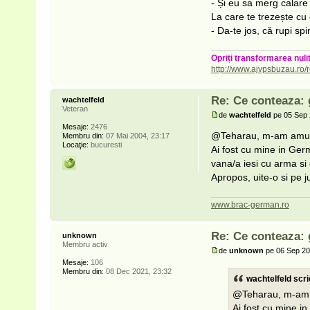
- Și eu sa merg calare
La care te trezește cu
- Da-te jos, că rupi sp
Opriți transformarea nulit
http://www.ajvpsbuzau.ro/r
Re: Ce conteaza: 
wachtelfeld
Veteran
de
wachtelfeld
pe 05 Sep 
Mesaje:
2476
@Teharau, m-am amuza
Membru din:
07 Mai 2004, 23:17
Locaţie:
bucuresti
Ai fost cu mine in Ger
vana/a iesi cu arma si
Apropos, uite-o si pe 
www.brac-german.ro
Re: Ce conteaza: 
unknown
Membru activ
de
unknown
pe 06 Sep 20
Mesaje:
106
Membru din:
08 Dec 2021, 23:32
wachtelfeld scri
@Teharau, m-am a
Ai fost cu mine i