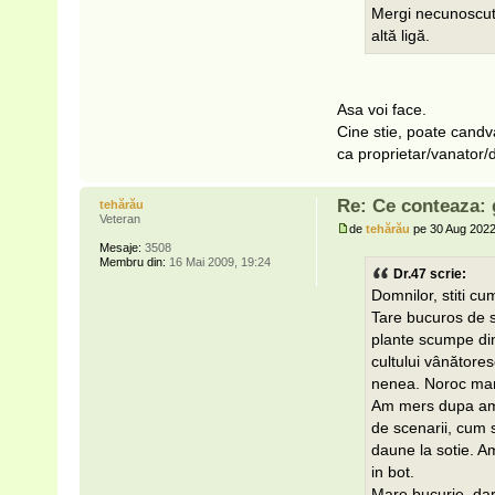
Mergi necunoscutu
altă ligă.
Asa voi face.
Cine stie, poate candva
ca proprietar/vanator/
Re: Ce conteaza: 
tehărău
Veteran
de
tehărău
pe 30 Aug 2022
Mesaje:
3508
Membru din:
16 Mai 2009, 19:24
Dr.47 scrie:
Domnilor, stiti cu
Tare bucuros de 
plante scumpe din
cultului vânătores
nenea. Noroc mar
Am mers dupa ami
de scenarii, cum 
daune la sotie. Am
in bot.
Mare bucurie, dar