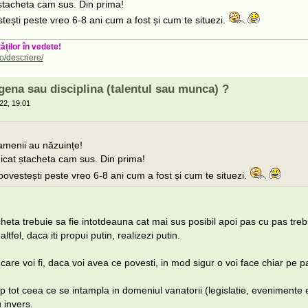
 ștacheta cam sus. Din prima!
tești peste vreo 6-8 ani cum a fost și cum te situezi.
ăților în vedete!
o/descriere/
gena sau disciplina (talentul sau munca) ?
22, 19:01
menii au năzuințe!
dicat ștacheta cam sus. Din prima!
povestești peste vreo 6-8 ani cum a fost și cum te situezi.
heta trebuie sa fie intotdeauna cat mai sus posibil apoi pas cu pas treb
ltfel, daca iti propui putin, realizezi putin.
n care voi fi, daca voi avea ce povesti, in mod sigur o voi face chiar pe 
 tot ceea ce se intampla in domeniul vanatorii (legislatie, evenimente e
 invers.