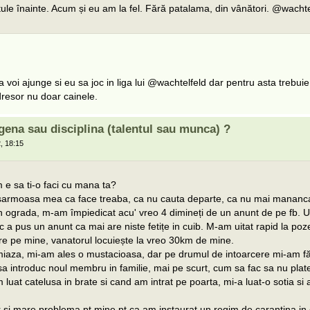
le înainte. Acum și eu am la fel. Fără patalama, din vânători. @wachte
 voi ajunge si eu sa joc in liga lui @wachtelfeld dar pentru asta trebuie 
dresor nu doar cainele.
gena sau disciplina (talentul sau munca) ?
, 18:15
m e sa ti-o faci cu mana ta?
sarmoasa mea ca face treaba, ca nu cauta departe, ca nu mai mananca
 ograda, m-am împiedicat acu' vreo 4 dimineți de un anunt de pe fb. U
c a pus un anunt ca mai are niste fetițe in cuib. M-am uitat rapid la po
e pe mine, vanatorul locuiește la vreo 30km de mine.
aza, mi-am ales o mustacioasa, dar pe drumul de intoarcere mi-am f
sa introduc noul membru in familie, mai pe scurt, cum sa fac sa nu pla
 luat catelusa in brate si cand am intrat pe poarta, mi-a luat-o sotia si 
 si mare problema pt mine pt ca am instaurat un regim de carantina in c