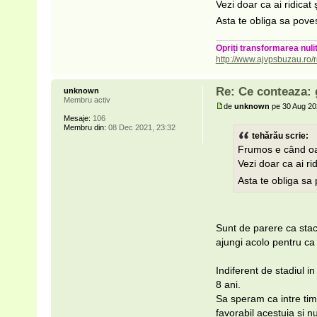
Vezi doar ca ai ridicat
Asta te obliga sa poves
Opriți transformarea nulit
http://www.ajvpsbuzau.ro/r
Re: Ce conteaza: 
unknown
Membru activ
de
unknown
pe 30 Aug 20
Mesaje:
106
Membru din:
08 Dec 2021, 23:32
tehărău scrie:
Frumos e când oa
Vezi doar ca ai ri
Asta te obliga sa 
Sunt de parere ca stac
ajungi acolo pentru ca a
Indiferent de stadiul i
8 ani.
Sa speram ca intre timp
favorabil acestuia si nu