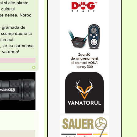
si alte plante
cultului
 pe nenea. Noroc
 o gramada de
ea scump daune la
 in bot.
e, iar cu sarmoasa
..va urma!