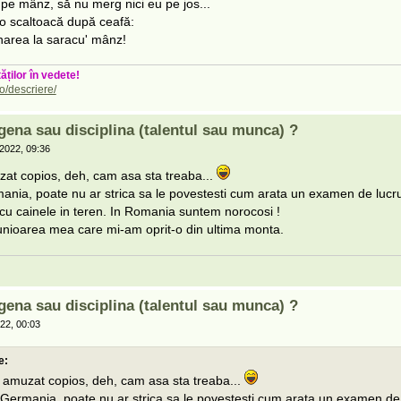
 pe mânz, să nu merg nici eu pe jos...
 o scaltoacă după ceafă:
inarea la saracu' mânz!
ăților în vedete!
o/descriere/
gena sau disciplina (talentul sau munca) ?
2022, 09:36
t copios, deh, cam asa sta treaba...
mania, poate nu ar strica sa le povestesti cum arata un examen de lucru
 cu cainele in teren. In Romania suntem norocosi !
junioarea mea care mi-am oprit-o din ultima monta.
gena sau disciplina (talentul sau munca) ?
22, 00:03
e:
muzat copios, deh, cam asa sta treaba...
n Germania, poate nu ar strica sa le povestesti cum arata un examen de 