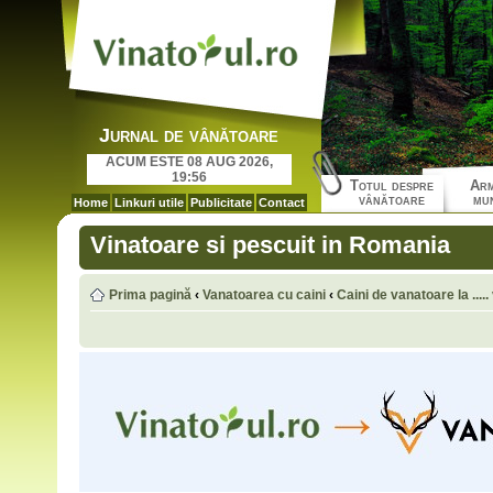
Jurnal de vânătoare
ACUM ESTE 08 AUG 2026,
19:56
Totul despre
Arm
vânătoare
mun
Home
Linkuri utile
Publicitate
Contact
Vinatoare si pescuit in Romania
Prima pagină
‹
Vanatoarea cu caini
‹
Caini de vanatoare la ....