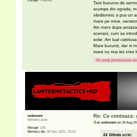
Locaţie:
Calarasi
Tare bucuros de sarmo
scumpe din ograda, m-a
vânătoresc a pus un an
mare pe mine, vanator
Am mers dupa amiaza, 
scenarii, cum sa intro
sotie. Am luat catelusa
Mare bucurie, dar si m
mare nu mai ies vreo l
Nu aveţi permisiunea de 
Re: Ce conteaza: 
unknown
Membru activ
de
unknown
pe 30 Aug 20
Mesaje:
106
Membru din:
08 Dec 2021, 23:32
Ghinda scrie: