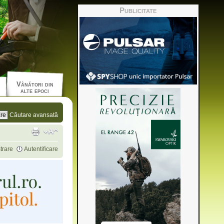
Publicitate
Vânători din
alte epoci
Căutare avansată
trare
Autentificare