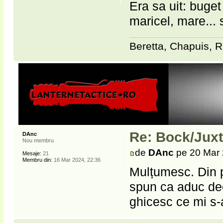
Era sa uit: buget
maricel, mare... 
Beretta, Chapuis, R
Re: Bock/Jux
DAnc
Nou membru
de
DAnc
pe 20 Mar 
Mesaje:
21
Membru din:
16 Mar 2024, 22:36
Mulțumesc. Din p
spun ca aduc de
ghicesc ce mi s-ar