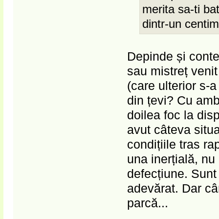
merita sa-ti ba
dintr-un centim
Depinde și conte
sau mistreț venit
(care ulterior s-
din țevi? Cu ambe
doilea foc la disp
avut câteva situaț
condițiile tras r
una inerțială, n
defecțiune. Sunt 
adevărat. Dar câ
parcă...