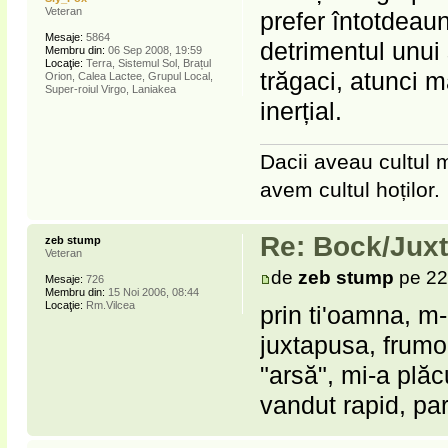
Veteran
prefer întotdeau
Mesaje:
5864
detrimentul unui
Membru din:
06 Sep 2008, 19:59
Locaţie:
Terra, Sistemul Sol, Brațul
trăgaci, atunci 
Orion, Calea Lactee, Grupul Local,
Super-roiul Virgo, Laniakea
inerțial.
Dacii aveau cultul m
avem cultul hoților.
Re: Bock/Jux
zeb stump
Veteran
de
zeb stump
pe 22
Mesaje:
726
Membru din:
15 Noi 2006, 08:44
Locaţie:
Rm.Vilcea
prin ti'oamna, m
juxtapusa, frumo
"arsă", mi-a plăc
vandut rapid, par