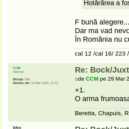
Hotărârea a fos
F bună alegere..
Dar ma vad nevoi
În România nu c
cal 12 /cal 16/ 223 
Re: Bock/Jux
CCM
Veteran
de
CCM
pe 29 Mar 2
Mesaje:
965
Membru din:
10 Mar 2015, 21:13
+1.
O arma frumoasa 
Beretta, Chapuis, R
DAnc