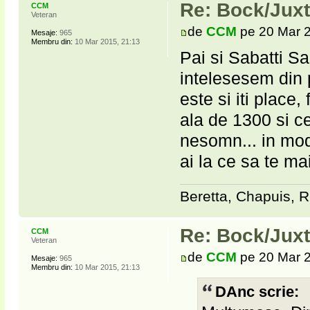
Re: Bock/Jux
CCM
Veteran
de
CCM
pe 20 Mar 2
Mesaje:
965
Membru din:
10 Mar 2015, 21:13
Pai si Sabatti Sa
intelesesem din p
este si iti place
ala de 1300 si ce
nesomn... in mod
ai la ce sa te ma
Beretta, Chapuis, R
Re: Bock/Jux
CCM
Veteran
de
CCM
pe 20 Mar 2
Mesaje:
965
Membru din:
10 Mar 2015, 21:13
DAnc scrie: