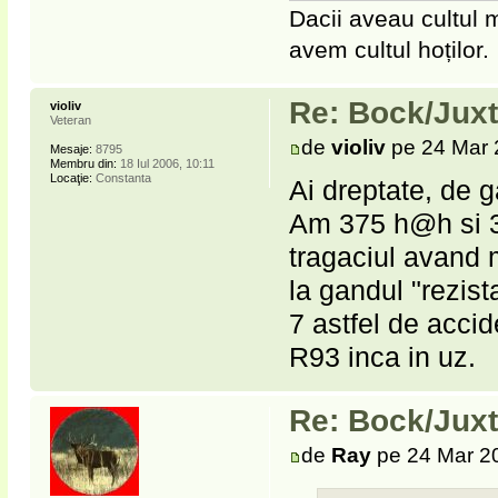
Dacii aveau cultul m
avem cultul hoților.
Re: Bock/Jux
violiv
Veteran
de
violiv
pe 24 Mar 
Mesaje:
8795
Membru din:
18 Iul 2006, 10:11
Locaţie:
Constanta
Ai dreptate, de 
Am 375 h@h si 3
tragaciul avand 
la gandul "rezist
7 astfel de accid
R93 inca in uz.
Re: Bock/Jux
de
Ray
pe 24 Mar 2