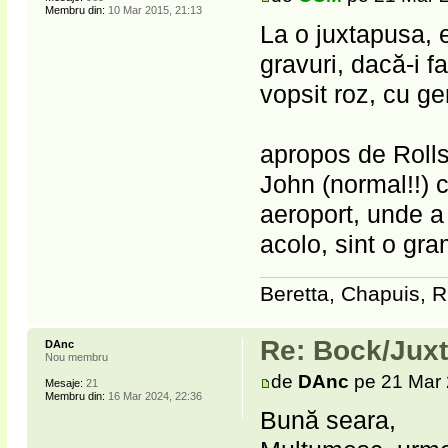
Membru din:
10 Mar 2015, 21:13
La o juxtapusa, 
gravuri, dacă-i fa
vopsit roz, cu ge
apropos de Rolls 
John (normal!!) c
aeroport, unde a
acolo, sint o gra
Beretta, Chapuis, R
Re: Bock/Jux
DAnc
Nou membru
de
DAnc
pe 21 Mar 
Mesaje:
21
Membru din:
16 Mar 2024, 22:36
Bună seara,