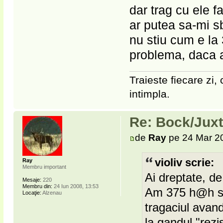
dar trag cu ele 
ar putea sa-mi s
nu stiu cum e la
problema, daca a
Traieste fiecare zi, 
intimpla.
Re: Bock/Jux
de
Ray
pe 24 Mar 2
violiv scrie:
Ray
Membru important
Ai dreptate, de
Mesaje:
220
Membru din:
24 Iun 2008, 13:53
Am 375 h@h si
Locaţie:
Alzenau
tragaciul avan
la gandul "rezi