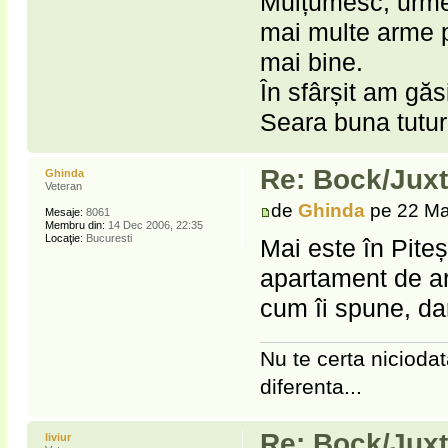
Mulțumesc, urme
mai multe arme p
mai bine.
În sfârșit am gă
Seara buna tuturo
Re: Bock/Jux
Ghinda
Veteran
de
Ghinda
pe 22 Ma
Mesaje:
8061
Membru din:
14 Dec 2006, 22:35
Locaţie:
Bucuresti
Mai este în Pite
apartament de ar
cum îi spune, da
Nu te certa niciodat
diferenta...
Re: Bock/Jux
liviur