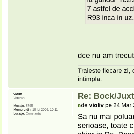
7 astfel de acc
R93 inca in uz
dce nu am trecut 
Traieste fiecare zi, 
intimpla.
Re: Bock/Jux
violiv
Veteran
de
violiv
pe 24 Mar 
Mesaje:
8795
Membru din:
18 Iul 2006, 10:11
Locaţie:
Constanta
Sa nu mai poluam
serioase, toate c