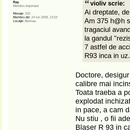
violiv scrie:
Ray
Membru important
Ai dreptate, de
Mesaje:
220
Membru din:
24 Iun 2008, 13:53
Am 375 h@h si
Locaţie:
Alzenau
tragaciul avan
la gandul "rezi
7 astfel de acc
R93 inca in uz
Doctore, desigur 
calibre mai incin
Toata traeba a po
explodat inchiza
in pace, a cam d
Nu stiu , o fii 
Blaser R 93 in ca