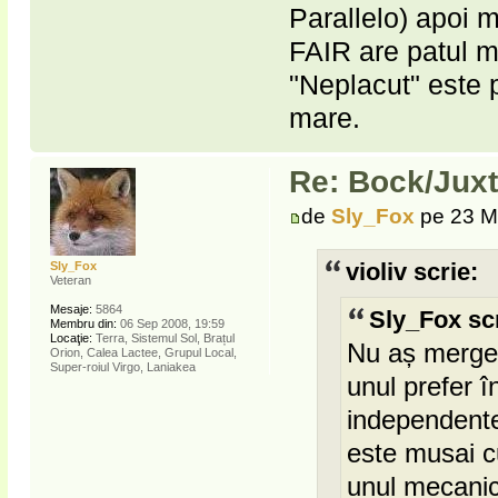
Parallelo) apoi m
FAIR are patul mu
"Neplacut" este p
mare.
Re: Bock/Jux
de
Sly_Fox
pe 23 M
Sly_Fox
violiv scrie:
Veteran
Mesaje:
5864
Sly_Fox scr
Membru din:
06 Sep 2008, 19:59
Locaţie:
Terra, Sistemul Sol, Brațul
Nu aș merge p
Orion, Calea Lactee, Grupul Local,
Super-roiul Virgo, Laniakea
unul prefer 
independente,
este musai c
unul mecanic 