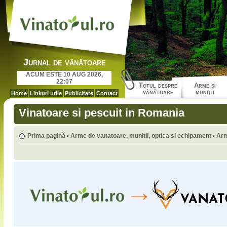
Jurnal de vânătoare
ACUM ESTE 10 AUG 2026,
22:07
Totul despre
Arme şi
vânătoare
muniţii
Home
Linkuri utile
Publicitate
Contact
Vinatoare si pescuit in Romania
Prima pagină
‹
Arme de vanatoare, munitii, optica si echipament
‹
Arm