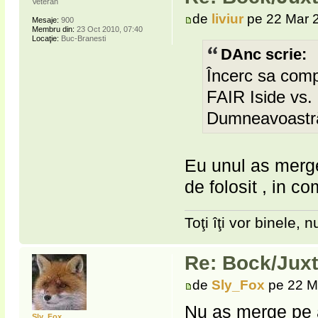
Veteran
de
liviur
pe 22 Mar 2
Mesaje:
900
Membru din:
23 Oct 2010, 07:40
Locaţie:
Buc-Branesti
DAnc scrie:
Încerc sa compa
FAIR Iside vs. 
Dumneavoastră
Eu unul as merge
de folosit , in c
Toţi îţi vor binele, nu
Re: Bock/Jux
de
Sly_Fox
pe 22 M
Nu aș merge pe a
Sly_Fox