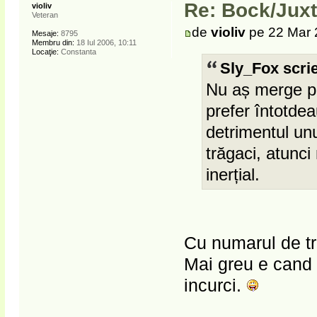
Re: Bock/Jux
violiv
Veteran
de
violiv
pe 22 Mar 
Mesaje:
8795
Membru din:
18 Iul 2006, 10:11
Locaţie:
Constanta
Sly_Fox scrie
Nu aș merge pe 
prefer întotde
detrimentul unu
trăgaci, atunci
inerțial.
Cu numarul de tr
Mai greu e cand a
incurci.