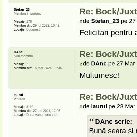
Re: Bock/Jux
Stefan_23
Membru important
de
Stefan_23
pe 27 
Mesaje:
178
Membru din:
29 Iul 2022, 10:42
Locaţie:
Bucuresti
Felicitari pentru 
Re: Bock/Jux
DAnc
Nou membru
de
DAnc
pe 27 Mar 
Mesaje:
21
Membru din:
16 Mar 2024, 22:36
Multumesc!
Re: Bock/Jux
laurul
Veteran
de
laurul
pe 28 Mar 
Mesaje:
3110
Membru din:
27 Ian 2011, 12:05
Locaţie:
Dupa vanat, oriunde!
DAnc scrie:
Bună seara și 