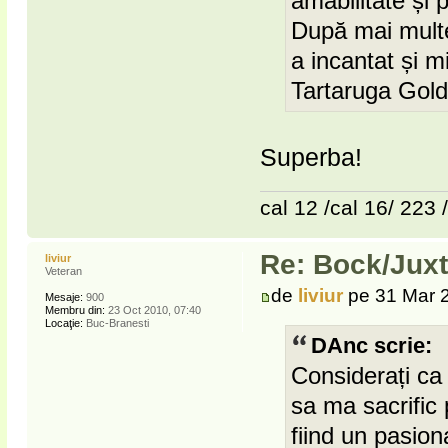
amabilitate și 
După mai multe
a incantat și m
Tartaruga Gold
Superba!
cal 12 /cal 16/ 223 
Re: Bock/Jux
liviur
Veteran
de
liviur
pe 31 Mar 2
Mesaje:
900
Membru din:
23 Oct 2010, 07:40
Locaţie:
Buc-Branesti
DAnc scrie:
Considerați ca 
sa ma sacrific
fiind un pasiona