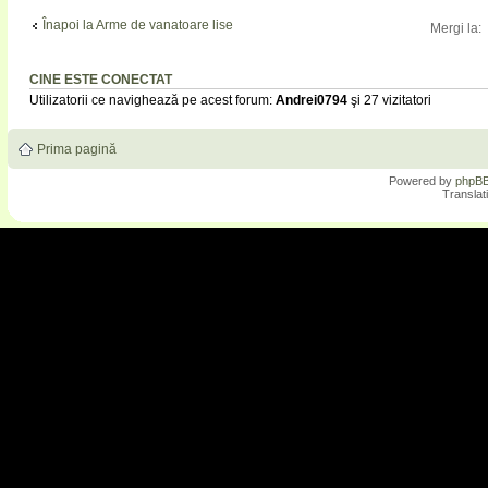
Înapoi la Arme de vanatoare lise
Mergi la:
CINE ESTE CONECTAT
Utilizatorii ce navighează pe acest forum:
Andrei0794
şi 27 vizitatori
Prima pagină
Powered by
phpB
Translat