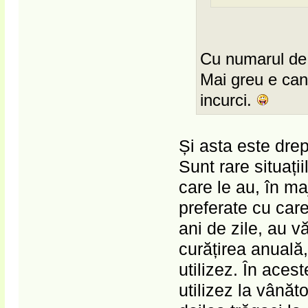
Cu numarul de 
Mai greu e cand
incurci.
Și asta este drep
Sunt rare situați
care le au, în ma
preferate cu car
ani de zile, au v
curățirea anuală,
utilizez. În aces
utilizez la vânăt