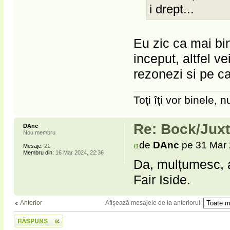
i drept...
Eu zic ca mai bine
inceput, altfel v
rezonezi si pe c
Toţi îţi vor binele, nu
Re: Bock/Jux
DAnc
Nou membru
de
DAnc
pe 31 Mar 
Mesaje:
21
Membru din:
16 Mar 2024, 22:36
Da, mulțumesc, 
Fair Iside.
Afişează mesajele de la anteriorul:
Anterior
Scrie un răspuns