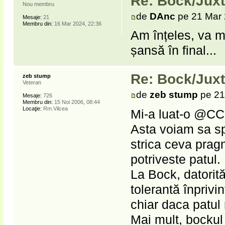
Re: Bock/Jux
Nou membru
de
DAnc
pe 21 Mar 
Mesaje:
21
Membru din:
16 Mar 2024, 22:36
Am înțeles, va m
șansă în final...
Re: Bock/Jux
zeb stump
Veteran
de
zeb stump
pe 21
Mesaje:
726
Membru din:
15 Noi 2006, 08:44
Locaţie:
Rm.Vilcea
Mi-a luat-o @CCM
Asta voiam sa sp
strica ceva pragm
potriveste patul.
La Bock, datorită
tolerantă înprivi
chiar daca patul 
Mai mult, bockul