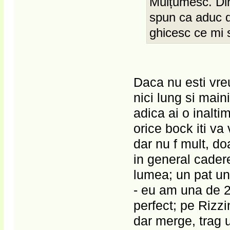
Mulțumesc. Din
spun ca aduc d
ghicesc ce mi s-
Daca nu esti vreu
nici lung si main
adica ai o inalt
orice bock iti va
dar nu f mult, do
in general cadere
lumea; un pat un
- eu am una de 2
perfect; pe Rizzi
dar merge, trag 