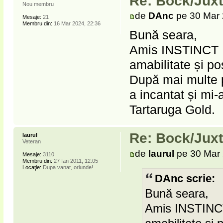
Re: Bock/Jux
Nou membru
de
DAnc
pe 30 Mar 
Mesaje:
21
Membru din:
16 Mar 2024, 22:36
Bună seara,
Amis INSTINCT P
amabilitate și po
După mai multe p
a incantat și mi-
Tartaruga Gold.
Re: Bock/Jux
laurul
Veteran
de
laurul
pe 30 Mar 
Mesaje:
3110
Membru din:
27 Ian 2011, 12:05
Locaţie:
Dupa vanat, oriunde!
DAnc scrie:
Bună seara,
Amis INSTINCT