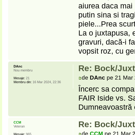
aiurea daca mai c
putin sina si tra
piele...Prea scur
La o juxtapusa, 
gravuri, dacă-i fa
vopsit roz, cu ge
Re: Bock/Jux
DAnc
Nou membru
de
DAnc
pe 21 Mar 
Mesaje:
21
Membru din:
16 Mar 2024, 22:36
Încerc sa compar 
FAIR Iside vs. Sa
Dumneavoastră c
Re: Bock/Jux
CCM
Veteran
de
CCM
pe 21 Mar 2
Mesaje:
965