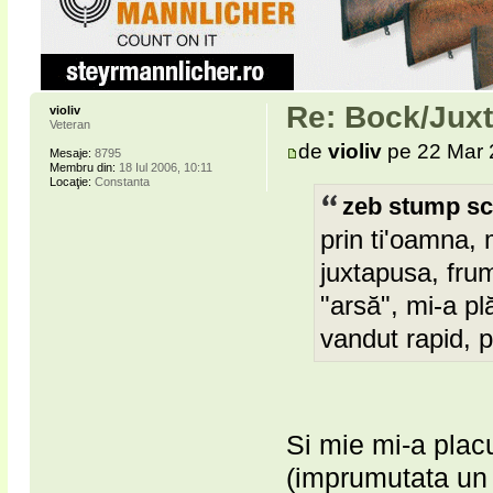
Re: Bock/Jux
violiv
Veteran
de
violiv
pe 22 Mar 
Mesaje:
8795
Membru din:
18 Iul 2006, 10:11
Locaţie:
Constanta
zeb stump sc
prin ti'oamna,
juxtapusa, fru
"arsă", mi-a pl
vandut rapid, p
Si mie mi-a placu
(imprumutata un p