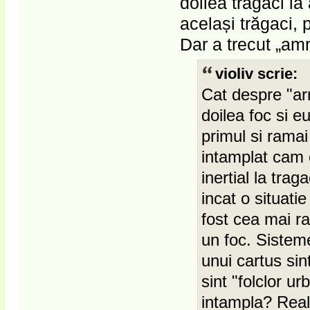
doilea trăgaci l
același trăgaci, 
Dar a trecut „am
violiv scrie:
Cat despre "ar
doilea foc si e
primul si ramai 
intamplat cam 
inertial la trag
incat o situatie
fost cea mai ra
un foc. Sisteme
unui cartus si
sint "folclor u
intampla? Reali