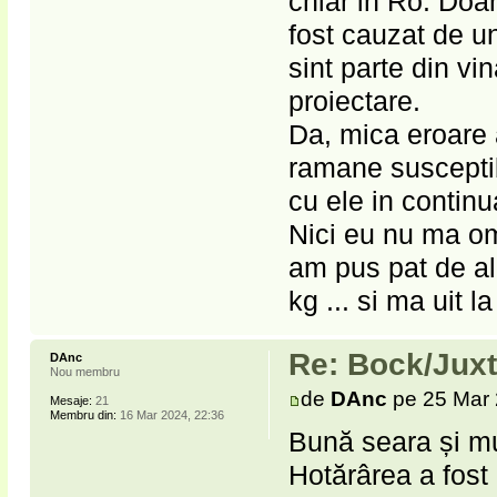
chiar in Ro. Doar
fost cauzat de u
sint parte din vi
proiectare.
Da, mica eroare a
ramane susceptib
cu ele in continu
Nici eu nu ma om
am pus pat de ali
kg ... si ma uit l
Re: Bock/Jux
DAnc
Nou membru
de
DAnc
pe 25 Mar 
Mesaje:
21
Membru din:
16 Mar 2024, 22:36
Bună seara și mu
Hotărârea a fost 