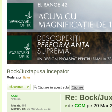
Bock/Juxtapusa incepator
Moderator:
liviur
Scrie un răspuns
Re: Bock/Jux
CCM
Veteran
de
CCM
pe 20 Mar 2
Mesaje:
965
Membru din:
10 Mar 2015, 21:13