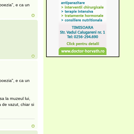
"poezia", e ca un
"poezia", e ca un
sa la muzeul lui,
 de vazut, chiar si