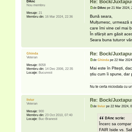
Re: Bock/Juxtapu
DAnc
Nou membru
de
DAnc
pe 21 Mar 2024, 
Mesaje:
21
Bună seara,
Membru din:
16 Mar 2024, 22:36
Mulțumesc, urmează sa
care îmi vine cel mai b
În sfârșit am găsit ac
Seara buna tuturor vân
Re: Bock/Juxtapu
Ghinda
Veteran
de
Ghinda
pe 22 Mar 2024
Mesaje:
8058
Mai este în Pitești, d
Membru din:
14 Dec 2006, 22:35
Locaţie:
Bucuresti
știu cum îi spune, dar 
Nu te certa niciodata cu un
Re: Bock/Juxtapu
liviur
Veteran
de
liviur
pe 22 Mar 2024, 0
Mesaje:
900
Membru din:
23 Oct 2010, 07:40
DAnc scrie:
Locaţie:
Buc-Branesti
Încerc sa compar î
FAIR Iside vs. Sab