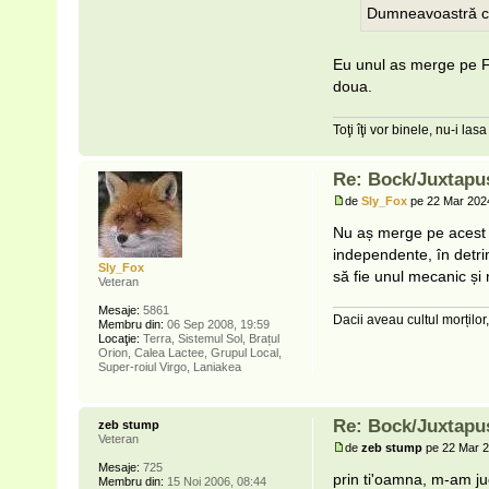
Dumneavoastră ce
Eu unul as merge pe Fa
doua.
Toţi îţi vor binele, nu-i lasa s
Re: Bock/Juxtapu
de
Sly_Fox
pe 22 Mar 2024
Nu aș merge pe acest p
independente, în detri
Sly_Fox
să fie unul mecanic și n
Veteran
Mesaje:
5861
Dacii aveau cultul morților,
Membru din:
06 Sep 2008, 19:59
Locaţie:
Terra, Sistemul Sol, Brațul
Orion, Calea Lactee, Grupul Local,
Super-roiul Virgo, Laniakea
Re: Bock/Juxtapu
zeb stump
Veteran
de
zeb stump
pe 22 Mar 2
Mesaje:
725
prin ti'oamna, m-am j
Membru din:
15 Noi 2006, 08:44