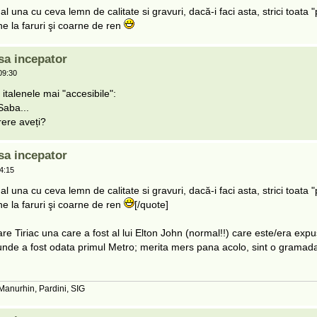
l una cu ceva lemn de calitate si gravuri, dacă-i faci asta, strici toata 
ne la faruri şi coarne de ren
sa incepator
09:30
italenele mai "accesibile":
Saba...
ere aveți?
sa incepator
4:15
l una cu ceva lemn de calitate si gravuri, dacă-i faci asta, strici toata 
ne la faruri şi coarne de ren
[/quote]
re Tiriac una care a fost al lui Elton John (normal!!) care este/era expu
 unde a fost odata primul Metro; merita mers pana acolo, sint o gramada
 Manurhin, Pardini, SIG