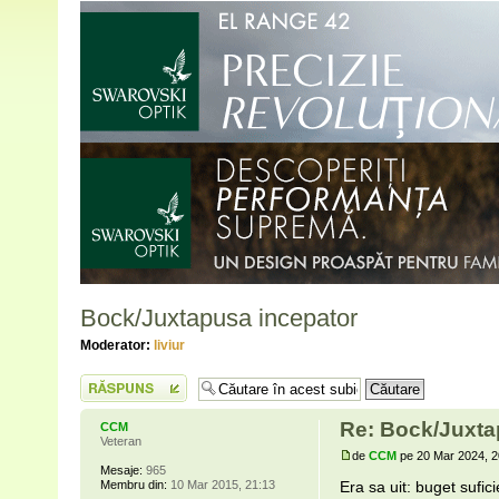
Bock/Juxtapusa incepator
Moderator:
liviur
Scrie un răspuns
Re: Bock/Juxta
CCM
Veteran
de
CCM
pe 20 Mar 2024, 2
Mesaje:
965
Membru din:
10 Mar 2015, 21:13
Era sa uit: buget sufic