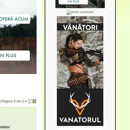
•
Pagina
2
din
2
•
1
2
odata!