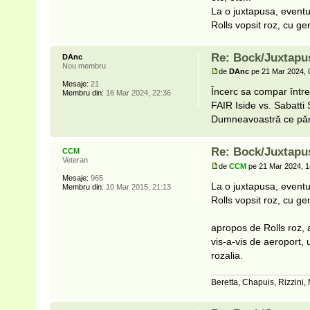
La o juxtapusa, eventua
Rolls vopsit roz, cu ge
Re: Bock/Juxtapu
DAnc
Nou membru
de
DAnc
pe 21 Mar 2024, 
Mesaje:
21
Încerc sa compar între 
Membru din:
16 Mar 2024, 22:36
FAIR Iside vs. Sabatti 
Dumneavoastră ce păr
Re: Bock/Juxtapu
CCM
Veteran
de
CCM
pe 21 Mar 2024, 1
Mesaje:
965
La o juxtapusa, eventua
Membru din:
10 Mar 2015, 21:13
Rolls vopsit roz, cu ge
apropos de Rolls roz, a
vis-a-vis de aeroport,
rozalia.
Beretta, Chapuis, Rizzini,