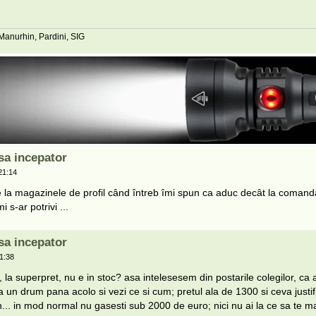
 Manurhin, Pardini, SIG
sa incepator
21:14
 la magazinele de profil când întreb îmi spun ca aduc decât la comand
 s-ar potrivi ...
sa incepator
1:38
, la superpret, nu e in stoc? asa intelesesem din postarile colegilor, ca a
 fa un drum pana acolo si vezi ce si cum; pretul ala de 1300 si ceva justi
... in mod normal nu gasesti sub 2000 de euro; nici nu ai la ce sa te ma