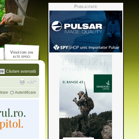
Publicitate
Vânători din
alte epoci
Căutare avansată
trare
Autentificare