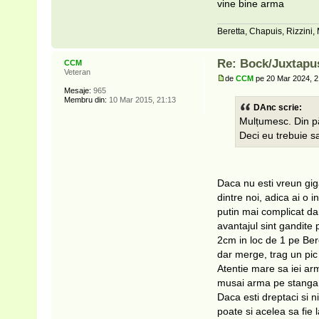
vine bine arma
Beretta, Chapuis, Rizzini,
Re: Bock/Juxtapu
CCM
Veteran
de
CCM
pe 20 Mar 2024, 2
Mesaje:
965
Membru din:
10 Mar 2015, 21:13
DAnc scrie:
Mulțumesc. Din pă
Deci eu trebuie sa
Daca nu esti vreun giga
dintre noi, adica ai o 
putin mai complicat dar
avantajul sint gandite
2cm in loc de 1 pe Bere
dar merge, trag un pic 
Atentie mare sa iei ar
musai arma pe stanga
Daca esti dreptaci si ni
poate si acelea sa fie 