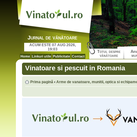
Jurnal de vânătoare
ACUM ESTE 07 AUG 2026,
19:03
Totul despre
Arm
vânătoare
mun
Home
Linkuri utile
Publicitate
Contact
Vinatoare si pescuit in Romania
Prima pagină
‹
Arme de vanatoare, munitii, optica si echipam