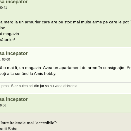
sa incepator
20:41
 merg la un armurier care are pe stoc mai multe arme pe care le pot 
ine.
est magazin.
ătorilor!
sa incepator
, 08:00
acă o mai fi, un magazin. Avea un apartament de arme în consignație. Pr
poți afla sunând la Amis hobby.
 prost. S-ar putea cei din jur sa nu vada diferenta...
sa incepator
9:06
ntre italenele mai "accesibile":
atti Saba...