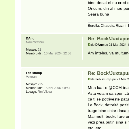
bine decat el nu cred c
Oricum, din al meu punc
Seara buna
Beretta, Chapuis, Rizzini,
Re: Bock/Juxtapu
DAnc
Nou membru
de
DAnc
pe 21 Mar 2024, 
Mesaje:
21
Am înțeles, va multume
Membru din:
16 Mar 2024, 22:36
Re: Bock/Juxtapu
zeb stump
Veteran
de
zeb stump
pe 21 Mar 2
Mesaje:
725
Mi-a luat-o @CCM înai
Membru din:
15 Noi 2006, 08:44
Locaţie:
Rm.Vilcea
Asta voiam sa spun,că,
ca ti se potriveste patu
La Bock, datorită pozit
trage bine chiar daca p
Mai mult, bockul are un
vezi prea putin sina si
etc, etc...