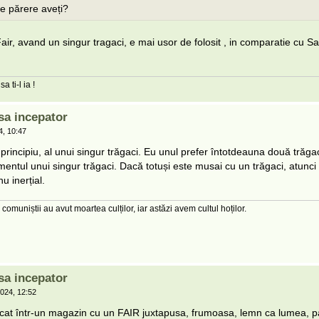
 părere aveți?
ir, avand un singur tragaci, e mai usor de folosit , in comparatie cu Sa
a ti-l ia !
sa incepator
, 10:47
rincipiu, al unui singur trăgaci. Eu unul prefer întotdeauna două trăga
mentul unui singur trăgaci. Dacă totuși este musai cu un trăgaci, atunc
u inerțial.
 comuniștii au avut moartea culților, iar astăzi avem cultul hoților.
sa incepator
024, 12:52
ucat într-un magazin cu un FAIR juxtapusa, frumoasa, lemn ca lumea, p