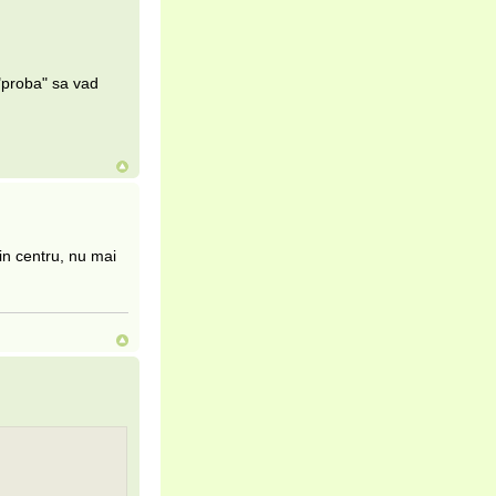
"proba" sa vad
in centru, nu mai