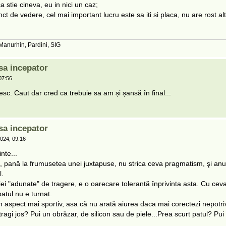
a stie cineva, eu in nici un caz;
t de vedere, cel mai important lucru este sa iti si placa, nu are rost alt
 Manurhin, Pardini, SIG
sa incepator
07:56
sc. Caut dar cred ca trebuie sa am și șansă în final...
sa incepator
024, 09:16
nte...
 pană la frumusetea unei juxtapuse, nu strica ceva pragmatism, şi anu
l.
iei "adunate" de tragere, e o oarecare tolerantă înprivinta asta. Cu ce
atul nu e turnat.
 aspect mai sportiv, asa că nu arată aiurea daca mai corectezi nepotrivi
 tragi jos? Pui un obrăzar, de silicon sau de piele...Prea scurt patul? Pui