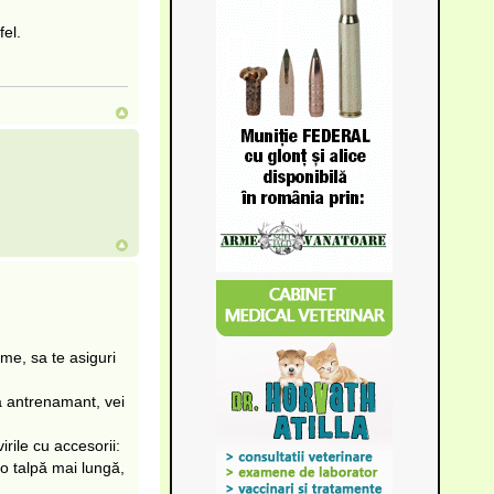
fel.
me, sa te asiguri
va antrenamant, vei
rile cu accesorii:
 o talpă mai lungă,