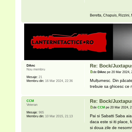
Beretta, Chapuis, Rizzini,
Re: Bock/Juxtapu
DAnc
Nou membru
de
DAnc
pe 20 Mar 2024, 
Mesaje:
21
Mulțumesc. Din păcate
Membru din:
16 Mar 2024, 22:36
trebuie sa ghicesc ce mi
Re: Bock/Juxtapu
CCM
Veteran
de
CCM
pe 20 Mar 2024, 2
Mesaje:
965
Pai si Sabatti Saba aia
Membru din:
10 Mar 2015, 21:13
daca este si iti place,
si doua zile de nesomn