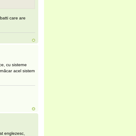
batti care are
ce, cu sisteme
i măcar acel sistem
at englezesc,