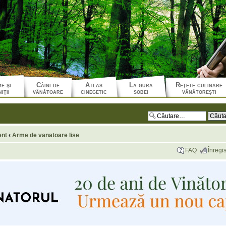
e şi
Câini de
Atlas
La gura
Reţete culinare
iţii
vânătoare
cinegetic
sobei
vânătoreşti
ent
‹
Arme de vanatoare lise
FAQ
Înregis