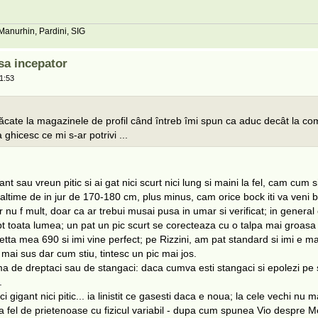
 Manurhin, Pardini, SIG
sa incepator
1:53
cate la magazinele de profil când întreb îmi spun ca aduc decât la c
 ghicesc ce mi s-ar potrivi ...
nt sau vreun pitic si ai gat nici scurt nici lung si maini la fel, cam cum
inaltime de in jur de 170-180 cm, plus minus, cam orice bock iti va veni b
 nu f mult, doar ca ar trebui musai pusa in umar si verificat; in general
 pt toata lumea; un pat un pic scurt se corecteaza cu o talpa mai groas
tta mea 690 si imi vine perfect; pe Rizzini, am pat standard si imi e ma
mai sus dar cum stiu, tintesc un pic mai jos.
ma de dreptaci sau de stangaci: daca cumva esti stangaci si epolezi pe 
.
ci gigant nici pitic... ia linistit ce gasesti daca e noua; la cele vechi nu 
la fel de prietenoase cu fizicul variabil - dupa cum spunea Vio despre M