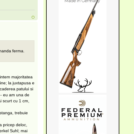
omanda ferma.
 sintem majoritatea
ine; la juxtapusa e
 caderea patului si
a - eu am una de
i scurt cu 1 cm,
stanga, trebuie
ma pricep deloc,
erkel Suhl; mai