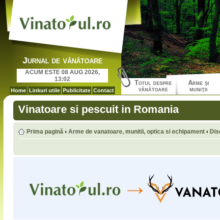
Jurnal de vânătoare
ACUM ESTE 08 AUG 2026,
13:02
Totul despre
Arme şi
vânătoare
muniţii
Home
Linkuri utile
Publicitate
Contact
Vinatoare si pescuit in Romania
Prima pagină
‹
Arme de vanatoare, munitii, optica si echipament
‹
Dis