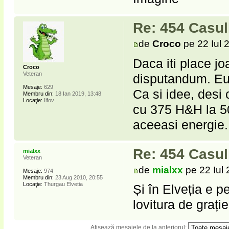
Re: 454 Casu
de
Croco
pe 22 Iul 
Daca iti place jo
Croco
Veteran
disputandum. Eu 
Mesaje:
629
Ca si idee, desi
Membru din:
18 Ian 2019, 13:48
Locaţie:
Ilfov
cu 375 H&H la 50
aceeasi energie.
Re: 454 Casu
mialxx
Veteran
de
mialxx
pe 22 Iul 
Mesaje:
974
Membru din:
23 Aug 2010, 20:55
Locaţie:
Thurgau Elvetia
Și în Elveția e p
lovitura de grați
Afişează mesajele de la anteriorul: