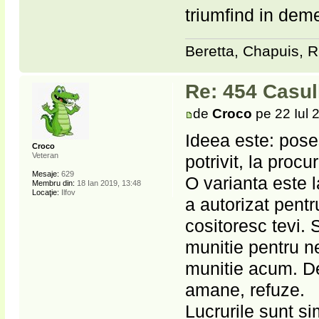
triumfind in deme
Beretta, Chapuis, R
Re: 454 Casu
de
Croco
pe 22 Iul 
Ideea este: pose
Croco
Veteran
potrivit, la procu
Mesaje:
629
O varianta este l
Membru din:
18 Ian 2019, 13:48
Locaţie:
Ilfov
a autorizat pentr
cositoresc tevi. S
munitie pentru ne
munitie acum. De
amane, refuze.
Lucrurile sunt s