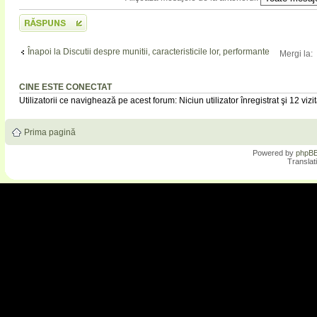
Scrie un răspuns
Înapoi la Discutii despre munitii, caracteristicile lor, performante
Mergi la:
CINE ESTE CONECTAT
Utilizatorii ce navighează pe acest forum: Niciun utilizator înregistrat şi 12 vizit
Prima pagină
Powered by
phpB
Translat