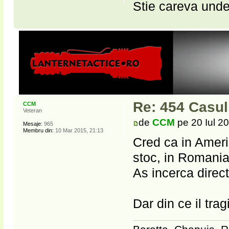
Stie careva unde
Re: 454 Casu
CCM
Veteran
de
CCM
pe 20 Iul 2
Mesaje:
965
Membru din:
10 Mar 2015, 21:13
Cred ca in Americ
stoc, in Romania
As incerca direc
Dar din ce il tra