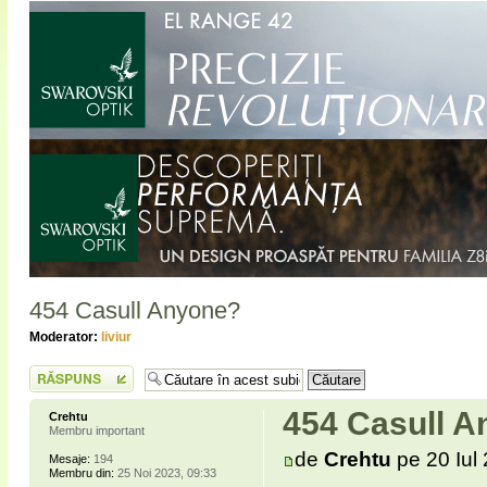
454 Casull Anyone?
Moderator:
liviur
Scrie un răspuns
454 Casull 
Crehtu
Membru important
de
Crehtu
pe 20 Iul
Mesaje:
194
Membru din:
25 Noi 2023, 09:33