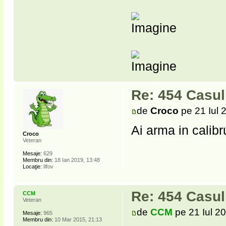
Re: 454 Casu
de
Croco
pe 21 Iul 
Ai arma in calibr
Croco
Veteran
Mesaje:
629
Membru din:
18 Ian 2019, 13:48
Locaţie:
Ilfov
Re: 454 Casu
CCM
Veteran
de
CCM
pe 21 Iul 2
Mesaje:
965
Membru din:
10 Mar 2015, 21:13