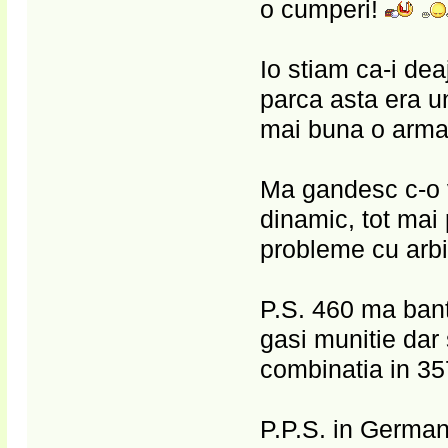
o cumperi!
Io stiam ca-i deaju
parca asta era un
mai buna o arma
Ma gandesc c-o vr
dinamic, tot mai 
probleme cu arbit
P.S. 460 ma bant
gasi munitie dar 
combinatia in 3
P.P.S. in Germani