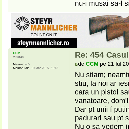
nu-i musai sa-l s
Re: 454 Casu
CCM
Veteran
de
CCM
pe 21 Iul 2
Mesaje:
965
Membru din:
10 Mar 2015, 21:13
Nu stiam; neamtul
stiu, la noi ar ie
cara un pistol sa
vanatoare, dom'l
Dar pt unii f puti
padurari sau pt s
Nu o sa vedem i