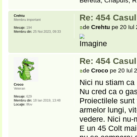
Beretta, Chapuis, R
Re: 454 Casu
Crehtu
Membru important
de
Crehtu
pe 20 Iul
Mesaje:
194
Membru din:
25 Noi 2023, 09:33
Re: 454 Casu
de
Croco
pe 20 Iul 
Nici nu stiam ca 
Croco
Veteran
Nu cred ca o gas
Mesaje:
629
Proiectilele sunt
Membru din:
18 Ian 2019, 13:48
Locaţie:
Ilfov
armelor lungi, vi
vedere. Nici nu-
E un 45 Colt mai 