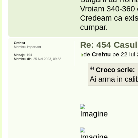
Vroiam 340-360 
Credeam ca exis
cumpar.
Re: 454 Casu
Crehtu
Membru important
de
Crehtu
pe 22 Iul
Mesaje:
194
Membru din:
25 Noi 2023, 09:33
Croco scrie:
Ai arma in cali