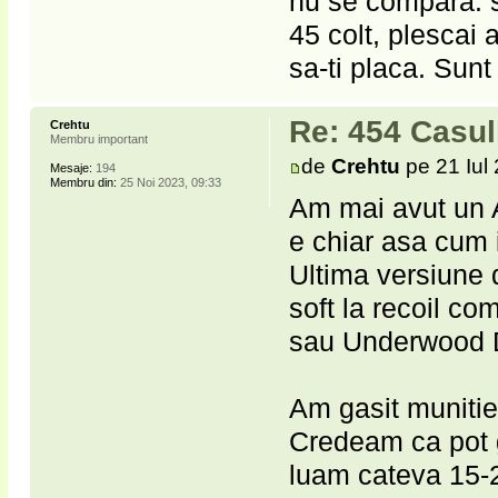
nu se compara: su
45 colt, plescai
sa-ti placa. Sunt
Re: 454 Casu
Crehtu
Membru important
de
Crehtu
pe 21 Iul
Mesaje:
194
Membru din:
25 Noi 2023, 09:33
Am mai avut un A
e chiar asa cum i
Ultima versiune
soft la recoil co
sau Underwood 
Am gasit munitie 
Credeam ca pot 
luam cateva 15-2