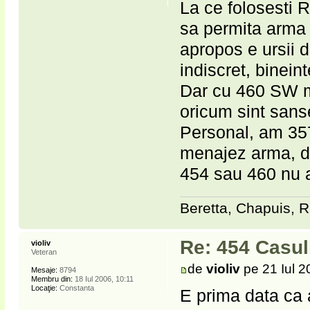
La ce folosesti R
sa permita arma 
apropos e ursii 
indiscret, bineint
Dar cu 460 SW ma
oricum sint sans
Personal, am 357 
menajez arma, dar
454 sau 460 nu a
Beretta, Chapuis, R
Re: 454 Casu
violiv
Veteran
de
violiv
pe 21 Iul 2
Mesaje:
8794
Membru din:
18 Iul 2006, 10:11
Locaţie:
Constanta
E prima data ca a