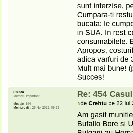
sunt interzise, p
Cumpara-ti restu
bucata; le cumper
in SUA. In rest c
consumabilele. E
Apropos, costuri
adica varfuri de 
Mult mai bune! 
Succes!
Re: 454 Casu
Crehtu
Membru important
de
Crehtu
pe 22 Iul
Mesaje:
194
Membru din:
25 Noi 2023, 09:33
Am gasit munitie 
Bufallo Bore si
Bulgarii au Horna