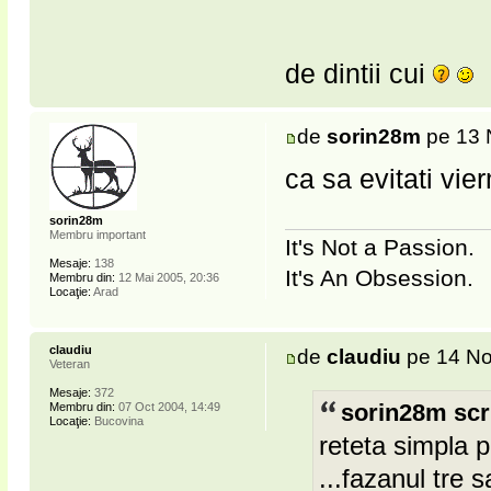
de dintii cui
de
sorin28m
pe 13 
ca sa evitati vier
sorin28m
Membru important
It's Not a Passion.
Mesaje:
138
It's An Obsession.
Membru din:
12 Mai 2005, 20:36
Locaţie:
Arad
claudiu
de
claudiu
pe 14 No
Veteran
Mesaje:
372
Membru din:
07 Oct 2004, 14:49
sorin28m scr
Locaţie:
Bucovina
reteta simpla 
...fazanul tre s