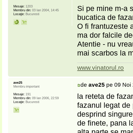
Si pe mine m-a s
Mesaje:
1203
Membru din:
03 Ian 2004, 14:45
Locaţie:
Bucuresti
bucatica de fazan
O fi frantuzeste
ma dor falcile de
Atentie - nu vre
mai scarbos la m
www.vinatorul.ro
ave25
de
ave25
pe 09 Noi 
Membru important
la reteta de faz
Mesaje:
191
Membru din:
09 Ian 2006, 22:59
Locaţie:
Bucuresti
fazanul legat d
desprind singure
de finete, pana l
alta parte se ma