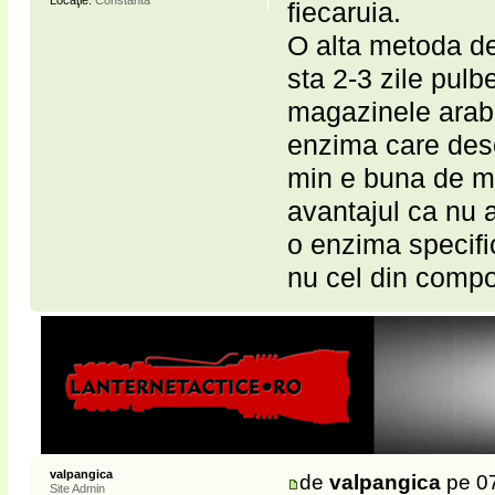
Locaţie:
Constanta
fiecaruia.
O alta metoda de 
sta 2-3 zile pul
magazinele arabe
enzima care desc
min e buna de ma
avantajul ca nu a
o enzima specifi
nu cel din compot
valpangica
de
valpangica
pe 07
Site Admin