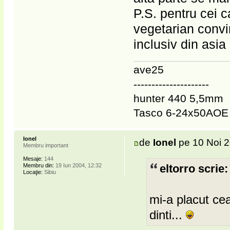
P.S. pentru cei 
vegetarian convin
inclusiv din asia
ave25
---------------------
hunter 440 5,5mm
Tasco 6-24x50AOE
Ionel
de
Ionel
pe 10 Noi 2
Membru important
Mesaje:
144
Membru din:
19 Iun 2004, 12:32
eltorro scrie:
Locaţie:
Sibiu
mi-a placut ce
dinti...