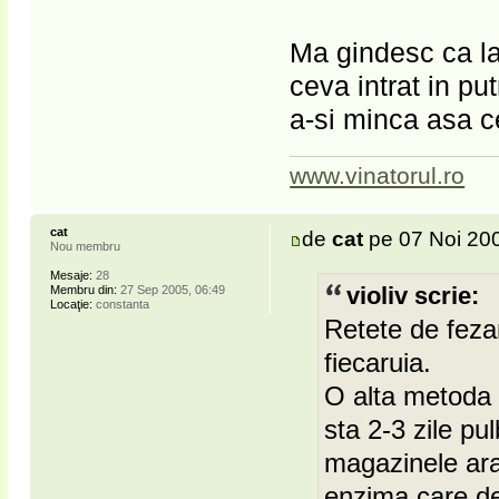
Ma gindesc ca la
ceva intrat in pu
a-si minca asa c
www.vinatorul.ro
cat
de
cat
pe 07 Noi 200
Nou membru
Mesaje:
28
Membru din:
27 Sep 2005, 06:49
violiv scrie:
Locaţie:
constanta
Retete de feza
fiecaruia.
O alta metoda d
sta 2-3 zile p
magazinele ara
enzima care de