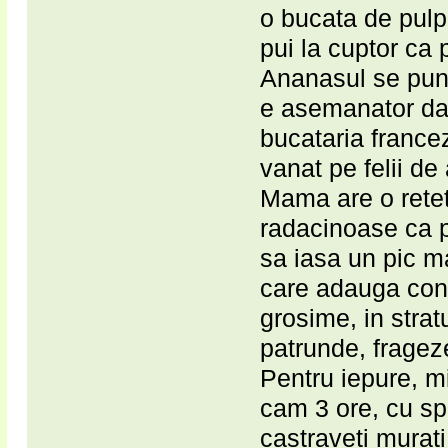
o bucata de pulp
pui la cuptor ca 
Ananasul se pune
e asemanator dar
bucataria france
vanat pe felii de
Mama are o reteta
radacinoase ca 
sa iasa un pic m
care adauga cond
grosime, in stratu
patrunde, frageze
Pentru iepure, mi
cam 3 ore, cu spe
castraveti murati