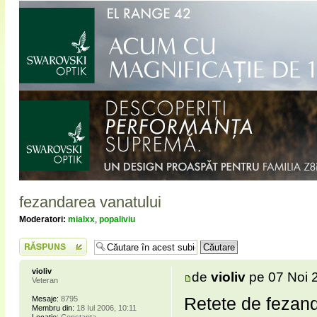
fezandarea vanatului
Moderatori:
mialxx
,
popaliviu
Scrie un răspuns
violiv
de
violiv
pe 07 Noi 
Veteran
Retete de fezand
Mesaje:
8795
Membru din:
18 Iul 2006, 10:11