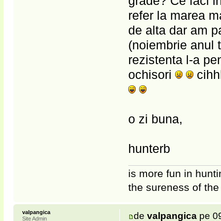
grade? Ce faci i
refer la marea ma
de alta dar am pa
(noiembrie anul t
rezistenta l-a pe
ochisori
cihhh
o zi buna,
hunterb
is more fun in hunti
the sureness of the
valpangica
de
valpangica
pe 09
Site Admin