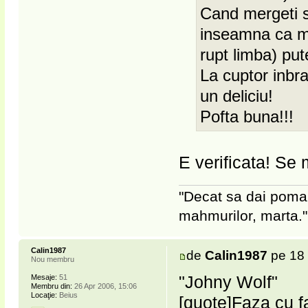
Cand mergeti sa
inseamna ca mai
rupt limba) pute
La cuptor inbra
un deliciu!
Pofta buna!!!
E verificata! Se
"Decat sa dai poma
mahmurilor, marta."
Calin1987
de
Calin1987
pe 18 
Nou membru
"Johny Wolf"
Mesaje:
51
Membru din:
26 Apr 2006, 15:06
Locaţie:
Beius
[quote]Faza cu f