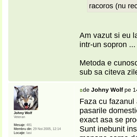
racoros (nu re
Am vazut si eu la
intr-un sopron ...
Metoda e cunosc
sub sa citeva zil
de
Johny Wolf
pe 1
Faza cu fazanul 
pasarile domestic
Johny Wolf
Veteran
exact asa se pro
Mesaje:
481
Sunt inebunit in
Membru din:
29 Noi 2005, 12:14
Locaţie:
Iasi