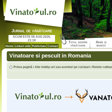
Jurnal de vânătoare
ACUM ESTE 08 AUG 2026,
21:18
Totul despre
Arme şi
vânătoare
muniţii
Home
Linkuri utile
Publicitate
Contact
Vinatoare si pescuit in Romania
Prima pagină
‹
Alte hobby-uri sau aventuri pe coclauri
‹
Retete culina