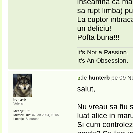
inseamna ca mai 
sa rupt limba) put
La cuptor inbraca
un deliciu!
Pofta buna!!!
It's Not a Passion.
It's An Obsession.
de
hunterb
pe 09 No
salut,
hunterb
Veteran
Nu vreau sa fiu s
Mesaje:
321
luat alice in ma
Membru din:
07 Ian 2004, 10:05
Locaţie:
Bucuresti
Si cum controlez