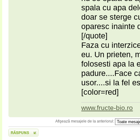
spala cu apa del
doar se sterge cu
oparesc inainte d
[/quote]
Faza cu interzice
eu. Un prieten, 
folosesti apa la 
padure....Face c
usor....si la fel 
[color=red]
www.fructe-bio.ro
Afişează mesajele de la anteriorul:
Scrie un răspuns