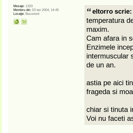
Mesaje:
1203
Membru din:
03 Ian 2004, 14:45
eltorro scrie:
Locaţie:
Bucuresti
temperatura de 
maxim.
Cam afara in s
Enzimele incep
intermuscular 
de un an.
astia pe aici ti
frageda si moal
chiar si tinuta 
Voi nu faceti a