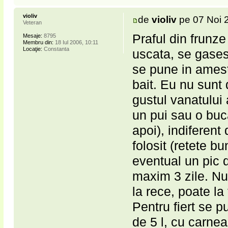
violiv
de
violiv
pe 07 Noi 
Veteran
Praful din frunze
Mesaje:
8795
Membru din:
18 Iul 2006, 10:11
Locaţie:
Constanta
uscata, se gases
se pune in ameste
bait. Eu nu sunt
gustul vanatului 
un pui sau o buc
apoi), indiferent 
folosit (retete bu
eventual un pic de
maxim 3 zile. Nu
la rece, poate la 
Pentru fiert se p
de 5 l, cu carne