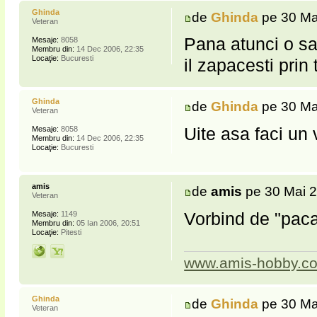
Ghinda
de
Ghinda
pe 30 Ma
Veteran
Pana atunci o sa
Mesaje:
8058
Membru din:
14 Dec 2006, 22:35
Locaţie:
Bucuresti
il zapacesti prin
Ghinda
de
Ghinda
pe 30 Ma
Veteran
Uite asa faci un v
Mesaje:
8058
Membru din:
14 Dec 2006, 22:35
Locaţie:
Bucuresti
amis
de
amis
pe 30 Mai 2
Veteran
Vorbind de "pacat
Mesaje:
1149
Membru din:
05 Ian 2006, 20:51
Locaţie:
Pitesti
www.amis-hobby.c
Ghinda
de
Ghinda
pe 30 Ma
Veteran