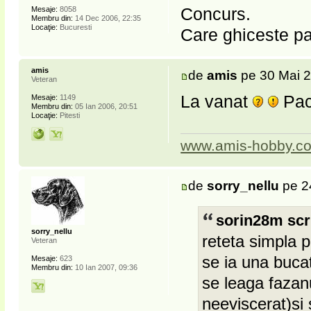
Concurs.
Mesaje:
8058
Membru din:
14 Dec 2006, 22:35
Locaţie:
Bucuresti
Care ghiceste pac
amis
de
amis
pe 30 Mai 2
Veteran
La vanat
Paca
Mesaje:
1149
Membru din:
05 Ian 2006, 20:51
Locaţie:
Pitesti
www.amis-hobby.c
de
sorry_nellu
pe 2
sorin28m scr
sorry_nellu
reteta simpla 
Veteran
se ia una bucat
Mesaje:
623
Membru din:
10 Ian 2007, 09:36
se leaga fazanu
neeviscerat)si