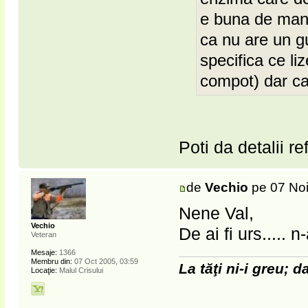
e buna de manc
ca nu are un gu
specifica ce li
compot) dar ca
Poti da detalii r
de
Vechio
pe 07 Noi
Nene Val,
Vechio
De ai fi urs..... 
Veteran
Mesaje:
1366
Membru din:
07 Oct 2005, 03:59
La tăţi ni-i greu; da
Locaţie:
Malul Crisului