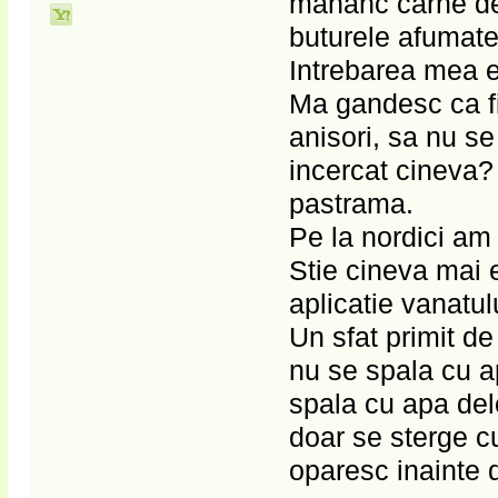
mananc carne de 
buturele afumate
Intrebarea mea e
Ma gandesc ca fi
anisori, sa nu se
incercat cineva
pastrama.
Pe la nordici am
Stie cineva mai 
aplicatie vanatu
Un sfat primit de
nu se spala cu a
spala cu apa del
doar se sterge cu
oparesc inainte d