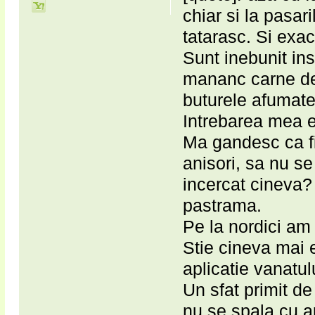
chiar si la pasar
tatarasc. Si exa
Sunt inebunit in
mananc carne de 
buturele afumate
Intrebarea mea e
Ma gandesc ca fi
anisori, sa nu se
incercat cineva
pastrama.
Pe la nordici am
Stie cineva mai 
aplicatie vanatu
Un sfat primit de
nu se spala cu a