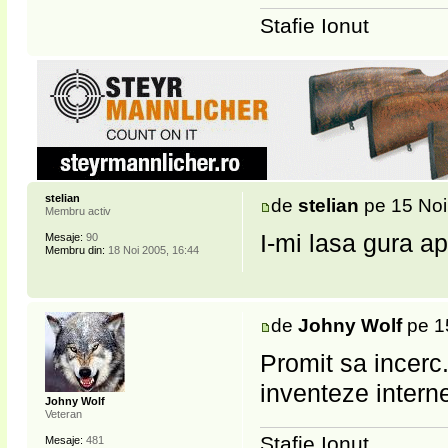
Stafie Ionut
stelian
de
stelian
pe 15 Noi
Membru activ
I-mi lasa gura a
Mesaje:
90
Membru din:
18 Noi 2005, 16:44
de
Johny Wolf
pe 1
Promit sa incerc
inventeze interne
Johny Wolf
Veteran
Stafie Ionut
Mesaje:
481