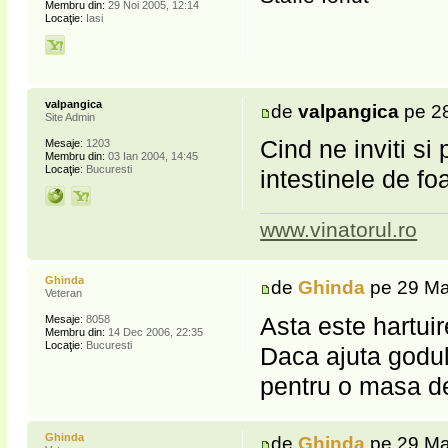
Membru din:
29 Noi 2005, 12:14
Locaţie:
Iasi
valpangica
de
valpangica
pe 28
Site Admin
Cind ne inviti si
Mesaje:
1203
Membru din:
03 Ian 2004, 14:45
Locaţie:
Bucuresti
intestinele de fo
www.vinatorul.ro
Ghinda
de
Ghinda
pe 29 Ma
Veteran
Asta este hartui
Mesaje:
8058
Membru din:
14 Dec 2006, 22:35
Locaţie:
Bucuresti
Daca ajuta godul 
pentru o masa 
Ghinda
de
Ghinda
pe 29 Ma