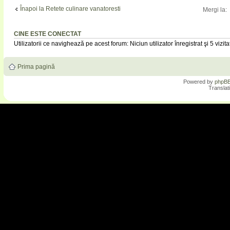
Înapoi la Retete culinare vanatoresti
Mergi la:
CINE ESTE CONECTAT
Utilizatorii ce navighează pe acest forum: Niciun utilizator înregistrat şi 5 vizita
Prima pagină
Powered by
phpB
Translat