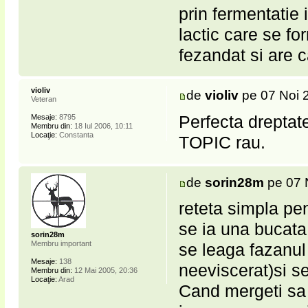
prin fermentatie 
lactic care se f
fezandat si are 
violiv
de
violiv
pe 07 Noi 
Veteran
Perfecta dreptat
Mesaje:
8795
Membru din:
18 Iul 2006, 10:11
Locaţie:
Constanta
TOPIC rau.
de
sorin28m
pe 07 
reteta simpla pe
se ia una bucata 
sorin28m
Membru important
se leaga fazanul 
Mesaje:
138
neeviscerat)si s
Membru din:
12 Mai 2005, 20:36
Locaţie:
Arad
Cand mergeti sa v