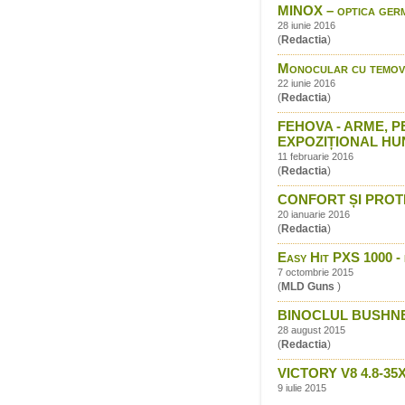
MINOX – optica ger
28 iunie 2016
(
Redactia
)
Monocular cu temovi
22 iunie 2016
(
Redactia
)
FEHOVA - ARME, P
EXPOZIȚIONAL HU
11 februarie 2016
(
Redactia
)
CONFORT ȘI PROTEC
20 ianuarie 2016
(
Redactia
)
Easy Hit PXS 1000 - d
7 octombrie 2015
(
MLD Guns
)
BINOCLUL BUSHNE
28 august 2015
(
Redactia
)
VICTORY V8 4.8-3
9 iulie 2015