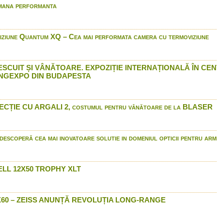
Browning wildlife scenes 
mana performanta
Bushnell BackTrack Point
Bocancii Premium JahtiJa
prin Arrow International
ziune Quantum XQ – Cea mai performata camera cu termoviziune
Benelli Vinci - In Romania
International
Proiectil unic monolit DDu
ESCUIT ȘI VÂNĂTOARE. EXPOZIȚIE INTERNAȚIONALĂ ÎN CE
NGEXPO DIN BUDAPESTA
Semiautomata Browning M
constructive
Gamo Bull Whisper Extre
International
ȚIE CU ARGALI 2, costumul pentru vânătoare de la BLASER
Raffaello Promo ITA prin A
ahti Jakt - Costumul Cam
Arrow International
escoperă cea mai inovatoare solutie in domeniul opticii pentru arm
Luneta Bushnell Legend U
Cine suntem si de ce va
Stoeger M2000
LL 12X50 TROPHY XLT
Winchester model 70
Winchester - munitie 201
5X60 – ZEISS ANUNȚĂ REVOLUȚIA LONG-RANGE
Browning Dirty Bird Water
Zeiss VICTORY V8 in Rom