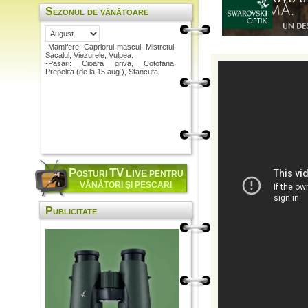
Sezonul de vânătoare
-Mamifere: Capriorul mascul, Mistretul,
Sacalul, Viezurele, Vulpea.
-Pasari: Cioara griva, Cotofana,
Prepelita (de la 15 aug.), Stancuta.
P
TV
LIVE
OSTURI
PENTRU
VÂNĂTORI ŞI PESCARI
Publicitate