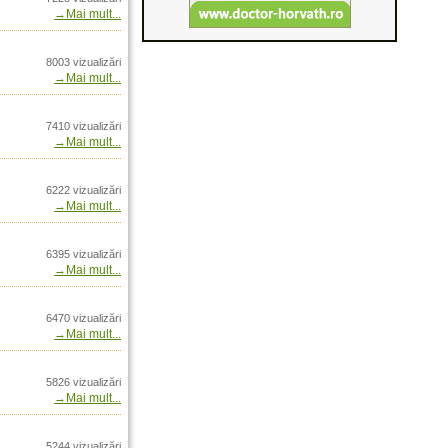
→Mai mult...
nia doar prin Arrow
8003 vizualizări
 Vinci Max4 in
→Mai mult...
Inte
es in Romania prin
7410 vizualizări
→Mai mult...
iv penetrare Monolit
P
6222 vizualizări
n Arrow International
→Mai mult...
PS24 PS32 in Romania
nal
Total Barrel Dynamics
6395 vizualizări
→Mai mult...
mania doar prin
 prin Arrow
6470 vizualizări
→Mai mult...
r Max Bonded - In
ational
5826 vizualizări
Vanatoare de gasca in
→Mai mult...
Romania doar prin
5244 vizualizări