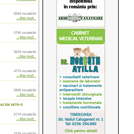
etul versatilitatii
8264 vizualizări
tate tenica 2014
→Mai mult...
re şi Raffaello Black -
w International
anterne pentru oamenii
5745 vizualizări
→Mai mult...
omania prin Arrow
5639 vizualizări
roduse pentru sezonul
→Mai mult...
 Romania prin Arrow
4770 vizualizări
→Mai mult...
n Romania prin AGH
re- in Romania prin
5800 vizualizări
→Mai mult...
- sau cum reglam
 la 100m
facem intr-o
nia prin Arrow
9774 vizualizări
→Mai mult...
cluri si lunete in
nternational
me in Romania doar
7228 vizualizări