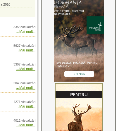
ca 2010
338 Lapua Magnum
itie si istorie
 de caprior Butollo
3358 vizualizări
→Mai mult...
g
g
5627 vizualizări
g
→Mai mult...
g
ore Winchester 1873
3307 vizualizări
 hat.
→Mai mult...
i inovatie prin Arrow
3043 vizualizări
→Mai mult...
n Romania prin Arrow
4271 vizualizări
R2
→Mai mult...
s de camere de
4012 vizualizări
mina slaba
→Mai mult...
laxa zero