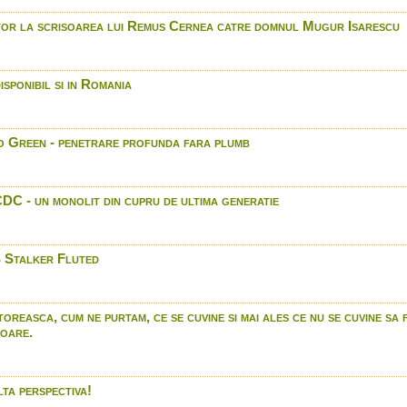
International
Blaser R8 - descoperiti secr
tor la scrisoarea lui Remus Cernea catre domnul Mugur Isarescu
Browning X BOLT SF - nou
Benalli Raffaello Power Bo
în Romania doar prin Arro
sponibil si in Romania
Led Lenser Seria SEO - l
activi.
Gammo G Force 15- In R
 Green - penetrare profunda fara plumb
International
Munitia Winchester noi p
2014.
DC - un monolit din cupru de ultima generatie
Bushnnell Trophy cam- in
International
Beretta A400 Extreme - I
 Stalker Fluted
Benelli Rafaello Power Bo
Arrow International
Zeiss Training Academy 
punctul de zero al lunetei
oreasca, cum ne purtam, ce se cuvine si mai ales ce nu se cuvine sa 
toare.
Browning X Bolt - In Roma
International
Bushnell Trophy XLT - bino
Romania doar prin Arrow I
lta perspectiva!
Jahti Jakt bocanci Supre