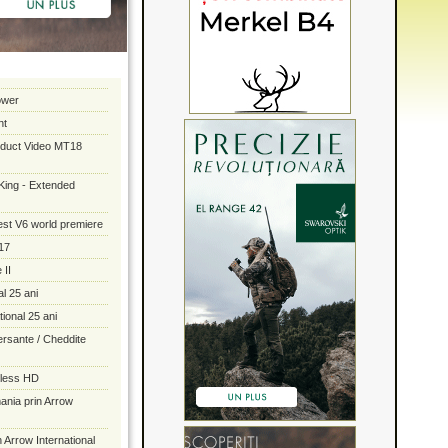
ower
nt
oduct Video MT18
A King - Extended
st V6 world premiere
17
 II
al 25 ani
tional 25 ani
rsante / Cheddite
eless HD
ania prin Arrow
 Arrow International