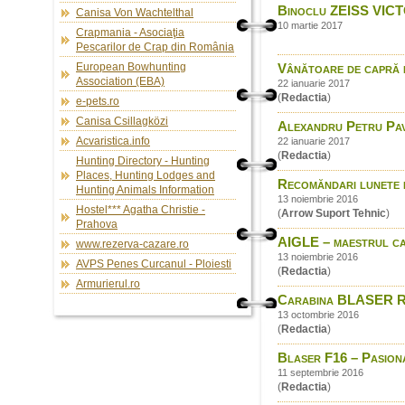
Binoclu ZEISS VICT
Canisa Von Wachtelthal
10 martie 2017
Crapmania - Asociaţia
Pescarilor de Crap din România
European Bowhunting
Vânătoare de capră 
Association (EBA)
22 ianuarie 2017
(
Redactia
)
e-pets.ro
Canisa Csillagközi
Alexandru Petru Pavel
Acvaristica.info
22 ianuarie 2017
(
Redactia
)
Hunting Directory - Hunting
Places, Hunting Lodges and
Recomăndari lunete 
Hunting Animals Information
13 noiembrie 2016
Hostel*** Agatha Christie -
(
Arrow Suport Tehnic
)
Prahova
AIGLE – maestrul ca
www.rezerva-cazare.ro
13 noiembrie 2016
AVPS Penes Curcanul - Ploiesti
(
Redactia
)
Armurierul.ro
Carabina BLASER R8 –
13 octombrie 2016
(
Redactia
)
Blaser F16 – Pasiona
11 septembrie 2016
(
Redactia
)