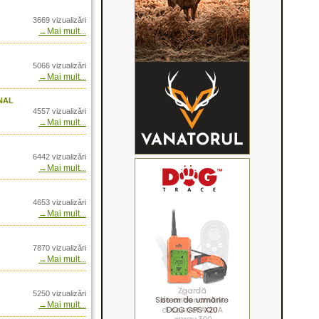
nolit 32
3669 vizualizări
→Mai mult...
 test in teren
5066 vizualizări
→Mai mult...
se pentru cainii de
nal
4557 vizualizări
ance. Winchester
→Mai mult...
: Sport and Outdoor
6442 vizualizări
→Mai mult...
armint Rife
L - un benchmark al
4653 vizualizări
→Mai mult...
Magnum
tessa - prin
7870 vizualizări
→Mai mult...
line
 Trophy XLT
5250 vizualizări
ala cu ogari in Rusia,
→Mai mult...