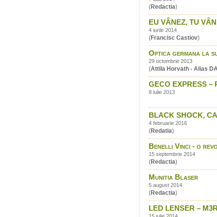
(
Redactia
)
EU VÂNEZ, TU VÂNE
4 iunie 2014
(
Francisc Castiov
)
Optica germana la su
29 octombrie 2013
(
Attila Horvath - Alias 
GECO EXPRESS – P
8 iulie 2013
BLACK SHOCK, CAR
4 februarie 2016
(
Redatia
)
Benelli Vinci - o re
15 septembrie 2014
(
Redactia
)
Munitia Blaser
5 august 2014
(
Redactia
)
LED LENSER – M3
15 iulie 2014