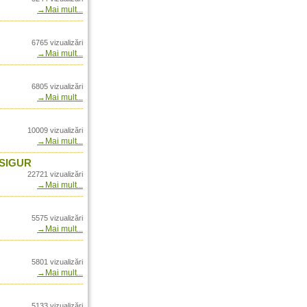
→Mai mult...
 Romania doar prin
l in Romania din vara
6765 vizualizări
→Mai mult...
ernational
ia doar prin Arrow
6805 vizualizări
a doar prin Arrow
→Mai mult...
- In Romania prin Arrow
10009 vizualizări
→Mai mult...
uccess - In Romania
nal
 SIGUR
22721 vizualizări
 in Romania doar prin
→Mai mult...
row International
5575 vizualizări
 Romania doar prin
→Mai mult...
nia prin Arrow
5801 vizualizări
rezentant unic Blaser
→Mai mult...
omania doar prin Arrow
5133 vizualizări