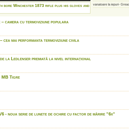
vanatoare la iepuri- Grea
th bore Winchester 1873 rifle plus his gloves and
Blaser: R8 Long Range 
Winchester: 150 ani de trad
 – camera cu termoviziune populara
Cum folosesti chematoarea
Blatter
Blaser long range shootin
 cea mai performanta termoviziune civila
Blaser long range shootin
Blaser long range shootin
Blaser long range shootin
e la Ledlenser premiată la nivel internațional
Buffalo Bill's smooth b
rifle plus his gloves and
Led lenser P7.2
- MB Tigre
Benelli 828 U - nouatate s
international
Carabina Mauser M03 - i
International
Lanterna Led Lenser H7
Braconaj la cerb surprin
 noua serie de lunete de ochire cu factor de mărire “6x“
supraveghere
Easy Hit PXS 1000 - in lu
Easy Hit PXS 1000 - Para