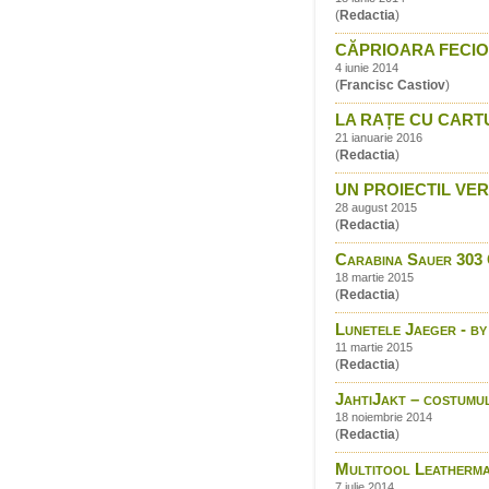
(
Redactia
)
CĂPRIOARA FECIOA
4 iunie 2014
(
Francisc Castiov
)
LA RAȚE CU CART
21 ianuarie 2016
(
Redactia
)
UN PROIECTIL VER
28 august 2015
(
Redactia
)
Carabina Sauer 303 C
18 martie 2015
(
Redactia
)
Lunetele Jaeger - b
11 martie 2015
(
Redactia
)
JahtiJakt – costumu
18 noiembrie 2014
(
Redactia
)
Multitool Leatherma
7 iulie 2014