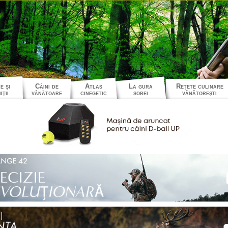
e şi
Câini de
Atlas
La gura
Reţete culinare
iţii
vânătoare
cinegetic
sobei
vânătoreşti