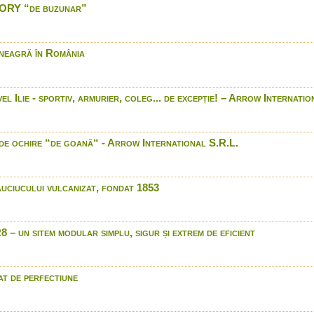
ORY “de buzunar”
Test proiectil Ddupleks Mo
Winchester XPR
Cartuse B&P
neagră în România
Luneta ZEISS VICTORY V8
Blaser R8 Africa de Sud
Browning - gama de produ
 Ilie - sportiv, armurier, coleg... de excepție! – Arrow Internatio
vanatoare
XPR -- Xprience Perform
Repeating Arms.
de ochire “de goană“ - Arrow International S.R.L.
LED LENSER® - The Light
in 4K (Ultra HD)
Browning X-Bolt Eclipse V
uciucului vulcanizat, fondat 1853
Luneta Zeiss Conquest D
clasei medii
Field test Mauser M 98 
 un sitem modular simplu, sigur și extrem de eficient
Prinderi rapide luneta Con
Agrohunting
Browning & Winchester on
t de perfectiune
Binoclu Bushnell 8x42mm
Vanatoare de lup tradition
anul 1910