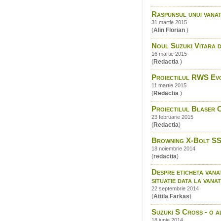
Raspunsul unui vana
31 martie 2015
(
Alin Florian
)
Noul Suzuki Vitara di
16 martie 2015
(
Redactia
)
Proiectilul RWS Evo
11 martie 2015
(
Redactia
)
Proiectilul Blaser C
23 februarie 2015
(
Redactia
)
Browning X-Bolt SS
18 noiembrie 2014
(
redactia
)
Despre eticheta vanat
situatie data la vana
22 septembrie 2014
(
Attila Farkas
)
Suzuki S Cross - o a
18 iunie 2014