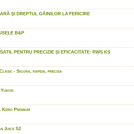
prin Arrow International
LED LENSER P7 2 in Roma
RĂ ŞI DREPTUL GĂINILOR LA FERICIRE
International
Benelli Duck Commander -
Romania doar prin Arrow 
USELE B&P
Bushnell Trophy XLT Seri
Arrow International
DDupleks - Test comparat
32 si glont de carabina S
SATIL PENTRU PRECIZIE ȘI EFICACITATE: RWS KS
Blaser F3- in Romania pri
Camere Flir™ modelele 
doar prin Arrow Internatio
lasic - Sigura, rapida, precisa
Browning A5 - Conceptul 
LED LENSER® P17R in Ro
Arrow International
y Yukon
Browning A5 in Romania -
International
Munitie Winchester Powe
l Kero Premium
Romania prin Arrow Intern
Browning A5 in actiune - 
Argentina
n Juice S2
Stoeger Model 2000 - In 