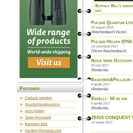
Buffalo Bill's smoo
hat.
Pulsar Quantum Lite
30 august 2018
(
Reichenbach Victor
)
Pulsar Helion XP50 –
19 octombrie 2017
(
Victor Reichenbach
)
Noua serie Outdoor d
29 mai 2017
(
Redactia
)
Baschieri&Pellagri 
9 aprilie 2017
Parteneri
(
Redactia
)
Cadouri vanatori
Benelli - 50 de ani
9 aprilie 2017
AnuntulVanatorului.ro
(
Redactia
)
Amis Hobby
ZEISS CONQUEST V6 -
Safari Kronstadt
10 martie 2017
Karpaten Irbis
Hunting-Romania.com