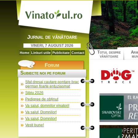
Jurnal de vânătoare
VINERI, 7 AUGUST 2026
Totul despre
Arm
Home
Linkuri utile
Publicitate
Contact
vânătoare
mun
Forum
Subiecte noi pe forum
Sfat dresaj cautare pontare brac
german foarte entuziasmat
Sibiu 2026
Pedigree de obținut
Va salut, domnilor vinatori!
Va salut, Domnilor!
Va salut, Domnilor!
Vesti bune!