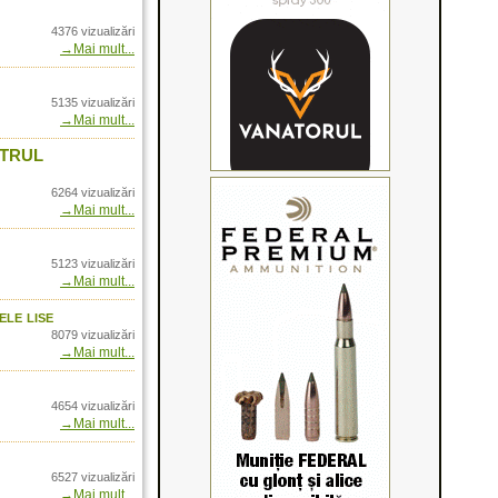
- Video January 2015
4376 vizualizări
-3 and Point-5
→Mai mult...
kt- in Romania doar
5135 vizualizări
 prin Arrow
→Mai mult...
plex
NTRUL
axus -Detalii
6264 vizualizări
→Mai mult...
me prin Arrow
rrow International
5123 vizualizări
→Mai mult...
o in Romania prin
ele lise
ltra HD
8079 vizualizări
→Mai mult...
nam!
4654 vizualizări
→Mai mult...
4
fowl Clothing
6527 vizualizări
ania prin Arrow
→Mai mult...