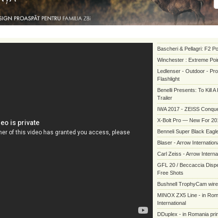
Bascheri & Pellagri: F2 P
Winchester : Extreme Poi
Ledlenser - Outdoor - Pr
Flashlight
Benelli Presents: To Kill 
Trailer
IWA 2017 - ZEISS Conque
X-Bolt Pro — New For 20
Benneli Super Black Eagle
Blaser - Arrow Internation
Carl Zeiss - Arrow Interna
GFL 20 / Beccaccia Dispe
Free Shots
Bushnell TrophyCam wir
MINOX ZX5 Line - in Rom
International
DDuplex - in Romania prin