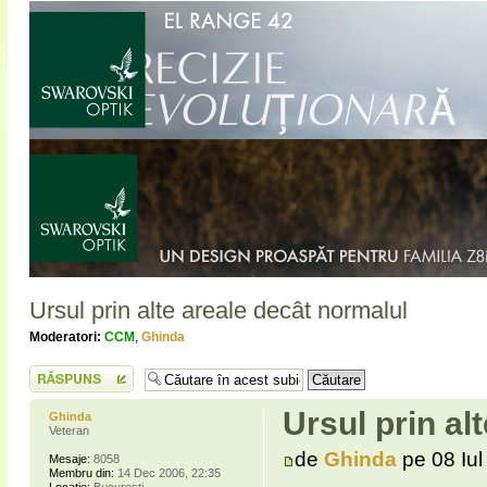
Ursul prin alte areale decât normalul
Moderatori:
CCM
,
Ghinda
Scrie un răspuns
Ursul prin al
Ghinda
Veteran
de
Ghinda
pe 08 Iul
Mesaje:
8058
Membru din:
14 Dec 2006, 22:35