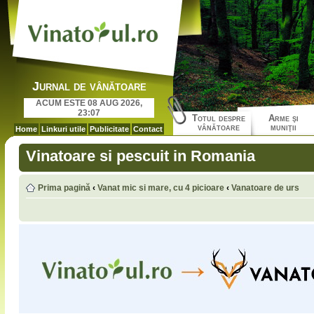
Jurnal de vânătoare
ACUM ESTE 08 AUG 2026,
23:07
Totul despre
Arme şi
vânătoare
muniţii
Home
Linkuri utile
Publicitate
Contact
Vinatoare si pescuit in Romania
Prima pagină
‹
Vanat mic si mare, cu 4 picioare
‹
Vanatoare de urs