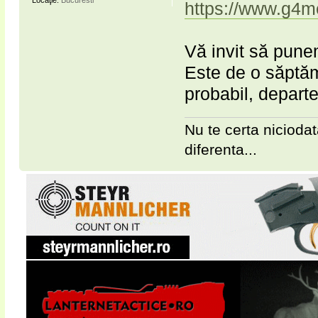
Locaţie:
Bucuresti
https://www.g4med
Vă invit să punem
Este de o săptăm
probabil, depart
Nu te certa niciodat
diferenta...