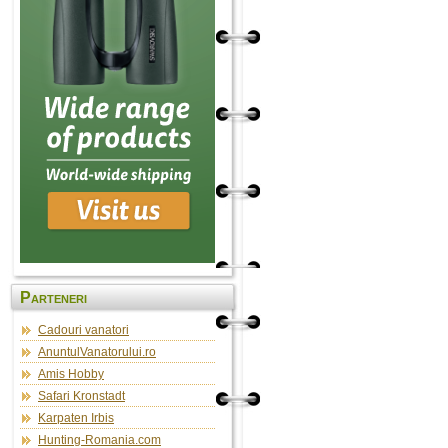
Parteneri
Cadouri vanatori
AnuntulVanatorului.ro
Amis Hobby
Safari Kronstadt
Karpaten Irbis
Hunting-Romania.com