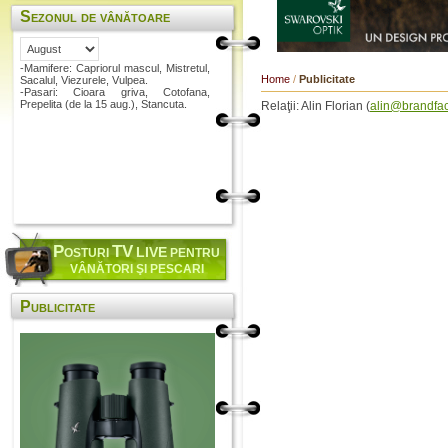
Sezonul de vânătoare
-Mamifere: Capriorul mascul, Mistretul,
Home
/
Publicitate
Sacalul, Viezurele, Vulpea.
-Pasari: Cioara griva, Cotofana,
Prepelita (de la 15 aug.), Stancuta.
Relaţii: Alin Florian (
alin@brandfac
P
TV
LIVE
OSTURI
PENTRU
VÂNĂTORI ŞI PESCARI
Publicitate