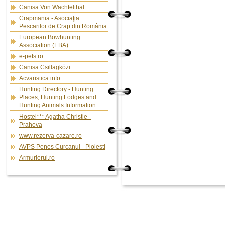
Canisa Von Wachtelthal
Crapmania - Asociaţia
Pescarilor de Crap din România
European Bowhunting
Association (EBA)
e-pets.ro
Canisa Csillagközi
Acvaristica.info
Hunting Directory - Hunting
Places, Hunting Lodges and
Hunting Animals Information
Hostel*** Agatha Christie -
Prahova
www.rezerva-cazare.ro
AVPS Penes Curcanul - Ploiesti
Armurierul.ro