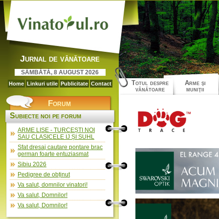
Jurnal de vânătoare
SÂMBĂTĂ, 8 AUGUST 2026
Totul despre
Arme şi
Home
Linkuri utile
Publicitate
Contact
vânătoare
muniţii
Forum
Subiecte noi pe forum
ARME LISE - TURCEȘTI NOI
SAU CLASICELE IJ ȘI SUHL
Sfat dresaj cautare pontare brac
german foarte entuziasmat
Sibiu 2026
Pedigree de obținut
Va salut, domnilor vinatori!
Va salut, Domnilor!
Va salut, Domnilor!