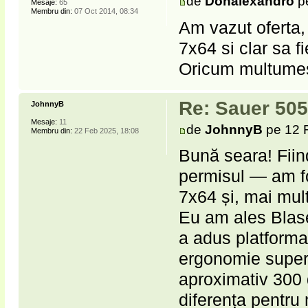
de
Donalexandro
pe
Mesaje:
65
Membru din:
07 Oct 2014, 08:34
Am vazut oferta, 
7x64 si clar sa f
Oricum multumes
Re: Sauer 505
JohnnyB
Mesaje:
11
de
JohnnyB
pe 12 
Membru din:
22 Feb 2025, 18:08
Bună seara! Fiin
permisul — am fos
7x64 și, mai mul
​Eu am ales Blas
a adus platforma
ergonomie superio
aproximativ 300 
diferența pentru