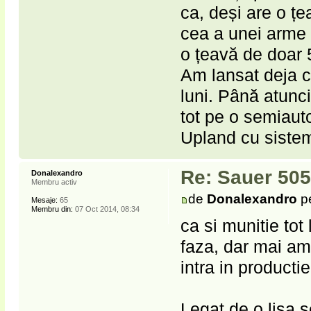
ca, deși are o ț
cea a unei arme 
o țeavă de doar 
​Am lansat deja 
luni. Până atunci,
tot pe o semiaut
Upland cu sistem
Re: Sauer 505
Donalexandro
Membru activ
de
Donalexandro
pe
Mesaje:
65
Membru din:
07 Oct 2014, 08:34
ca si munitie to
faza, dar mai am 
intra in producti
Legat de o lisa s