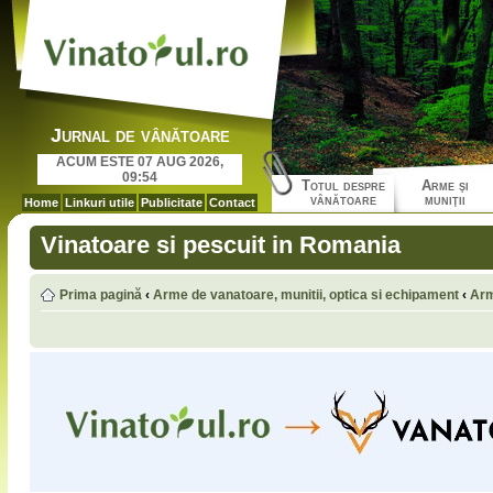
Jurnal de vânătoare
ACUM ESTE 07 AUG 2026,
09:54
Totul despre
Arme şi
vânătoare
muniţii
Home
Linkuri utile
Publicitate
Contact
Vinatoare si pescuit in Romania
Prima pagină
‹
Arme de vanatoare, munitii, optica si echipament
‹
Arm