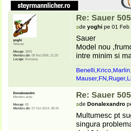
Re: Sauer 505
de
yoghi
pe 01 Feb 
Sauer
yoghi
Veteran
Model nou ,frumo
Mesaje:
3892
intre minim si m
Membru din:
08 Noi 2006, 21:25
Locaţie:
Romania
Benelli,Krico,Marli
Mauser,FN,Ruger,
Re: Sauer 505
Donalexandro
Membru activ
de
Donalexandro
pe
Mesaje:
65
Membru din:
07 Oct 2014, 08:34
Multumesc pt sug
singura problema