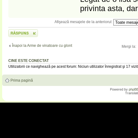
privinta asta, da
Afişează mesajele de la anteriorul:
Scrie un răspuns
Înapoi la Arme de vinatoare cu glont
Mergi la:
CINE ESTE CONECTAT
Utilizatorii ce navighează pe acest forum: Niciun utilizator înregistrat şi 17 vizit
Prima pagină
Powered by
phpB
Translat