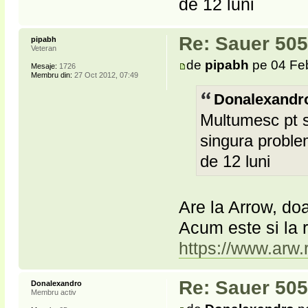
de 12 luni
Re: Sauer 505
pipabh
Veteran
de
pipabh
pe 04 Fe
Mesaje:
1726
Membru din:
27 Oct 2012, 07:49
Donalexandro
Multumesc pt s
singura problem
de 12 luni
Are la Arrow, doa
Acum este si la 
https://www.arw.r
Re: Sauer 505
Donalexandro
Membru activ