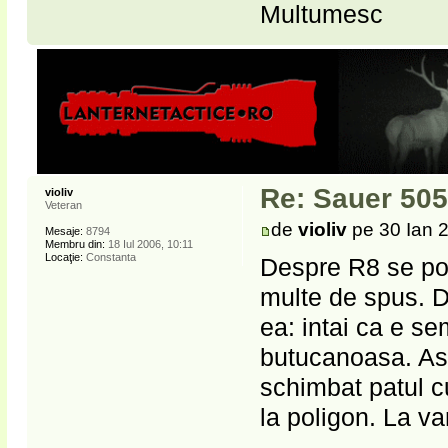
Multumesc
Re: Sauer 505
violiv
Veteran
de
violiv
pe 30 Ian 
Mesaje:
8794
Membru din:
18 Iul 2006, 10:11
Locaţie:
Constanta
Despre R8 se pov
multe de spus. D
ea: intai ca e se
butucanoasa. Asa
schimbat patul c
la poligon. La va