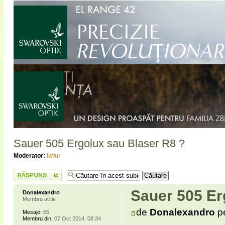
Sauer 505 Ergolux sau Blaser R8 ?
Moderator:
liviur
Scrie un răspuns
Sauer 505 Er
Donalexandro
Membru activ
de
Donalexandro
pe
Mesaje:
65
Membru din:
07 Oct 2014, 08:34