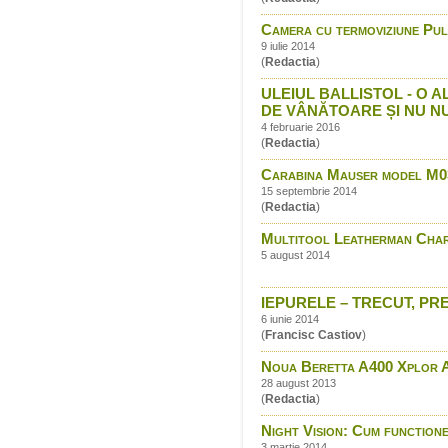
Camera cu termoviziune P
9 iulie 2014
(
Redactia
)
ULEIUL BALLISTOL - O
DE VÂNĂTOARE ȘI NU N
4 februarie 2016
(
Redactia
)
Carabina Mauser model M0
15 septembrie 2014
(
Redactia
)
Multitool Leatherman Cha
5 august 2014
IEPURELE – TRECUT, PREZ
6 iunie 2014
(
Francisc Castiov
)
Noua Beretta A400 Xplor Ac
28 august 2013
(
Redactia
)
Night Vision: Cum function
3 martie 2014