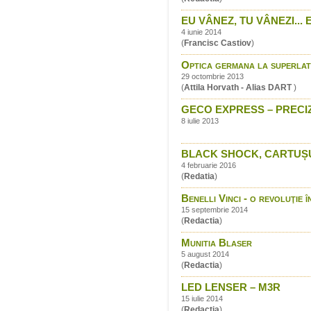
EU VÂNEZ, TU VÂNEZI... 
4 iunie 2014
(
Francisc Castiov
)
Optica germana la superlat
29 octombrie 2013
(
Attila Horvath - Alias DART
)
GECO EXPRESS – PRECIZ
8 iulie 2013
BLACK SHOCK, CARTUȘUL
4 februarie 2016
(
Redatia
)
Benelli Vinci - o revoluţie
15 septembrie 2014
(
Redactia
)
Munitia Blaser
5 august 2014
(
Redactia
)
LED LENSER – M3R
15 iulie 2014
(
Redactia
)