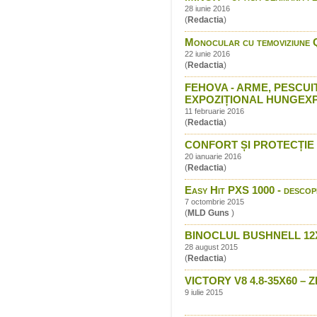
28 iunie 2016
(
Redactia
)
Monocular cu temoviziune 
22 iunie 2016
(
Redactia
)
FEHOVA - ARME, PESCUI
EXPOZIȚIONAL HUNGEX
11 februarie 2016
(
Redactia
)
CONFORT ȘI PROTECȚIE CU
20 ianuarie 2016
(
Redactia
)
Easy Hit PXS 1000 - descope
7 octombrie 2015
(
MLD Guns
)
BINOCLUL BUSHNELL 12
28 august 2015
(
Redactia
)
VICTORY V8 4.8-35X60 
9 iulie 2015