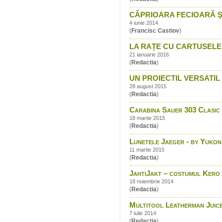
CĂPRIOARA FECIOARĂ S
4 iunie 2014
(
Francisc Castiov
)
LA RAȚE CU CARTUSELE
21 ianuarie 2016
(
Redactia
)
UN PROIECTIL VERSATIL 
28 august 2015
(
Redactia
)
Carabina Sauer 303 Clasic -
18 martie 2015
(
Redactia
)
Lunetele Jaeger - by Yukon
11 martie 2015
(
Redactia
)
JahtiJakt – costumul Kero
18 noiembrie 2014
(
Redactia
)
Multitool Leatherman Juic
7 iulie 2014
(
Redactia
)