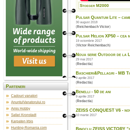
Stoeger M2000
Pulsar Quantum Lite – came
30 august 2018
(
Reichenbach Victor
)
Pulsar Helion XP50 – cea m
19 octombrie 2017
(
Victor Reichenbach
)
Noua serie Outdoor de la Le
29 mai 2017
(
Redactia
)
Baschieri&Pellagri - MB T
9 aprilie 2017
(
Redactia
)
Parteneri
Benelli - 50 de ani
Cadouri vanatori
9 aprilie 2017
(
Redactia
)
AnuntulVanatorului.ro
Amis Hobby
ZEISS CONQUEST V6 - noua 
Safari Kronstadt
10 martie 2017
Karpaten Irbis
Hunting-Romania.com
Binoclu ZEISS VICTORY “