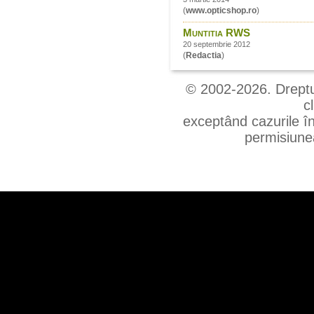
(
www.opticshop.ro
)
Muntitia RWS
20 septembrie 2012
(
Redactia
)
© 2002-2026. Drepturi
c
exceptând cazurile în
permisiunea