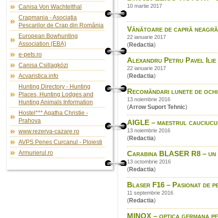
10 martie 2017
Canisa Von Wachtelthal
Crapmania - Asociaţia
Pescarilor de Crap din România
Vânătoare de capră neagră
European Bowhunting
22 ianuarie 2017
Association (EBA)
(
Redactia
)
e-pets.ro
Alexandru Petru Pavel Ilie 
Canisa Csillagközi
22 ianuarie 2017
Acvaristica.info
(
Redactia
)
Hunting Directory - Hunting
Recomăndari lunete de ochi
Places, Hunting Lodges and
13 noiembrie 2016
Hunting Animals Information
(
Arrow Suport Tehnic
)
Hostel*** Agatha Christie -
Prahova
AIGLE – maestrul cauciucul
13 noiembrie 2016
www.rezerva-cazare.ro
(
Redactia
)
AVPS Penes Curcanul - Ploiesti
Armurierul.ro
Carabina BLASER R8 – un sit
13 octombrie 2016
(
Redactia
)
Blaser F16 – Pasionat de p
11 septembrie 2016
(
Redactia
)
MINOX – optica germana p