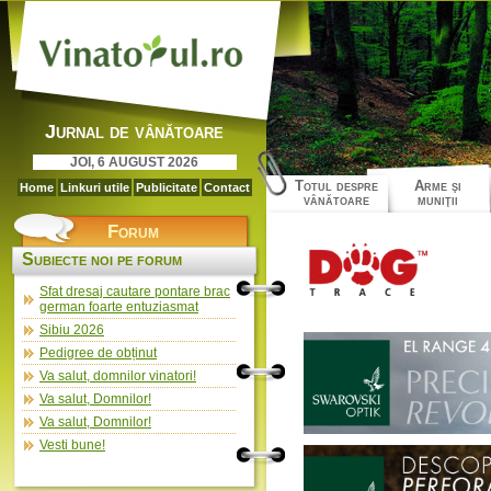
Jurnal de vânătoare
JOI, 6 AUGUST 2026
Totul despre
Arme şi
Home
Linkuri utile
Publicitate
Contact
vânătoare
muniţii
Forum
Subiecte noi pe forum
Sfat dresaj cautare pontare brac
german foarte entuziasmat
Sibiu 2026
Pedigree de obținut
Va salut, domnilor vinatori!
Va salut, Domnilor!
Va salut, Domnilor!
Vesti bune!