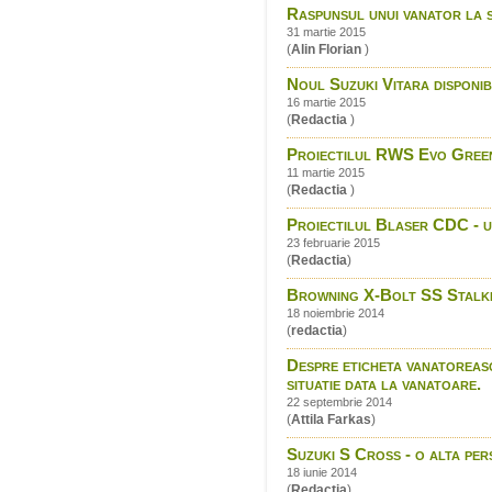
Raspunsul unui vanator la 
31 martie 2015
(
Alin Florian
)
Noul Suzuki Vitara disponibi
16 martie 2015
(
Redactia
)
Proiectilul RWS Evo Green
11 martie 2015
(
Redactia
)
Proiectilul Blaser CDC - un
23 februarie 2015
(
Redactia
)
Browning X-Bolt SS Stalk
18 noiembrie 2014
(
redactia
)
Despre eticheta vanatoreasca
situatie data la vanatoare.
22 septembrie 2014
(
Attila Farkas
)
Suzuki S Cross - o alta per
18 iunie 2014
(
Redactia
)