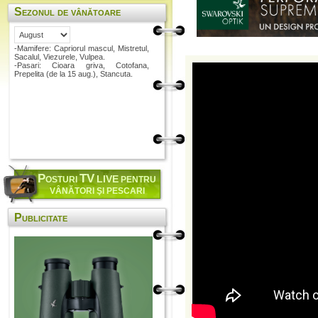
Sezonul de vânătoare
-Mamifere: Capriorul mascul, Mistretul,
Sacalul, Viezurele, Vulpea.
-Pasari: Cioara griva, Cotofana,
Prepelita (de la 15 aug.), Stancuta.
P
TV
LIVE
OSTURI
PENTRU
VÂNĂTORI ŞI PESCARI
Publicitate