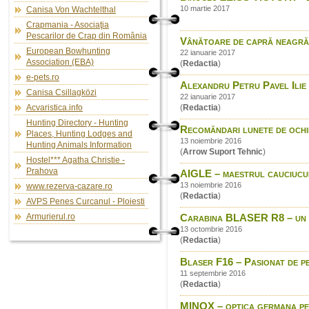
10 martie 2017
Canisa Von Wachtelthal
Crapmania - Asociaţia
Pescarilor de Crap din România
Vânătoare de capră neagră
European Bowhunting
22 ianuarie 2017
Association (EBA)
(
Redactia
)
e-pets.ro
Alexandru Petru Pavel Ilie 
Canisa Csillagközi
22 ianuarie 2017
Acvaristica.info
(
Redactia
)
Hunting Directory - Hunting
Recomăndari lunete de ochi
Places, Hunting Lodges and
13 noiembrie 2016
Hunting Animals Information
(
Arrow Suport Tehnic
)
Hostel*** Agatha Christie -
Prahova
AIGLE – maestrul cauciucul
13 noiembrie 2016
www.rezerva-cazare.ro
(
Redactia
)
AVPS Penes Curcanul - Ploiesti
Armurierul.ro
Carabina BLASER R8 – un sit
13 octombrie 2016
(
Redactia
)
Blaser F16 – Pasionat de p
11 septembrie 2016
(
Redactia
)
MINOX – optica germana p