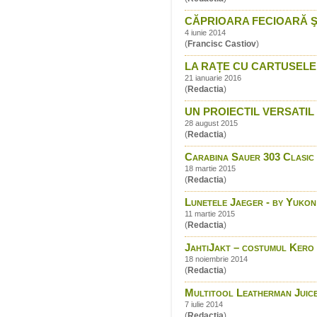
CĂPRIOARA FECIOARĂ S
4 iunie 2014
(
Francisc Castiov
)
LA RAȚE CU CARTUSELE
21 ianuarie 2016
(
Redactia
)
UN PROIECTIL VERSATIL 
28 august 2015
(
Redactia
)
Carabina Sauer 303 Clasic -
18 martie 2015
(
Redactia
)
Lunetele Jaeger - by Yukon
11 martie 2015
(
Redactia
)
JahtiJakt – costumul Kero
18 noiembrie 2014
(
Redactia
)
Multitool Leatherman Juic
7 iulie 2014
(
Redactia
)