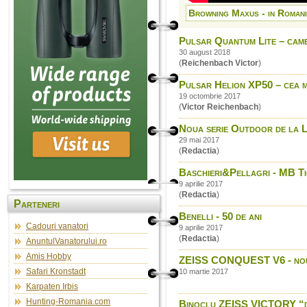
Browning Maxus - in Romani
Pulsar Quantum Lite – came
30 august 2018
(
Reichenbach Victor
)
Pulsar Helion XP50 – cea m
19 octombrie 2017
(
Victor Reichenbach
)
Noua serie Outdoor de la Le
29 mai 2017
(
Redactia
)
Baschieri&Pellagri - MB T
9 aprilie 2017
(
Redactia
)
Parteneri
Benelli - 50 de ani
Cadouri vanatori
9 aprilie 2017
(
Redactia
)
AnuntulVanatorului.ro
Amis Hobby
ZEISS CONQUEST V6 - noua 
Safari Kronstadt
10 martie 2017
Karpaten Irbis
Hunting-Romania.com
Binoclu ZEISS VICTORY “