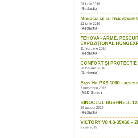
28 iunie 2016
(
Redactia
)
Monocular cu temoviziune 
22 iunie 2016
(
Redactia
)
FEHOVA - ARME, PESCUI
EXPOZIȚIONAL HUNGEX
11 februarie 2016
(
Redactia
)
CONFORT ȘI PROTECȚIE CU
20 ianuarie 2016
(
Redactia
)
Easy Hit PXS 1000 - descope
7 octombrie 2015
(
MLD Guns
)
BINOCLUL BUSHNELL 12
28 august 2015
(
Redactia
)
VICTORY V8 4.8-35X60 
9 iulie 2015