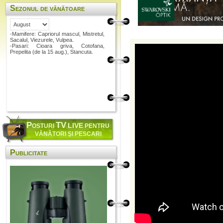
Sezonul de vânătoare
-Mamifere: Capriorul mascul, Mistretul,
Sacalul, Viezurele, Vulpea.
-Pasari: Cioara griva, Cotofana,
Prepelita (de la 15 aug.), Stancuta.
P
TV
LIVE
OSTURI
PENTRU
VÂNĂTORI ŞI PESCARI
Publicitate