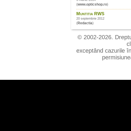
(
www.opticshop.ro
)
Muntitia RWS
20 septembrie 2012
(
Redactia
)
© 2002-2026. Drepturi
c
exceptând cazurile în
permisiunea