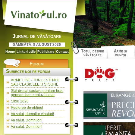
Jurnal de vânătoare
SÂMBĂTĂ, 8 AUGUST 2026
Totul despre
Arme şi
Home
Linkuri utile
Publicitate
Contact
vânătoare
muniţii
Forum
Subiecte noi pe forum
ARME LISE - TURCEȘTI NOI
SAU CLASICELE IJ ȘI SUHL
Sfat dresaj cautare pontare brac
german foarte entuziasmat
Sibiu 2026
Pedigree de obținut
Va salut, domnilor vinatori!
Va salut, Domnilor!
Va salut, Domnilor!