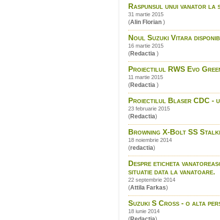
Raspunsul unui vanator la 
31 martie 2015
(
Alin Florian
)
Noul Suzuki Vitara disponibi
16 martie 2015
(
Redactia
)
Proiectilul RWS Evo Green
11 martie 2015
(
Redactia
)
Proiectilul Blaser CDC - un
23 februarie 2015
(
Redactia
)
Browning X-Bolt SS Stalk
18 noiembrie 2014
(
redactia
)
Despre eticheta vanatoreasca
situatie data la vanatoare.
22 septembrie 2014
(
Attila Farkas
)
Suzuki S Cross - o alta per
18 iunie 2014
(
Redactia
)