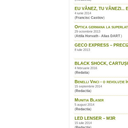
EU VÂNEZ, TU VÂNEZI... 
4 iunie 2014
(
Francisc Castiov
)
Optica germana la superlat
29 octombrie 2013
(
Attila Horvath - Alias DART
)
GECO EXPRESS – PRECIZ
8 iulie 2013
BLACK SHOCK, CARTUȘUL
4 februarie 2016
(
Redatia
)
Benelli Vinci - o revoluţie
15 septembrie 2014
(
Redactia
)
Munitia Blaser
5 august 2014
(
Redactia
)
LED LENSER – M3R
15 iulie 2014
(
Redactia
)