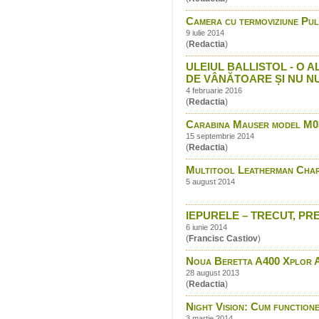
Camera cu termoviziune P
9 iulie 2014
(
Redactia
)
ULEIUL BALLISTOL - O
DE VÂNĂTOARE ȘI NU N
4 februarie 2016
(
Redactia
)
Carabina Mauser model M0
15 septembrie 2014
(
Redactia
)
Multitool Leatherman Cha
5 august 2014
IEPURELE – TRECUT, PREZ
6 iunie 2014
(
Francisc Castiov
)
Noua Beretta A400 Xplor Ac
28 august 2013
(
Redactia
)
Night Vision: Cum function
3 martie 2014