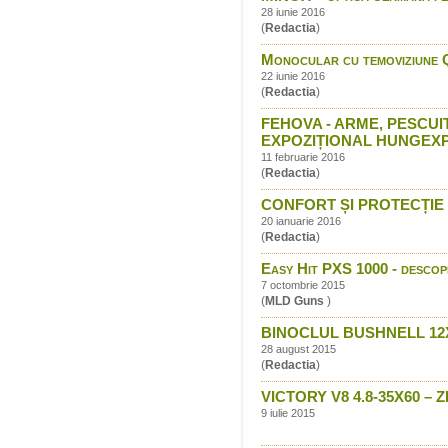
28 iunie 2016
(
Redactia
)
Monocular cu temoviziune 
22 iunie 2016
(
Redactia
)
FEHOVA - ARME, PESCUI
EXPOZIȚIONAL HUNGEX
11 februarie 2016
(
Redactia
)
CONFORT ȘI PROTECȚIE CU
20 ianuarie 2016
(
Redactia
)
Easy Hit PXS 1000 - descope
7 octombrie 2015
(
MLD Guns
)
BINOCLUL BUSHNELL 12
28 august 2015
(
Redactia
)
VICTORY V8 4.8-35X60 
9 iulie 2015