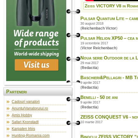
Zeiss VICTORY V8 in Romani
Pulsar Quantum Lite – came
30 august 2018
(
Reichenbach Victor
)
Pulsar Helion XP50 – cea m
19 octombrie 2017
(
Victor Reichenbach
)
Noua serie Outdoor de la Le
29 mai 2017
(
Redactia
)
Baschieri&Pellagri - MB T
9 aprilie 2017
(
Redactia
)
Parteneri
Benelli - 50 de ani
Cadouri vanatori
9 aprilie 2017
(
Redactia
)
AnuntulVanatorului.ro
Amis Hobby
ZEISS CONQUEST V6 - noua 
Safari Kronstadt
10 martie 2017
Karpaten Irbis
Hunting-Romania.com
Binoclu ZEISS VICTORY “