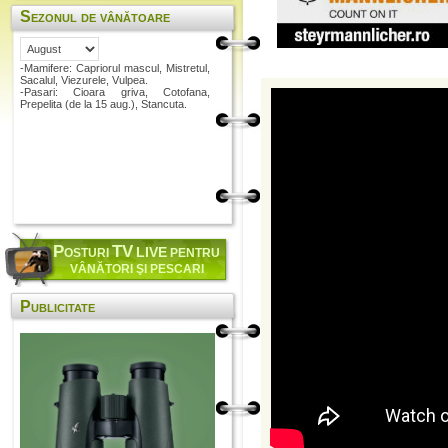
Sezonul de vânătoare
-Mamifere: Capriorul mascul, Mistretul,
Sacalul, Viezurele, Vulpea.
-Pasari: Cioara griva, Cotofana,
Prepelita (de la 15 aug.), Stancuta.
P
TV
LIVE
OSTURI
PENTRU
VÂNĂTORI ŞI PESCARI
Publicitate