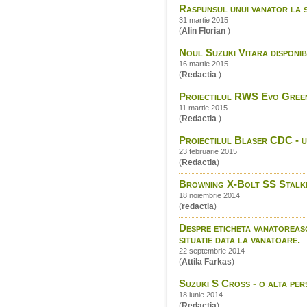
Raspunsul unui vanator la 
31 martie 2015
(
Alin Florian
)
Noul Suzuki Vitara disponibi
16 martie 2015
(
Redactia
)
Proiectilul RWS Evo Green
11 martie 2015
(
Redactia
)
Proiectilul Blaser CDC - un
23 februarie 2015
(
Redactia
)
Browning X-Bolt SS Stalk
18 noiembrie 2014
(
redactia
)
Despre eticheta vanatoreasca
situatie data la vanatoare.
22 septembrie 2014
(
Attila Farkas
)
Suzuki S Cross - o alta per
18 iunie 2014
(
Redactia
)