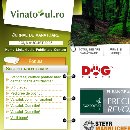
Jurnal de vânătoare
JOI, 6 AUGUST 2026
Totul despre
Arme şi
Home
Linkuri utile
Publicitate
Contact
vânătoare
muniţii
Forum
Subiecte noi pe forum
Sfat dresaj cautare pontare brac
german foarte entuziasmat
Sibiu 2026
Pedigree de obținut
Va salut, domnilor vinatori!
Va salut, Domnilor!
Va salut, Domnilor!
Vesti bune!