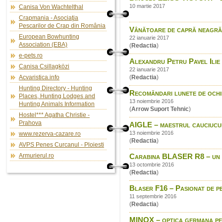
10 martie 2017
Canisa Von Wachtelthal
Crapmania - Asociaţia
Pescarilor de Crap din România
Vânătoare de capră neagră
European Bowhunting
22 ianuarie 2017
Association (EBA)
(
Redactia
)
e-pets.ro
Alexandru Petru Pavel Ilie 
Canisa Csillagközi
22 ianuarie 2017
Acvaristica.info
(
Redactia
)
Hunting Directory - Hunting
Recomăndari lunete de ochi
Places, Hunting Lodges and
13 noiembrie 2016
Hunting Animals Information
(
Arrow Suport Tehnic
)
Hostel*** Agatha Christie -
Prahova
AIGLE – maestrul cauciucul
13 noiembrie 2016
www.rezerva-cazare.ro
(
Redactia
)
AVPS Penes Curcanul - Ploiesti
Armurierul.ro
Carabina BLASER R8 – un sit
13 octombrie 2016
(
Redactia
)
Blaser F16 – Pasionat de p
11 septembrie 2016
(
Redactia
)
MINOX – optica germana p