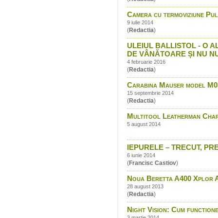
Camera cu termoviziune P
9 iulie 2014
(
Redactia
)
ULEIUL BALLISTOL - O
DE VÂNĂTOARE ȘI NU N
4 februarie 2016
(
Redactia
)
Carabina Mauser model M0
15 septembrie 2014
(
Redactia
)
Multitool Leatherman Cha
5 august 2014
IEPURELE – TRECUT, PREZ
6 iunie 2014
(
Francisc Castiov
)
Noua Beretta A400 Xplor Ac
28 august 2013
(
Redactia
)
Night Vision: Cum function
3 martie 2014