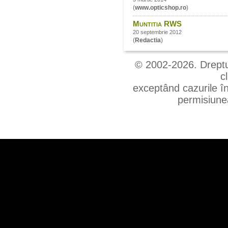
(
www.opticshop.ro
)
Muntitia RWS
20 septembrie 2012
(
Redactia
)
© 2002-2026. Drepturi
c
exceptând cazurile în
permisiunea