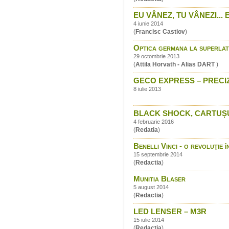
EU VÂNEZ, TU VÂNEZI... 
4 iunie 2014
(
Francisc Castiov
)
Optica germana la superlat
29 octombrie 2013
(
Attila Horvath - Alias DART
)
GECO EXPRESS – PRECIZ
8 iulie 2013
BLACK SHOCK, CARTUȘUL
4 februarie 2016
(
Redatia
)
Benelli Vinci - o revoluţie
15 septembrie 2014
(
Redactia
)
Munitia Blaser
5 august 2014
(
Redactia
)
LED LENSER – M3R
15 iulie 2014
(
Redactia
)