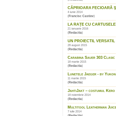
CĂPRIOARA FECIOARĂ S
4 iunie 2014
(
Francisc Castiov
)
LA RAȚE CU CARTUSELE
21 ianuarie 2016
(
Redactia
)
UN PROIECTIL VERSATIL 
28 august 2015
(
Redactia
)
Carabina Sauer 303 Clasic -
18 martie 2015
(
Redactia
)
Lunetele Jaeger - by Yukon
11 martie 2015
(
Redactia
)
JahtiJakt – costumul Kero
18 noiembrie 2014
(
Redactia
)
Multitool Leatherman Juic
7 iulie 2014
(
Redactia
)