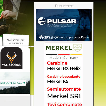
Publicitate
Vânători din
alte epoci