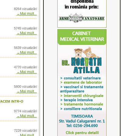
etul versatilitatii
8264 vizualizări
→Mai mult...
tate tenica 2014
re şi Raffaello Black -
w International
5745 vizualizări
→Mai mult...
anterne pentru oamenii
omania prin Arrow
5639 vizualizări
→Mai mult...
roduse pentru sezonul
4770 vizualizări
 Romania prin Arrow
→Mai mult...
n Romania prin AGH
5800 vizualizări
re- in Romania prin
→Mai mult...
- sau cum reglam
facem intr-o
 la 100m
nia prin Arrow
9774 vizualizări
→Mai mult...
cluri si lunete in
nternational
7228 vizualizări
me in Romania doar
→Mai mult...