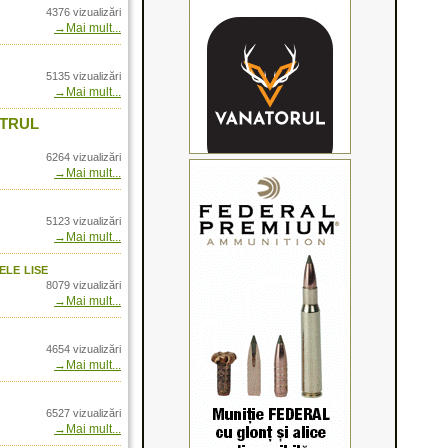
- Video January 2015
4376 vizualizări
→Mai mult...
-3 and Point-5
Jakt- in Romania
tional
5135 vizualizări
→Mai mult...
 prin Arrow
NTRUL
plex
axus -Detalii
6264 vizualizări
→Mai mult...
me prin Arrow
5123 vizualizări
rrow International
→Mai mult...
o in Romania prin
ele lise
8079 vizualizări
ltra HD
→Mai mult...
nam!
4654 vizualizări
→Mai mult...
4
fowl Clothing
6527 vizualizări
→Mai mult...
ania prin Arrow