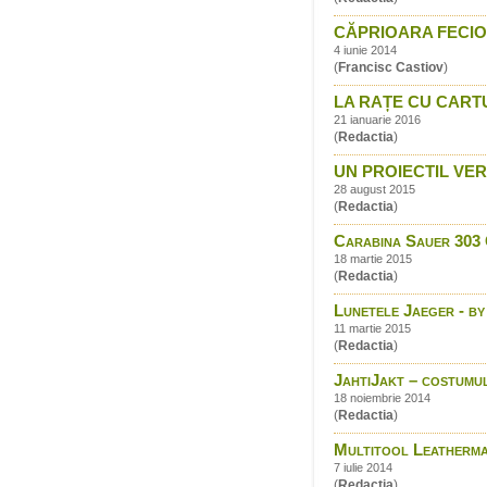
CĂPRIOARA FECIOA
4 iunie 2014
(
Francisc Castiov
)
LA RAȚE CU CART
21 ianuarie 2016
(
Redactia
)
UN PROIECTIL VER
28 august 2015
(
Redactia
)
Carabina Sauer 303 C
18 martie 2015
(
Redactia
)
Lunetele Jaeger - b
11 martie 2015
(
Redactia
)
JahtiJakt – costumu
18 noiembrie 2014
(
Redactia
)
Multitool Leatherma
7 iulie 2014
(
Redactia
)