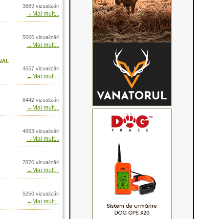
3669 vizualizări
nolit 32
→Mai mult...
5066 vizualizări
 test in teren
→Mai mult...
nal
se pentru cainii de
4557 vizualizări
→Mai mult...
ance. Winchester
6442 vizualizări
: Sport and Outdoor
→Mai mult...
armint Rife
4653 vizualizări
L - un benchmark al
→Mai mult...
Magnum
tessa - prin
7870 vizualizări
→Mai mult...
line
 Trophy XLT
5250 vizualizări
→Mai mult...
ala cu ogari in Rusia,