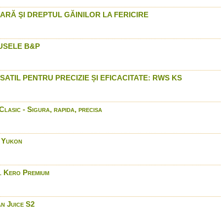
prin Arrow International
RĂ ŞI DREPTUL GĂINILOR LA FERICIRE
LED LENSER P7 2 in Roma
International
Benelli Duck Commander -
Romania doar prin Arrow 
USELE B&P
Bushnell Trophy XLT Seri
Arrow International
DDupleks - Test comparat
SATIL PENTRU PRECIZIE ȘI EFICACITATE: RWS KS
32 si glont de carabina S
Blaser F3- in Romania pri
Camere Flir™ modelele 
lasic - Sigura, rapida, precisa
doar prin Arrow Internatio
Browning A5 - Conceptul 
LED LENSER® P17R in Ro
y Yukon
Arrow International
Browning A5 in Romania -
International
l Kero Premium
Munitie Winchester Powe
Romania prin Arrow Intern
Browning A5 in actiune - 
Argentina
n Juice S2
Stoeger Model 2000 - In 