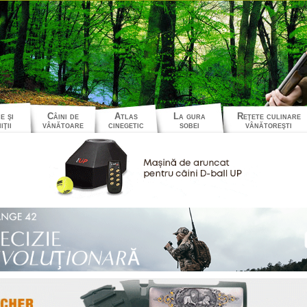
e şi
Câini de
Atlas
La gura
Reţete culinare
iţii
vânătoare
cinegetic
sobei
vânătoreşti