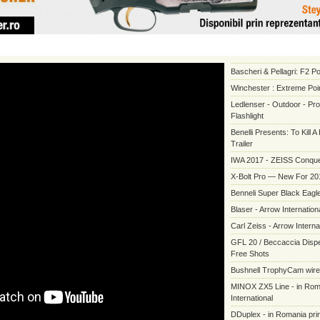
Bascheri & Pellagri: F2 P
Winchester : Extreme Poi
Ledlenser - Outdoor - Pr
Flashlight
Benelli Presents: To Kill 
Trailer
IWA 2017 - ZEISS Conque
X-Bolt Pro — New For 20
Benneli Super Black Eagle
Blaser - Arrow Internation
Carl Zeiss - Arrow Interna
GFL 20 / Beccaccia Dispe
Free Shots
Bushnell TrophyCam wir
MINOX ZX5 Line - in Rom
International
DDuplex - in Romania prin