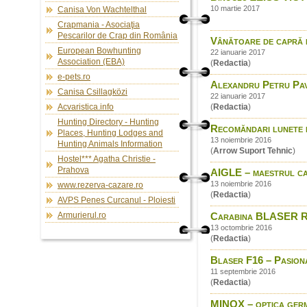
10 martie 2017
Canisa Von Wachtelthal
Crapmania - Asociaţia
Pescarilor de Crap din România
Vânătoare de capră 
European Bowhunting
22 ianuarie 2017
Association (EBA)
(
Redactia
)
e-pets.ro
Alexandru Petru Pavel
Canisa Csillagközi
22 ianuarie 2017
Acvaristica.info
(
Redactia
)
Hunting Directory - Hunting
Recomăndari lunete 
Places, Hunting Lodges and
13 noiembrie 2016
Hunting Animals Information
(
Arrow Suport Tehnic
)
Hostel*** Agatha Christie -
Prahova
AIGLE – maestrul ca
13 noiembrie 2016
www.rezerva-cazare.ro
(
Redactia
)
AVPS Penes Curcanul - Ploiesti
Armurierul.ro
Carabina BLASER R8 –
13 octombrie 2016
(
Redactia
)
Blaser F16 – Pasiona
11 septembrie 2016
(
Redactia
)
MINOX – optica ger