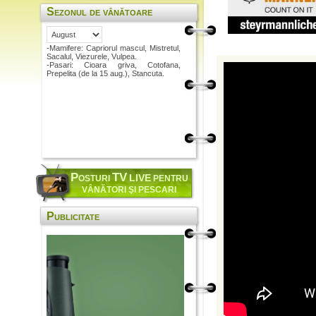
Sezonul de vânătoare
-Mamifere: Capriorul mascul, Mistretul,
Sacalul, Viezurele, Vulpea.
-Pasari: Cioara griva, Cotofana,
Prepelita (de la 15 aug.), Stancuta.
P
TV
LIVE
OSTURI
PENTRU
VÂNĂTORI ŞI PESCARI
Publicitate