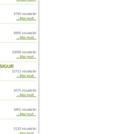
 Romania doar prin
6765 vizualizări
→Mai mult...
l in Romania din vara
ernational
ia doar prin Arrow
6805 vizualizări
→Mai mult...
a doar prin Arrow
10009 vizualizări
- In Romania prin Arrow
→Mai mult...
uccess - In Romania
 SIGUR
nal
22721 vizualizări
→Mai mult...
 in Romania doar prin
row International
5575 vizualizări
→Mai mult...
 Romania doar prin
nia prin Arrow
5801 vizualizări
→Mai mult...
rezentant unic Blaser
5133 vizualizări
omania doar prin Arrow
→Mai mult...