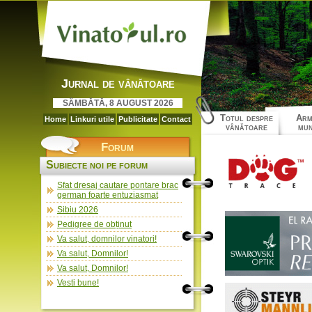
Jurnal de vânătoare
SÂMBĂTĂ, 8 AUGUST 2026
Totul despre
Arm
Home
Linkuri utile
Publicitate
Contact
vânătoare
mun
Forum
Subiecte noi pe forum
Sfat dresaj cautare pontare brac
german foarte entuziasmat
Sibiu 2026
Pedigree de obținut
Va salut, domnilor vinatori!
Va salut, Domnilor!
Va salut, Domnilor!
Vesti bune!