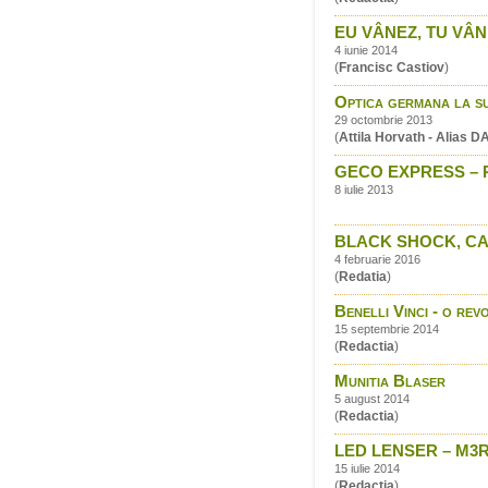
EU VÂNEZ, TU VÂNE
4 iunie 2014
(
Francisc Castiov
)
Optica germana la su
29 octombrie 2013
(
Attila Horvath - Alias 
GECO EXPRESS – P
8 iulie 2013
BLACK SHOCK, CAR
4 februarie 2016
(
Redatia
)
Benelli Vinci - o re
15 septembrie 2014
(
Redactia
)
Munitia Blaser
5 august 2014
(
Redactia
)
LED LENSER – M3
15 iulie 2014
(
Redactia
)