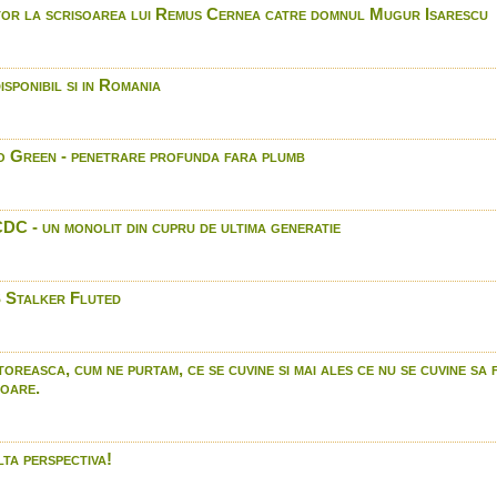
International
tor la scrisoarea lui Remus Cernea catre domnul Mugur Isarescu
Blaser R8 - descoperiti secr
Browning X BOLT SF - nou
Benalli Raffaello Power Bo
sponibil si in Romania
în Romania doar prin Arro
Led Lenser Seria SEO - l
activi.
 Green - penetrare profunda fara plumb
Gammo G Force 15- In R
International
Munitia Winchester noi p
DC - un monolit din cupru de ultima generatie
2014.
Bushnnell Trophy cam- in
International
Beretta A400 Extreme - I
 Stalker Fluted
Benelli Rafaello Power Bo
Arrow International
Zeiss Training Academy 
oreasca, cum ne purtam, ce se cuvine si mai ales ce nu se cuvine sa 
punctul de zero al lunetei
toare.
Browning X Bolt - In Roma
International
Bushnell Trophy XLT - bino
lta perspectiva!
Romania doar prin Arrow I
Jahti Jakt bocanci Supre