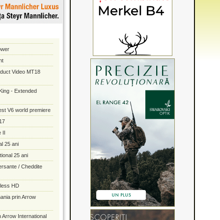
ower
nt
oduct Video MT18
A King - Extended
st V6 world premiere
17
 II
al 25 ani
tional 25 ani
rsante / Cheddite
eless HD
ania prin Arrow
 Arrow International