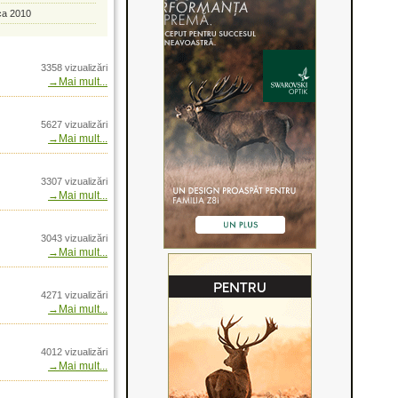
ca 2010
338 Lapua Magnum
itie si istorie
3358 vizualizări
 de caprior Butollo
→Mai mult...
g
5627 vizualizări
g
→Mai mult...
g
g
3307 vizualizări
 Winchester 1873 rifle
→Mai mult...
3043 vizualizări
i inovatie prin Arrow
→Mai mult...
n Romania prin Arrow
4271 vizualizări
→Mai mult...
R2
s de camere de
4012 vizualizări
→Mai mult...
mina slaba
laxa zero