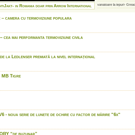
vanatoare la iepuri- Grea
tiJakt- in Romania doar prin Arrow International
Blaser: R8 Long Range 
 – camera cu termoviziune populara
Winchester: 150 ani de trad
Cum folosesti chematoarea
Blatter
 cea mai performanta termoviziune civila
Blaser long range shootin
Blaser long range shootin
Blaser long range shootin
e la Ledlenser premiată la nivel internațional
Blaser long range shootin
Buffalo Bill's smooth bore
plus his gloves and hat.
- MB Tigre
Led lenser P7.2
Benelli 828 U - nouatate s
international
Carabina Mauser M03 - i
International
Lanterna Led Lenser H7
 noua serie de lunete de ochire cu factor de mărire “6x“
Braconaj la cerb surprin
supraveghere
Easy Hit PXS 1000 - in lu
Easy Hit PXS 1000 - Para
ORY “de buzunar”