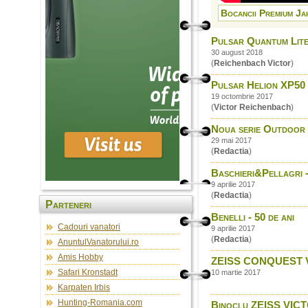
Bocancii Premium Jah
Pulsar Quantum Lite
30 august 2018
(
Reichenbach Victor
)
Pulsar Helion XP50 –
19 octombrie 2017
(
Victor Reichenbach
)
Noua serie Outdoor d
29 mai 2017
(
Redactia
)
Baschieri&Pellagri 
9 aprilie 2017
(
Redactia
)
Parteneri
Benelli - 50 de ani
Cadouri vanatori
9 aprilie 2017
(
Redactia
)
AnuntulVanatorului.ro
Amis Hobby
ZEISS CONQUEST V6 -
Safari Kronstadt
10 martie 2017
Karpaten Irbis
Hunting-Romania.com
Binoclu ZEISS VICT