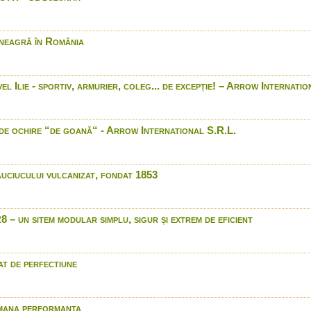
Test proiectil Ddupleks Mo
Winchester XPR
neagră în România
Cartuse B&P
Luneta ZEISS VICTORY V8
Blaser R8 Africa de Sud
 Ilie - sportiv, armurier, coleg... de excepție! – Arrow Internatio
Browning - gama de produ
vanatoare
XPR -- Xprience Perform
de ochire “de goană“ - Arrow International S.R.L.
Repeating Arms.
LED LENSER® - The Light
in 4K (Ultra HD)
Browning X-Bolt Eclipse V
uciucului vulcanizat, fondat 1853
Luneta Zeiss Conquest D
clasei medii
Field test Mauser M 98 
 un sitem modular simplu, sigur și extrem de eficient
Prinderi rapide luneta Con
Agrohunting
Browning & Winchester on
t de perfectiune
Binoclu Bushnell 8x42mm
Vanatoare de lup tradition
anul 1910
mana performanta