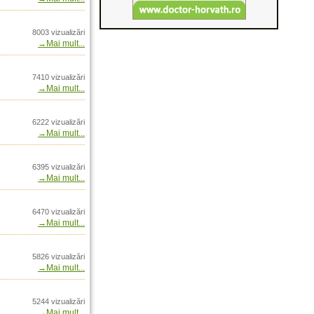
nia doar prin Arrow
8003 vizualizări
→Mai mult...
 Vinci Max4 in
Inte
7410 vizualizări
es in Romania prin
→Mai mult...
iv penetrare Monolit
P
6222 vizualizări
→Mai mult...
n Arrow International
PS24 PS32 in Romania
nal
6395 vizualizări
Total Barrel Dynamics
→Mai mult...
mania doar prin
6470 vizualizări
 prin Arrow
→Mai mult...
r Max Bonded - In
5826 vizualizări
ational
→Mai mult...
Vanatoare de gasca in
5244 vizualizări
Romania doar prin
→Mai mult...