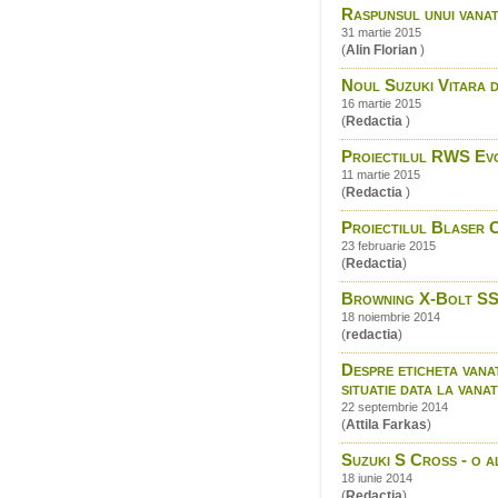
Raspunsul unui vana
31 martie 2015
(
Alin Florian
)
Noul Suzuki Vitara di
16 martie 2015
(
Redactia
)
Proiectilul RWS Evo
11 martie 2015
(
Redactia
)
Proiectilul Blaser C
23 februarie 2015
(
Redactia
)
Browning X-Bolt SS
18 noiembrie 2014
(
redactia
)
Despre eticheta vanat
situatie data la vana
22 septembrie 2014
(
Attila Farkas
)
Suzuki S Cross - o a
18 iunie 2014
(
Redactia
)