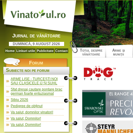
Jurnal de vânătoare
DUMINICĂ, 9 AUGUST 2026
Totul despre
Arme şi
Home
Linkuri utile
Publicitate
Contact
vânătoare
muniţii
Forum
Subiecte noi pe forum
ARME LISE - TURCEȘTI NOI
SAU CLASICELE IJ ȘI SUHL
Sfat dresaj cautare pontare brac
german foarte entuziasmat
Sibiu 2026
Pedigree de obținut
Va salut, domnilor vinatori!
Va salut, Domnilor!
Va salut, Domnilor!