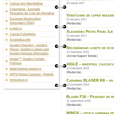
10 martie 2017
Canisa Von Wachtelthal
Crapmania - Asociaţia
Pescarilor de Crap din România
Vânătoare de capră neagră
European Bowhunting
22 ianuarie 2017
Association (EBA)
(
Redactia
)
e-pets.ro
Alexandru Petru Pavel Ilie 
Canisa Csillagközi
22 ianuarie 2017
Acvaristica.info
(
Redactia
)
Hunting Directory - Hunting
Recomăndari lunete de ochi
Places, Hunting Lodges and
13 noiembrie 2016
Hunting Animals Information
(
Arrow Suport Tehnic
)
Hostel*** Agatha Christie -
Prahova
AIGLE – maestrul cauciucul
13 noiembrie 2016
www.rezerva-cazare.ro
(
Redactia
)
AVPS Penes Curcanul - Ploiesti
Armurierul.ro
Carabina BLASER R8 – un sit
13 octombrie 2016
(
Redactia
)
Blaser F16 – Pasionat de p
11 septembrie 2016
(
Redactia
)
MINOX – optica germana p