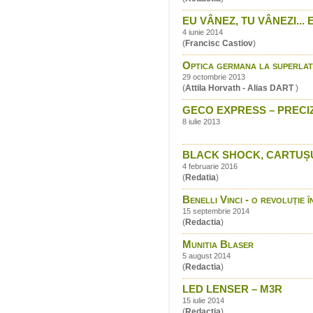
EU VÂNEZ, TU VÂNEZI... 
4 iunie 2014
(
Francisc Castiov
)
Optica germana la superlat
29 octombrie 2013
(
Attila Horvath - Alias DART
)
GECO EXPRESS – PRECIZ
8 iulie 2013
BLACK SHOCK, CARTUȘUL
4 februarie 2016
(
Redatia
)
Benelli Vinci - o revoluţie
15 septembrie 2014
(
Redactia
)
Munitia Blaser
5 august 2014
(
Redactia
)
LED LENSER – M3R
15 iulie 2014
(
Redactia
)