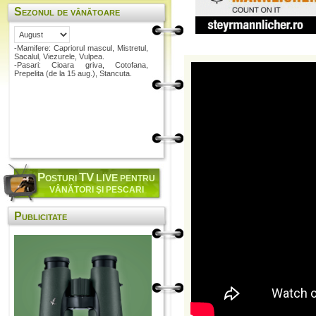
Sezonul de vânătoare
-Mamifere: Capriorul mascul, Mistretul,
Sacalul, Viezurele, Vulpea.
-Pasari: Cioara griva, Cotofana,
Prepelita (de la 15 aug.), Stancuta.
P
TV
LIVE
OSTURI
PENTRU
VÂNĂTORI ŞI PESCARI
Publicitate