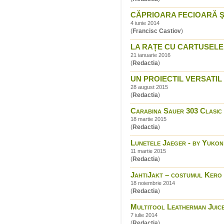
CĂPRIOARA FECIOARĂ S
4 iunie 2014
(
Francisc Castiov
)
LA RAȚE CU CARTUSELE
21 ianuarie 2016
(
Redactia
)
UN PROIECTIL VERSATIL 
28 august 2015
(
Redactia
)
Carabina Sauer 303 Clasic -
18 martie 2015
(
Redactia
)
Lunetele Jaeger - by Yukon
11 martie 2015
(
Redactia
)
JahtiJakt – costumul Kero
18 noiembrie 2014
(
Redactia
)
Multitool Leatherman Juic
7 iulie 2014
(
Redactia
)