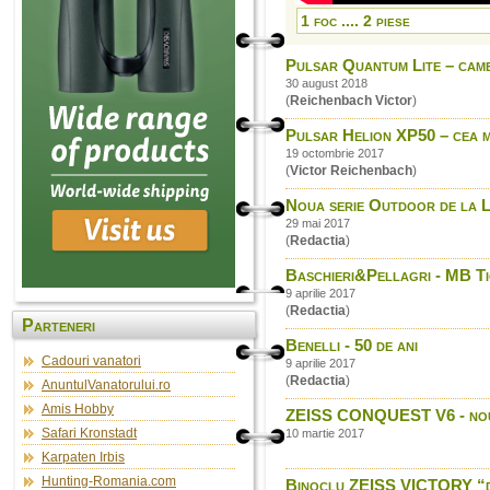
1 foc .... 2 piese
Pulsar Quantum Lite – came
30 august 2018
(
Reichenbach Victor
)
Pulsar Helion XP50 – cea m
19 octombrie 2017
(
Victor Reichenbach
)
Noua serie Outdoor de la Le
29 mai 2017
(
Redactia
)
Baschieri&Pellagri - MB T
9 aprilie 2017
(
Redactia
)
Parteneri
Benelli - 50 de ani
Cadouri vanatori
9 aprilie 2017
(
Redactia
)
AnuntulVanatorului.ro
Amis Hobby
ZEISS CONQUEST V6 - noua 
Safari Kronstadt
10 martie 2017
Karpaten Irbis
Hunting-Romania.com
Binoclu ZEISS VICTORY “