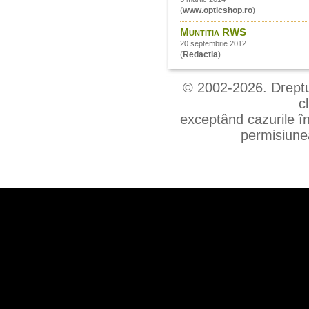
(
www.opticshop.ro
)
Muntitia RWS
20 septembrie 2012
(
Redactia
)
© 2002-2026. Drepturi
c
exceptând cazurile în
permisiunea