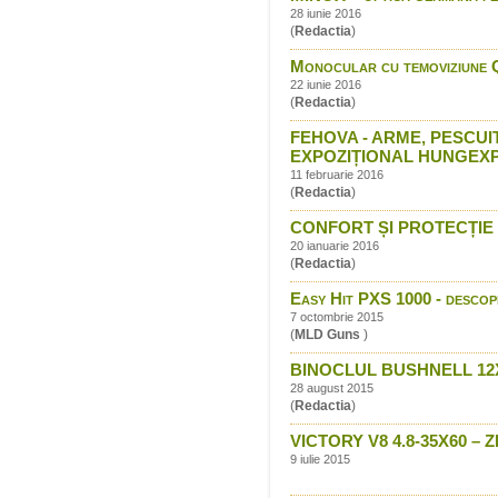
28 iunie 2016
(
Redactia
)
Monocular cu temoviziune 
22 iunie 2016
(
Redactia
)
FEHOVA - ARME, PESCUI
EXPOZIȚIONAL HUNGEX
11 februarie 2016
(
Redactia
)
CONFORT ȘI PROTECȚIE CU
20 ianuarie 2016
(
Redactia
)
Easy Hit PXS 1000 - descope
7 octombrie 2015
(
MLD Guns
)
BINOCLUL BUSHNELL 12
28 august 2015
(
Redactia
)
VICTORY V8 4.8-35X60 
9 iulie 2015