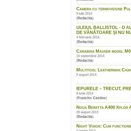
Camera cu termoviziune P
9 iulie 2014
(
Redactia
)
ULEIUL BALLISTOL - O
DE VÂNĂTOARE ȘI NU N
4 februarie 2016
(
Redactia
)
Carabina Mauser model M0
15 septembrie 2014
(
Redactia
)
Multitool Leatherman Cha
5 august 2014
IEPURELE – TRECUT, PREZ
6 iunie 2014
(
Francisc Castiov
)
Noua Beretta A400 Xplor Ac
28 august 2013
(
Redactia
)
Night Vision: Cum function
3 martie 2014