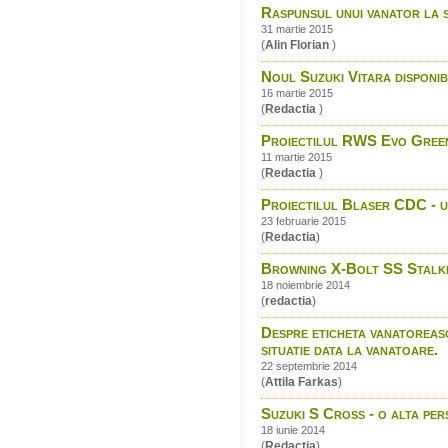
Raspunsul unui vanator la 
31 martie 2015
(
Alin Florian
)
Noul Suzuki Vitara disponibi
16 martie 2015
(
Redactia
)
Proiectilul RWS Evo Green
11 martie 2015
(
Redactia
)
Proiectilul Blaser CDC - un
23 februarie 2015
(
Redactia
)
Browning X-Bolt SS Stalk
18 noiembrie 2014
(
redactia
)
Despre eticheta vanatoreasca
situatie data la vanatoare.
22 septembrie 2014
(
Attila Farkas
)
Suzuki S Cross - o alta per
18 iunie 2014
(
Redactia
)