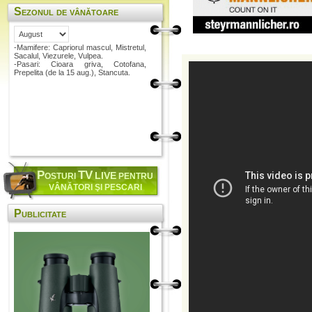
Sezonul de vânătoare
-Mamifere: Capriorul mascul, Mistretul,
Sacalul, Viezurele, Vulpea.
-Pasari: Cioara griva, Cotofana,
Prepelita (de la 15 aug.), Stancuta.
P
TV
LIVE
OSTURI
PENTRU
VÂNĂTORI ŞI PESCARI
Publicitate