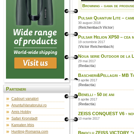
Browning - gama de produse 
Pulsar Quantum Lite – came
30 august 2018
(
Reichenbach Victor
)
Pulsar Helion XP50 – cea m
19 octombrie 2017
(
Victor Reichenbach
)
Noua serie Outdoor de la Le
29 mai 2017
(
Redactia
)
Baschieri&Pellagri - MB T
9 aprilie 2017
(
Redactia
)
Parteneri
Benelli - 50 de ani
Cadouri vanatori
9 aprilie 2017
(
Redactia
)
AnuntulVanatorului.ro
Amis Hobby
ZEISS CONQUEST V6 - noua 
Safari Kronstadt
10 martie 2017
Karpaten Irbis
Hunting-Romania.com
Binoclu ZEISS VICTORY “