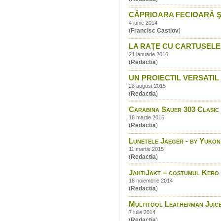
CĂPRIOARA FECIOARĂ S
4 iunie 2014
(
Francisc Castiov
)
LA RAȚE CU CARTUSELE
21 ianuarie 2016
(
Redactia
)
UN PROIECTIL VERSATIL 
28 august 2015
(
Redactia
)
Carabina Sauer 303 Clasic -
18 martie 2015
(
Redactia
)
Lunetele Jaeger - by Yukon
11 martie 2015
(
Redactia
)
JahtiJakt – costumul Kero
18 noiembrie 2014
(
Redactia
)
Multitool Leatherman Juic
7 iulie 2014
(
Redactia
)