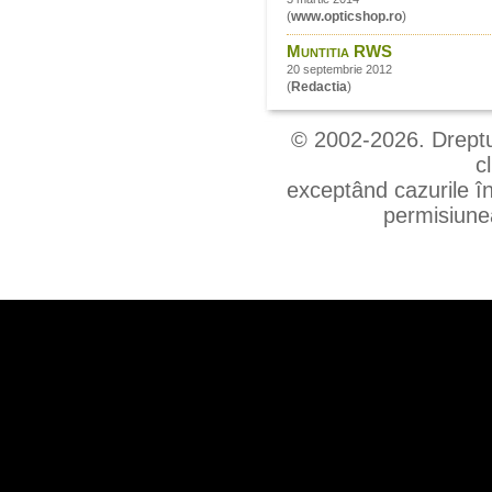
(
www.opticshop.ro
)
Muntitia RWS
20 septembrie 2012
(
Redactia
)
© 2002-2026. Drepturi
c
exceptând cazurile în
permisiunea