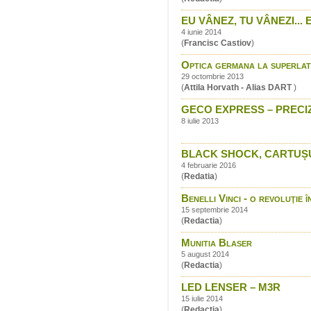
EU VÂNEZ, TU VÂNEZI... 
4 iunie 2014
(
Francisc Castiov
)
Optica germana la superlat
29 octombrie 2013
(
Attila Horvath - Alias DART
)
GECO EXPRESS – PRECIZ
8 iulie 2013
BLACK SHOCK, CARTUȘUL
4 februarie 2016
(
Redatia
)
Benelli Vinci - o revoluţie
15 septembrie 2014
(
Redactia
)
Munitia Blaser
5 august 2014
(
Redactia
)
LED LENSER – M3R
15 iulie 2014
(
Redactia
)