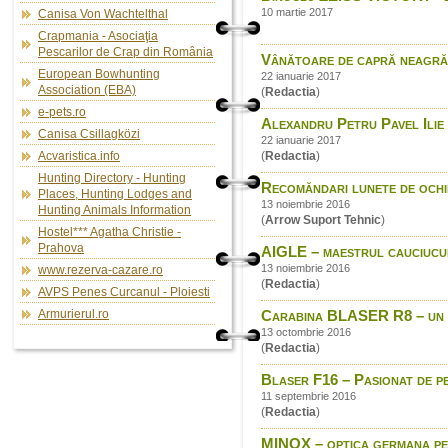
10 martie 2017
Canisa Von Wachtelthal
Crapmania - Asociaţia
Pescarilor de Crap din România
Vânătoare de capră neagră
European Bowhunting
22 ianuarie 2017
Association (EBA)
(
Redactia
)
e-pets.ro
Alexandru Petru Pavel Ilie 
Canisa Csillagközi
22 ianuarie 2017
Acvaristica.info
(
Redactia
)
Hunting Directory - Hunting
Recomăndari lunete de ochi
Places, Hunting Lodges and
13 noiembrie 2016
Hunting Animals Information
(
Arrow Suport Tehnic
)
Hostel*** Agatha Christie -
Prahova
AIGLE – maestrul cauciucul
13 noiembrie 2016
www.rezerva-cazare.ro
(
Redactia
)
AVPS Penes Curcanul - Ploiesti
Armurierul.ro
Carabina BLASER R8 – un sit
13 octombrie 2016
(
Redactia
)
Blaser F16 – Pasionat de p
11 septembrie 2016
(
Redactia
)
MINOX – optica germana p