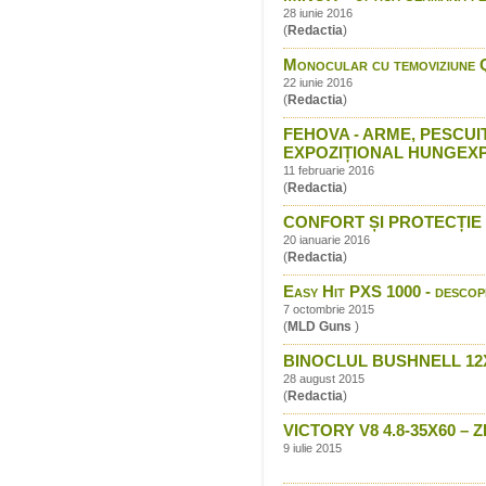
28 iunie 2016
(
Redactia
)
Monocular cu temoviziune 
22 iunie 2016
(
Redactia
)
FEHOVA - ARME, PESCUI
EXPOZIȚIONAL HUNGEX
11 februarie 2016
(
Redactia
)
CONFORT ȘI PROTECȚIE CU
20 ianuarie 2016
(
Redactia
)
Easy Hit PXS 1000 - descope
7 octombrie 2015
(
MLD Guns
)
BINOCLUL BUSHNELL 12
28 august 2015
(
Redactia
)
VICTORY V8 4.8-35X60 
9 iulie 2015