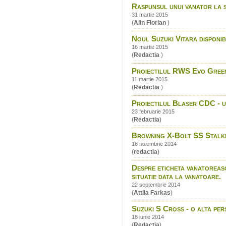
Raspunsul unui vanator la 
31 martie 2015
(
Alin Florian
)
Noul Suzuki Vitara disponibi
16 martie 2015
(
Redactia
)
Proiectilul RWS Evo Green
11 martie 2015
(
Redactia
)
Proiectilul Blaser CDC - un
23 februarie 2015
(
Redactia
)
Browning X-Bolt SS Stalk
18 noiembrie 2014
(
redactia
)
Despre eticheta vanatoreasca
situatie data la vanatoare.
22 septembrie 2014
(
Attila Farkas
)
Suzuki S Cross - o alta per
18 iunie 2014
(
Redactia
)