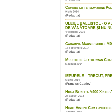
Camera cu termoviziune P
9 iulie 2014
(
Redactia
)
ULEIUL BALLISTOL - O
DE VÂNĂTOARE ȘI NU N
4 februarie 2016
(
Redactia
)
Carabina Mauser model M0
15 septembrie 2014
(
Redactia
)
Multitool Leatherman Cha
5 august 2014
IEPURELE – TRECUT, PREZ
6 iunie 2014
(
Francisc Castiov
)
Noua Beretta A400 Xplor Ac
28 august 2013
(
Redactia
)
Night Vision: Cum function
3 martie 2014