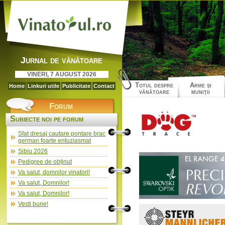
Jurnal de vânătoare
VINERI, 7 AUGUST 2026
Totul despre
Arme şi
Home
Linkuri utile
Publicitate
Contact
vânătoare
muniţii
Forum
Subiecte noi pe forum
Sfat dresaj cautare pontare brac
german foarte entuziasmat
Sibiu 2026
Pedigree de obținut
Va salut, domnilor vinatori!
Va salut, Domnilor!
Va salut, Domnilor!
Vesti bune!