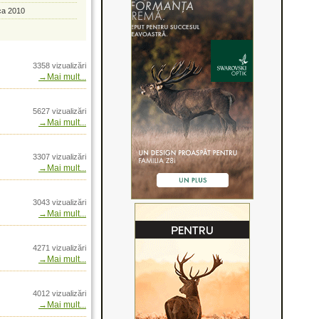
ca 2010
338 Lapua Magnum
itie si istorie
 de caprior Butollo
3358 vizualizări
→Mai mult...
g
g
5627 vizualizări
g
→Mai mult...
g
 Winchester 1873 rifle
3307 vizualizări
→Mai mult...
i inovatie prin Arrow
3043 vizualizări
→Mai mult...
n Romania prin Arrow
4271 vizualizări
R2
→Mai mult...
s de camere de
4012 vizualizări
mina slaba
→Mai mult...
laxa zero