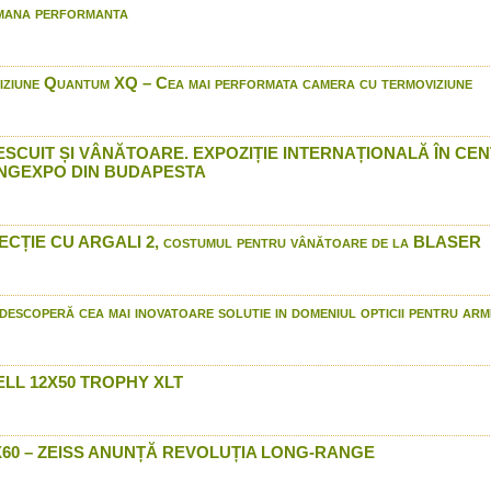
Browning wildlife scenes 
mana performanta
Bushnell BackTrack Point
Bocancii Premium JahtiJa
prin Arrow International
ziune Quantum XQ – Cea mai performata camera cu termoviziune
Benelli Vinci - In Romania
International
Proiectil unic monolit DDu
ESCUIT ȘI VÂNĂTOARE. EXPOZIȚIE INTERNAȚIONALĂ ÎN CE
NGEXPO DIN BUDAPESTA
Semiautomata Browning M
constructive
Gamo Bull Whisper Extre
International
ȚIE CU ARGALI 2, costumul pentru vânătoare de la BLASER
Raffaello Promo ITA prin A
ahti Jakt - Costumul Cam
Arrow International
escoperă cea mai inovatoare solutie in domeniul opticii pentru arm
Luneta Bushnell Legend U
Cine suntem si de ce va
Stoeger M2000
LL 12X50 TROPHY XLT
Winchester model 70
Winchester - munitie 201
5X60 – ZEISS ANUNȚĂ REVOLUȚIA LONG-RANGE
Browning Dirty Bird Water
Zeiss VICTORY V8 in Rom