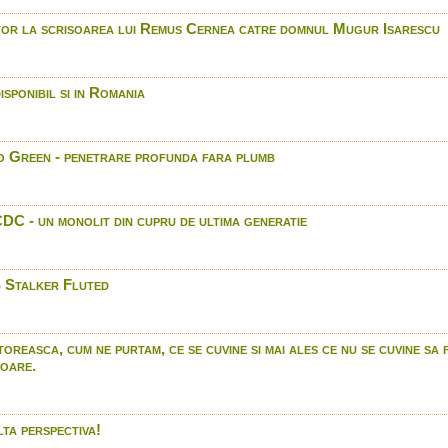
International
Blaser R8 - descoperiti secr
tor la scrisoarea lui Remus Cernea catre domnul Mugur Isarescu
Browning X BOLT SF - nou
Benalli Raffaello Power Bo
în Romania doar prin Arro
sponibil si in Romania
Led Lenser Seria SEO - l
activi.
Gammo G Force 15- In R
 Green - penetrare profunda fara plumb
International
Munitia Winchester noi p
2014.
DC - un monolit din cupru de ultima generatie
Bushnnell Trophy cam- in
International
Beretta A400 Extreme - I
 Stalker Fluted
Benelli Rafaello Power Bo
Arrow International
Zeiss Training Academy 
punctul de zero al lunetei
oreasca, cum ne purtam, ce se cuvine si mai ales ce nu se cuvine sa 
toare.
Browning X Bolt - In Roma
International
Bushnell Trophy XLT - bino
Romania doar prin Arrow I
lta perspectiva!
Jahti Jakt bocanci Supre