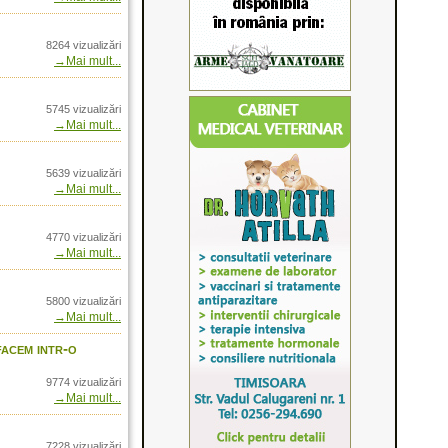
etul versatilitatii
8264 vizualizări
tate tenica 2014
→Mai mult...
re şi Raffaello Black -
w International
anterne pentru oamenii
5745 vizualizări
→Mai mult...
omania prin Arrow
5639 vizualizări
roduse pentru sezonul
→Mai mult...
 Romania prin Arrow
4770 vizualizări
→Mai mult...
n Romania prin AGH
re- in Romania prin
5800 vizualizări
→Mai mult...
- sau cum reglam
 la 100m
facem intr-o
nia prin Arrow
9774 vizualizări
→Mai mult...
cluri si lunete in
nternational
me in Romania doar
7228 vizualizări