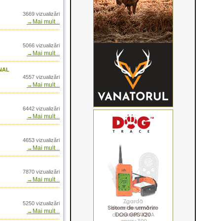
nolit 32
3669 vizualizări
→Mai mult...
 test in teren
5066 vizualizări
→Mai mult...
se pentru cainii de
nal
4557 vizualizări
ance. Winchester
→Mai mult...
: Sport and Outdoor
6442 vizualizări
→Mai mult...
armint Rife
L - un benchmark al
4653 vizualizări
→Mai mult...
Magnum
tessa - prin
7870 vizualizări
→Mai mult...
line
 Trophy XLT
5250 vizualizări
ala cu ogari in Rusia,
→Mai mult...