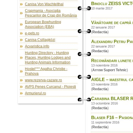
Binoclu ZEISS VICT
Canisa Von Wachtelthal
10 martie 2017
Crapmania - Asociaţia
Pescarilor de Crap din România
European Bowhunting
Vânătoare de capră 
Association (EBA)
22 ianuarie 2017
(
Redactia
)
e-pets.ro
Canisa Csillagközi
Alexandru Petru Pavel
Acvaristica.info
22 ianuarie 2017
(
Redactia
)
Hunting Directory - Hunting
Places, Hunting Lodges and
Recomăndari lunete 
Hunting Animals Information
13 noiembrie 2016
Hostel*** Agatha Christie -
(
Arrow Suport Tehnic
)
Prahova
AIGLE – maestrul ca
www.rezerva-cazare.ro
13 noiembrie 2016
AVPS Penes Curcanul - Ploiesti
(
Redactia
)
Armurierul.ro
Carabina BLASER R8 –
13 octombrie 2016
(
Redactia
)
Blaser F16 – Pasiona
11 septembrie 2016
(
Redactia
)