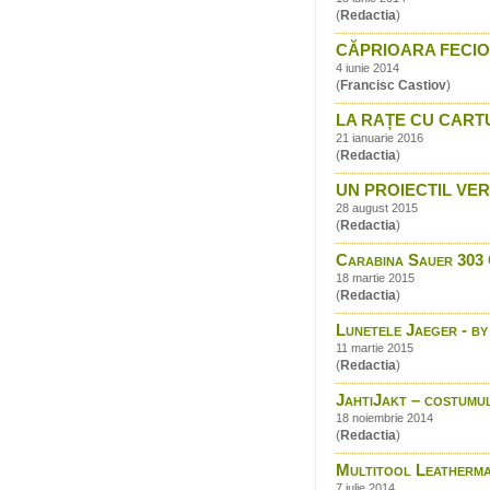
(
Redactia
)
CĂPRIOARA FECIOA
4 iunie 2014
(
Francisc Castiov
)
LA RAȚE CU CART
21 ianuarie 2016
(
Redactia
)
UN PROIECTIL VER
28 august 2015
(
Redactia
)
Carabina Sauer 303 C
18 martie 2015
(
Redactia
)
Lunetele Jaeger - b
11 martie 2015
(
Redactia
)
JahtiJakt – costumu
18 noiembrie 2014
(
Redactia
)
Multitool Leatherma
7 iulie 2014