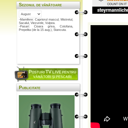
Sezonul de vânătoare
-Mamifere: Capriorul mascul, Mistretul,
Sacalul, Viezurele, Vulpea.
-Pasari: Cioara griva, Cotofana,
Prepelita (de la 15 aug.), Stancuta.
P
TV
LIVE
OSTURI
PENTRU
VÂNĂTORI ŞI PESCARI
Publicitate