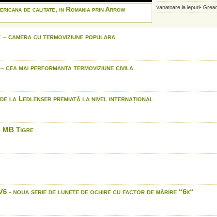
vanatoare la iepuri- Grea
ericana de calitate, in Romania prin Arrow
Blaser: R8 Long Range 
Winchester: 150 ani de trad
 – camera cu termoviziune populara
Cum folosesti chematoarea
Blatter
Blaser long range shootin
 cea mai performanta termoviziune civila
Blaser long range shootin
Blaser long range shootin
Blaser long range shootin
e la Ledlenser premiată la nivel internațional
Buffalo Bill's smooth bore
plus his gloves and hat.
Led lenser P7.2
- MB Tigre
Benelli 828 U - nouatate s
international
Carabina Mauser M03 - i
International
Lanterna Led Lenser H7
Braconaj la cerb surprin
 noua serie de lunete de ochire cu factor de mărire “6x“
supraveghere
Easy Hit PXS 1000 - in lu
Easy Hit PXS 1000 - Para