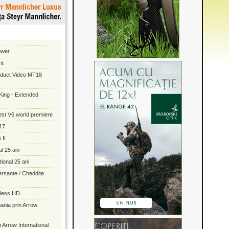
ower
nt
oduct Video MT18
A King - Extended
st V6 world premiere
17
 II
al 25 ani
tional 25 ani
rsante / Cheddite
eless HD
ania prin Arrow
 Arrow International