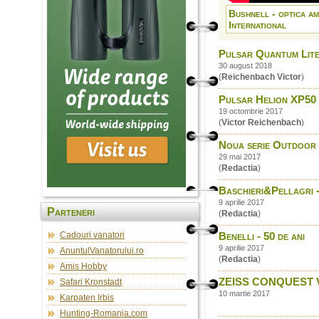
Bushnell - optica am
International
Pulsar Quantum Lite
30 august 2018
(
Reichenbach Victor
)
Pulsar Helion XP50 –
19 octombrie 2017
(
Victor Reichenbach
)
Noua serie Outdoor d
29 mai 2017
(
Redactia
)
Baschieri&Pellagri 
9 aprilie 2017
Parteneri
(
Redactia
)
Cadouri vanatori
Benelli - 50 de ani
9 aprilie 2017
AnuntulVanatorului.ro
(
Redactia
)
Amis Hobby
ZEISS CONQUEST V6 -
Safari Kronstadt
10 martie 2017
Karpaten Irbis
Hunting-Romania.com