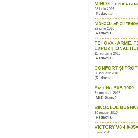
MINOX – optica ger
28 iunie 2016
(
Redactia
)
Monocular cu temovi
22 iunie 2016
(
Redactia
)
FEHOVA - ARME, P
EXPOZIȚIONAL HU
11 februarie 2016
(
Redactia
)
CONFORT ȘI PROTEC
20 ianuarie 2016
(
Redactia
)
Easy Hit PXS 1000 - d
7 octombrie 2015
(
MLD Guns
)
BINOCLUL BUSHNE
28 august 2015
(
Redactia
)
VICTORY V8 4.8-3
9 iulie 2015