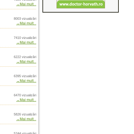
→Mai mult...
nia doar prin Arrow
8003 vizualizări
 Vinci Max4 in
→Mai mult...
Inte
es in Romania prin
7410 vizualizări
→Mai mult...
iv penetrare Monolit
P
6222 vizualizări
n Arrow International
→Mai mult...
PS24 PS32 in Romania
nal
Total Barrel Dynamics
6395 vizualizări
→Mai mult...
mania doar prin
 prin Arrow
6470 vizualizări
→Mai mult...
r Max Bonded - In
ational
5826 vizualizări
Vanatoare de gasca in
→Mai mult...
Romania doar prin
5244 vizualizări