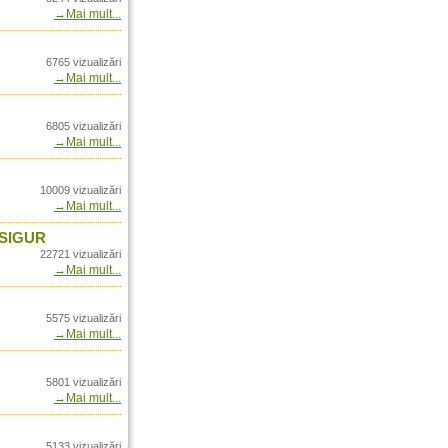
→Mai mult...
 Romania doar prin
l in Romania din vara
6765 vizualizări
→Mai mult...
ernational
ia doar prin Arrow
6805 vizualizări
a doar prin Arrow
→Mai mult...
- In Romania prin Arrow
10009 vizualizări
→Mai mult...
uccess - In Romania
nal
 SIGUR
22721 vizualizări
 in Romania doar prin
→Mai mult...
row International
5575 vizualizări
 Romania doar prin
→Mai mult...
nia prin Arrow
5801 vizualizări
rezentant unic Blaser
→Mai mult...
omania doar prin Arrow
5133 vizualizări