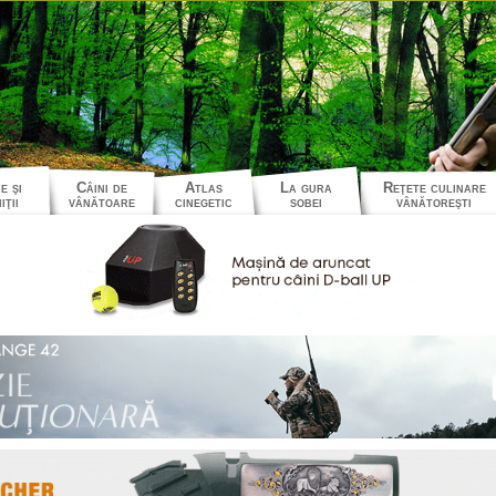
e şi
Câini de
Atlas
La gura
Reţete culinare
iţii
vânătoare
cinegetic
sobei
vânătoreşti