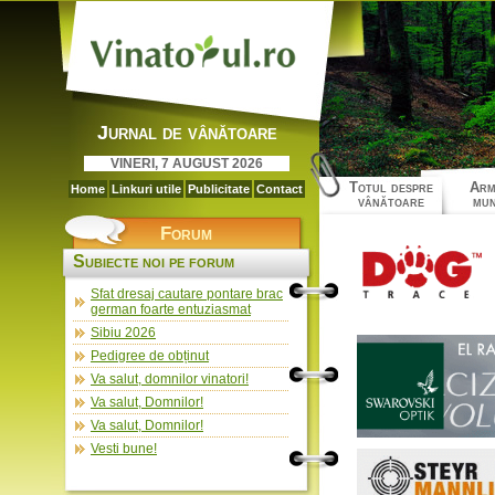
Jurnal de vânătoare
VINERI, 7 AUGUST 2026
Totul despre
Arm
Home
Linkuri utile
Publicitate
Contact
vânătoare
mun
Forum
Subiecte noi pe forum
Sfat dresaj cautare pontare brac
german foarte entuziasmat
Sibiu 2026
Pedigree de obținut
Va salut, domnilor vinatori!
Va salut, Domnilor!
Va salut, Domnilor!
Vesti bune!