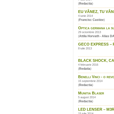
(
Redactia
)
EU VÂNEZ, TU VÂNE
4 iunie 2014
(
Francisc Castiov
)
Optica germana la su
29 octombrie 2013
(
Attila Horvath - Alias 
GECO EXPRESS – P
8 iulie 2013
BLACK SHOCK, CAR
4 februarie 2016
(
Redatia
)
Benelli Vinci - o re
15 septembrie 2014
(
Redactia
)
Munitia Blaser
5 august 2014
(
Redactia
)
LED LENSER – M3
15 iulie 2014