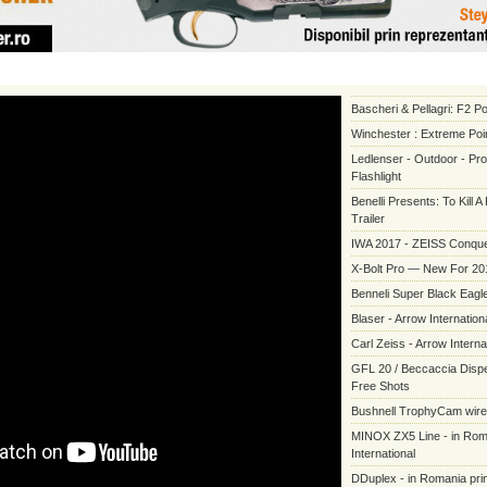
Bascheri & Pellagri: F2 P
Winchester : Extreme Poi
Ledlenser - Outdoor - Pr
Flashlight
Benelli Presents: To Kill 
Trailer
IWA 2017 - ZEISS Conque
X-Bolt Pro — New For 20
Benneli Super Black Eagle
Blaser - Arrow Internation
Carl Zeiss - Arrow Interna
GFL 20 / Beccaccia Dispe
Free Shots
Bushnell TrophyCam wir
MINOX ZX5 Line - in Rom
International
DDuplex - in Romania prin