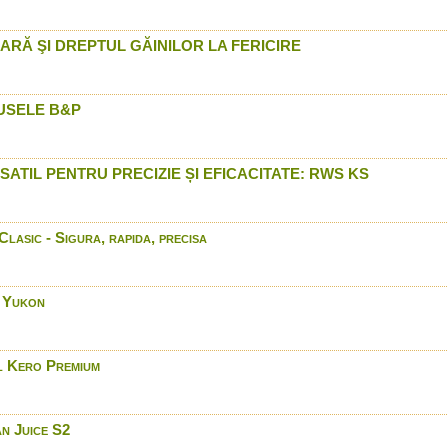
prin Arrow International
LED LENSER P7 2 in Roma
RĂ ŞI DREPTUL GĂINILOR LA FERICIRE
International
Benelli Duck Commander -
Romania doar prin Arrow 
USELE B&P
Bushnell Trophy XLT Seri
Arrow International
DDupleks - Test comparat
32 si glont de carabina S
SATIL PENTRU PRECIZIE ȘI EFICACITATE: RWS KS
Blaser F3- in Romania pri
Camere Flir™ modelele 
doar prin Arrow Internatio
lasic - Sigura, rapida, precisa
Browning A5 - Conceptul 
LED LENSER® P17R in Ro
Arrow International
y Yukon
Browning A5 in Romania -
International
Munitie Winchester Powe
l Kero Premium
Romania prin Arrow Intern
Browning A5 in actiune - 
Argentina
n Juice S2
Stoeger Model 2000 - In 