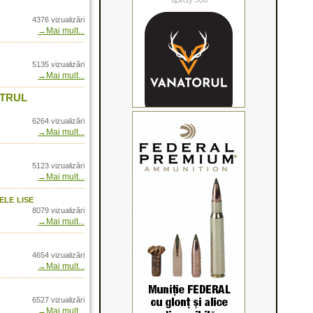
- Video January 2015
4376 vizualizări
-3 and Point-5
→Mai mult...
kt- in Romania doar
5135 vizualizări
 prin Arrow
→Mai mult...
plex
NTRUL
axus -Detalii
6264 vizualizări
→Mai mult...
me prin Arrow
rrow International
5123 vizualizări
→Mai mult...
o in Romania prin
ele lise
ltra HD
8079 vizualizări
→Mai mult...
nam!
4654 vizualizări
→Mai mult...
4
fowl Clothing
6527 vizualizări
ania prin Arrow
→Mai mult...