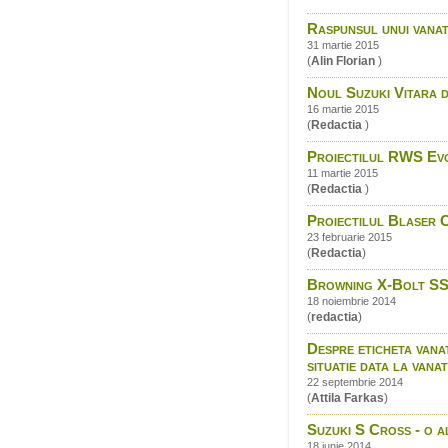
Raspunsul unui vana
31 martie 2015
(
Alin Florian
)
Noul Suzuki Vitara di
16 martie 2015
(
Redactia
)
Proiectilul RWS Evo
11 martie 2015
(
Redactia
)
Proiectilul Blaser C
23 februarie 2015
(
Redactia
)
Browning X-Bolt SS
18 noiembrie 2014
(
redactia
)
Despre eticheta vanat
situatie data la vana
22 septembrie 2014
(
Attila Farkas
)
Suzuki S Cross - o a
18 iunie 2014