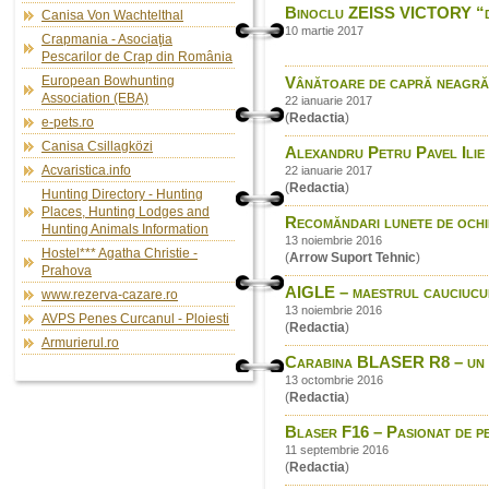
Binoclu ZEISS VICTORY “
Canisa Von Wachtelthal
10 martie 2017
Crapmania - Asociaţia
Pescarilor de Crap din România
European Bowhunting
Vânătoare de capră neagră
Association (EBA)
22 ianuarie 2017
(
Redactia
)
e-pets.ro
Canisa Csillagközi
Alexandru Petru Pavel Ilie 
Acvaristica.info
22 ianuarie 2017
(
Redactia
)
Hunting Directory - Hunting
Places, Hunting Lodges and
Recomăndari lunete de ochi
Hunting Animals Information
13 noiembrie 2016
Hostel*** Agatha Christie -
(
Arrow Suport Tehnic
)
Prahova
AIGLE – maestrul cauciucul
www.rezerva-cazare.ro
13 noiembrie 2016
AVPS Penes Curcanul - Ploiesti
(
Redactia
)
Armurierul.ro
Carabina BLASER R8 – un sit
13 octombrie 2016
(
Redactia
)
Blaser F16 – Pasionat de p
11 septembrie 2016
(
Redactia
)