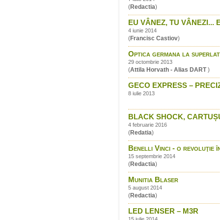
(
Redactia
)
EU VÂNEZ, TU VÂNEZI... 
4 iunie 2014
(
Francisc Castiov
)
Optica germana la superlat
29 octombrie 2013
(
Attila Horvath - Alias DART
)
GECO EXPRESS – PRECIZ
8 iulie 2013
BLACK SHOCK, CARTUȘUL
4 februarie 2016
(
Redatia
)
Benelli Vinci - o revoluţie
15 septembrie 2014
(
Redactia
)
Munitia Blaser
5 august 2014
(
Redactia
)
LED LENSER – M3R
15 iulie 2014