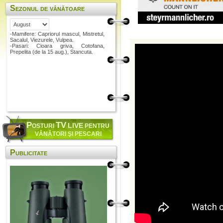
Sezonul de vânătoare
-Mamifere: Capriorul mascul, Mistretul,
Sacalul, Viezurele, Vulpea.
-Pasari: Cioara griva, Cotofana,
Prepelita (de la 15 aug.), Stancuta.
P
TV
LIVE
OSTURI
PENTRU
VÂNĂTORI ŞI PESCARI
Publicitate