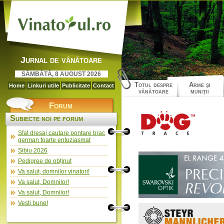
Jurnal de vânătoare
SÂMBĂTĂ, 8 AUGUST 2026
Totul despre
Arme şi
Home
Linkuri utile
Publicitate
Contact
vânătoare
muniţii
Forum
Subiecte noi pe forum
Sfat dresaj cautare pontare brac
german foarte entuziasmat
Sibiu 2026
Pedigree de obținut
Va salut, domnilor vinatori!
Va salut, Domnilor!
Va salut, Domnilor!
Vesti bune!