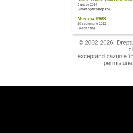
3 martie 2014
(
www.opticshop.ro
)
Muntitia RWS
20 septembrie 2012
(
Redactia
)
© 2002-2026. Drepturi
c
exceptând cazurile în
permisiunea