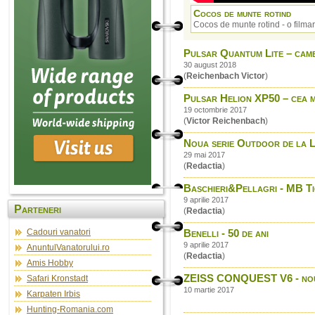
Cocos de munte rotind
Cocos de munte rotind - o filma
Pulsar Quantum Lite – came
30 august 2018
(
Reichenbach Victor
)
Pulsar Helion XP50 – cea m
19 octombrie 2017
(
Victor Reichenbach
)
Noua serie Outdoor de la Le
29 mai 2017
(
Redactia
)
Baschieri&Pellagri - MB T
9 aprilie 2017
Parteneri
(
Redactia
)
Cadouri vanatori
Benelli - 50 de ani
9 aprilie 2017
AnuntulVanatorului.ro
(
Redactia
)
Amis Hobby
ZEISS CONQUEST V6 - noua 
Safari Kronstadt
10 martie 2017
Karpaten Irbis
Hunting-Romania.com