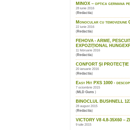
MINOX – optica germana p
28 iunie 2016
(
Redactia
)
Monocular cu temoviziune 
22 iunie 2016
(
Redactia
)
FEHOVA - ARME, PESCUI
EXPOZIȚIONAL HUNGEX
11 februarie 2016
(
Redactia
)
CONFORT ȘI PROTECȚIE CU
20 ianuarie 2016
(
Redactia
)
Easy Hit PXS 1000 - descope
7 octombrie 2015
(
MLD Guns
)
BINOCLUL BUSHNELL 12
28 august 2015
(
Redactia
)
VICTORY V8 4.8-35X60 
9 iulie 2015