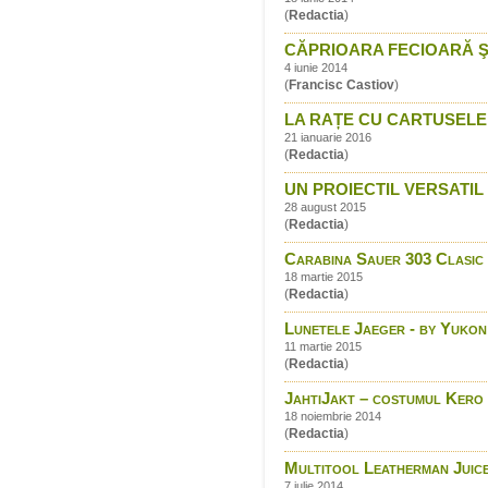
(
Redactia
)
CĂPRIOARA FECIOARĂ S
4 iunie 2014
(
Francisc Castiov
)
LA RAȚE CU CARTUSELE
21 ianuarie 2016
(
Redactia
)
UN PROIECTIL VERSATIL 
28 august 2015
(
Redactia
)
Carabina Sauer 303 Clasic -
18 martie 2015
(
Redactia
)
Lunetele Jaeger - by Yukon
11 martie 2015
(
Redactia
)
JahtiJakt – costumul Kero
18 noiembrie 2014
(
Redactia
)
Multitool Leatherman Juic
7 iulie 2014