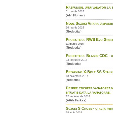
Raspunsul unui vanator la 
31 martie 2015
(
Alin Florian
)
Noul Suzuki Vitara disponibi
16 martie 2015
(
Redactia
)
Proiectilul RWS Evo Green
11 martie 2015
(
Redactia
)
Proiectilul Blaser CDC - un
23 februarie 2015
(
Redactia
)
Browning X-Bolt SS Stalk
18 noiembrie 2014
(
redactia
)
Despre eticheta vanatoreasca
situatie data la vanatoare.
22 septembrie 2014
(
Attila Farkas
)
Suzuki S Cross - o alta per
18 iunie 2014