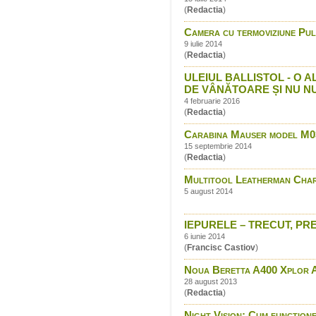
(
Redactia
)
Camera cu termoviziune P
9 iulie 2014
(
Redactia
)
ULEIUL BALLISTOL - O
DE VÂNĂTOARE ȘI NU N
4 februarie 2016
(
Redactia
)
Carabina Mauser model M0
15 septembrie 2014
(
Redactia
)
Multitool Leatherman Cha
5 august 2014
IEPURELE – TRECUT, PREZ
6 iunie 2014
(
Francisc Castiov
)
Noua Beretta A400 Xplor Ac
28 august 2013
(
Redactia
)
Night Vision: Cum function